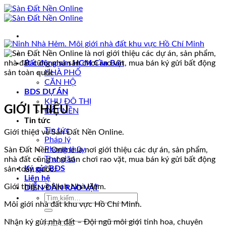
Skip
to
content
Bất động sản HCM Cần Bán
NHÀ PHỐ
CĂN HỘ
BDS DỰ ÁN
KHU ĐÔ THỊ
GIỚI THIỆU
ĐẤT NỀN
Tin tức
Tin tức
Giới thiệu về Sàn Đất Nền Online.
Pháp lý
Phong thủy
Sàn Đất Nền Online là nơi giới thiệu các dự án, sản phẩm,
Thư giãn
nhà đất cũng như sân chơi rao vặt, mua bán ký gửi bất động
Ký gửi BĐS
sản toàn quốc.
Liên hệ
Giới thiệu về Ninh Nhà Hẻm.
DIỄN ĐÀN RAO VẶT
Tìm
Môi giới nhà đất khu vực Hồ Chí Minh.
kiếm:
Nhận ký gửi nhà đất – Đội ngũ môi giới tinh hoa, chuyên
Tìm