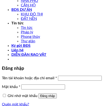
NHÀ PHỐ
CĂN HỘ
BDS DỰ ÁN
KHU ĐÔ THỊ
ĐẤT NỀN
Tin tức
Tin tức
Pháp lý
Phong thủy
Thư giãn
Ký gửi BĐS
Liên hệ
DIỄN ĐÀN RAO VẶT
Đăng nhập
Tên tài khoản hoặc địa chỉ email
*
Mật khẩu
*
Ghi nhớ mật khẩu
Đăng nhập
Quên mật khẩu?