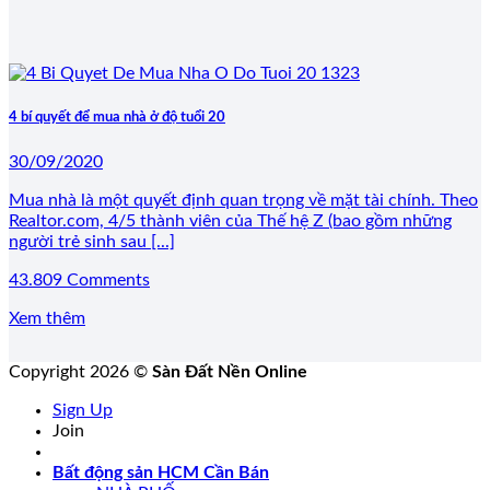
4 bí quyết để mua nhà ở độ tuổi 20
30/09/2020
Mua nhà là một quyết định quan trọng về mặt tài chính. Theo
Realtor.com, 4/5 thành viên của Thế hệ Z (bao gồm những
người trẻ sinh sau [...]
43.809 Comments
Xem thêm
Copyright 2026 ©
Sàn Đất Nền Online
Sign Up
Join
Bất động sản HCM Cần Bán