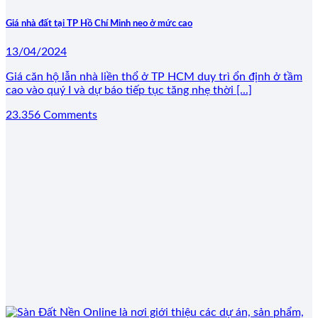
Giá nhà đất tại TP Hồ Chí Minh neo ở mức cao
13/04/2024
Giá căn hộ lẫn nhà liền thổ ở TP HCM duy trì ổn định ở tầm
cao vào quý I và dự báo tiếp tục tăng nhẹ thời [...]
23.356 Comments