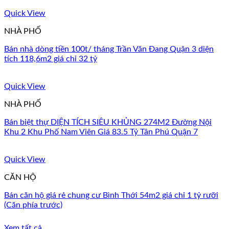
Quick View
NHÀ PHỐ
Bán nhà dòng tiền 100t/ tháng Trần Văn Đang Quận 3 diện
tích 118,6m2 giá chỉ 32 tỷ
Quick View
NHÀ PHỐ
Bán biệt thự DIỆN TÍCH SIÊU KHỦNG 274M2 Đường Nội
Khu 2 Khu Phố Nam Viên Giá 83.5 Tỷ Tân Phú Quận 7
Quick View
CĂN HỘ
Bán căn hộ giá rẻ chung cư Bình Thới 54m2 giá chỉ 1 tỷ rưỡi
(Căn phía trước)
Xem tất cả