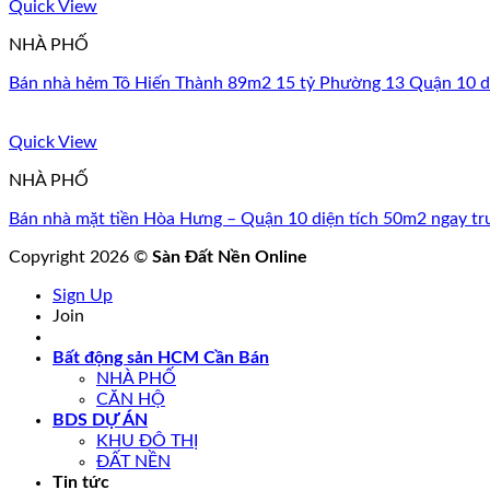
Quick View
NHÀ PHỐ
Bán nhà hẻm Tô Hiến Thành 89m2 15 tỷ Phường 13 Quận 10 d
Quick View
NHÀ PHỐ
Bán nhà mặt tiền Hòa Hưng – Quận 10 diện tích 50m2 ngay t
Copyright 2026 ©
Sàn Đất Nền Online
Sign Up
Join
Bất động sản HCM Cần Bán
NHÀ PHỐ
CĂN HỘ
BDS DỰ ÁN
KHU ĐÔ THỊ
ĐẤT NỀN
Tin tức