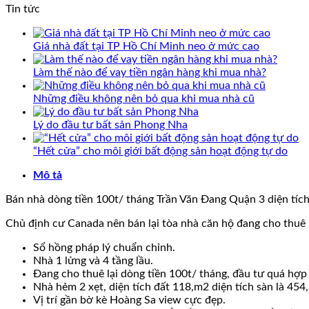
Tin tức
Giá nhà đất tại TP Hồ Chí Minh neo ở mức cao
Làm thế nào để vay tiền ngân hàng khi mua nhà?
Những điều không nên bỏ qua khi mua nhà cũ
Lý do đầu tư bất sản Phong Nha
“Hết cửa” cho môi giới bất động sản hoạt động tự do
Mô tả
Bán nhà dòng tiền 100t/ tháng Trần Văn Đang Quận 3 diện tích
Chủ định cư Canada nên bán lại tòa nhà căn hộ đang cho thuê l
Sổ hồng pháp lý chuẩn chỉnh.
Nhà 1 lửng và 4 tầng lầu.
Đang cho thuê lại dòng tiền 100t/ tháng, đầu tư quá hợp 
Nhà hẻm 2 xẹt, diện tích đất 118,m2 diện tích sàn là 454
Vị trí gần bờ kè Hoàng Sa view cực đẹp.