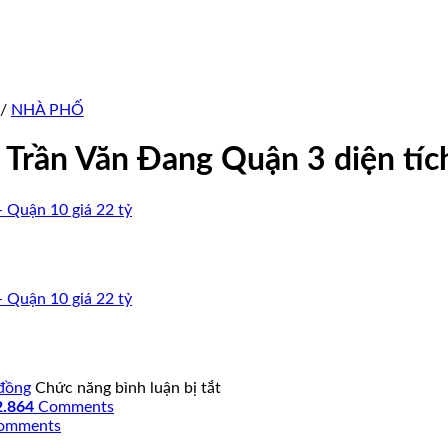
/
NHÀ PHỐ
 Trần Văn Đang Quận 3 diện tíc
ở
 đồng
Chức năng bình luận bị tắt
Công
2.864
Comments
ty
omments
Du