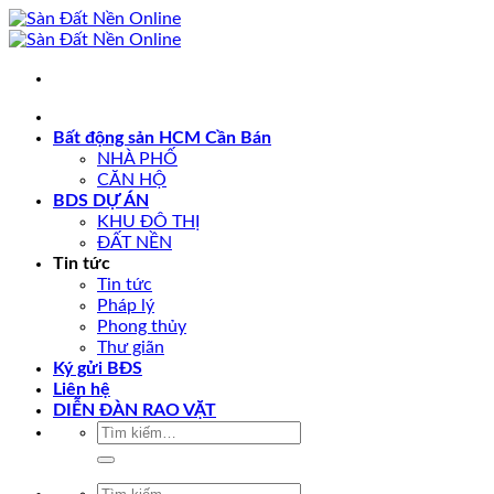
Skip
to
content
Bất động sản HCM Cần Bán
NHÀ PHỐ
CĂN HỘ
BDS DỰ ÁN
KHU ĐÔ THỊ
ĐẤT NỀN
Tin tức
Tin tức
Pháp lý
Phong thủy
Thư giãn
Ký gửi BĐS
Liên hệ
DIỄN ĐÀN RAO VẶT
Tìm
kiếm:
Tìm