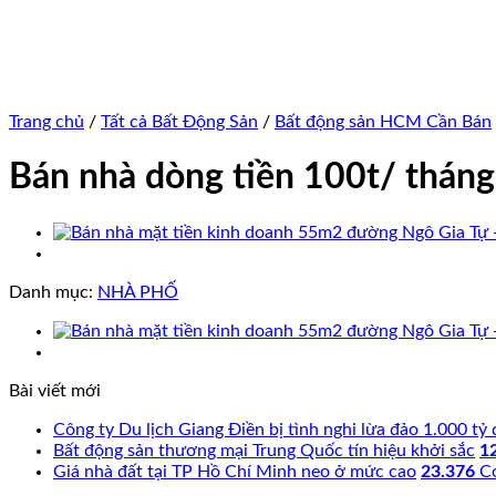
Trang chủ
/
Tất cả Bất Động Sản
/
Bất động sản HCM Cần Bán
Bán nhà dòng tiền 100t/ tháng
Danh mục:
NHÀ PHỐ
Bài viết mới
Công ty Du lịch Giang Điền bị tình nghi lừa đảo 1.000 tỷ
Bất động sản thương mại Trung Quốc tín hiệu khởi sắc
1
Giá nhà đất tại TP Hồ Chí Minh neo ở mức cao
23.376
C