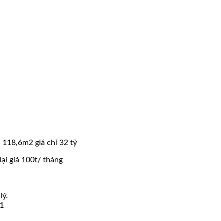
lịch
Giang
Điền
bị
tình
nghi
lừa
đảo
1.000
tỷ
đồng
 118,6m2 giá chỉ 32 tỷ
ại giá 100t/ tháng
lý.
,1