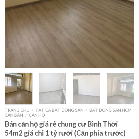
TRANG CHỦ
/
TẤT CẢ BẤT ĐỘNG SẢN
/
BẤT ĐỘNG SẢN HCM
CẦN BÁN
/
CĂN HỘ
Bán căn hộ giá rẻ chung cư Bình Thới
54m2 giá chỉ 1 tỷ rưỡi (Căn phía trước)