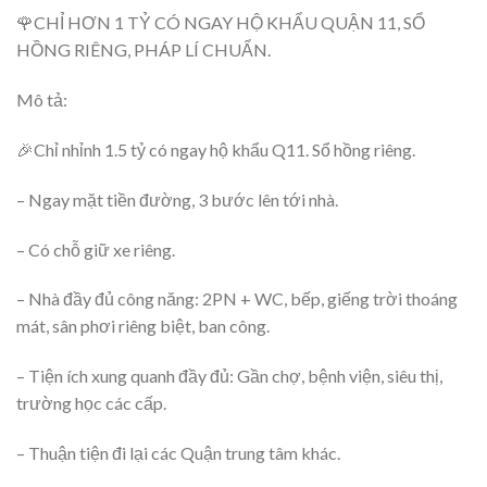
🌹CHỈ HƠN 1 TỶ CÓ NGAY HỘ KHẨU QUẬN 11, SỔ
HỒNG RIÊNG, PHÁP LÍ CHUẨN.
Mô tả:
🎉Chỉ nhỉnh 1.5 tỷ có ngay hộ khẩu Q11. Sổ hồng riêng.
– Ngay mặt tiền đường, 3 bước lên tới nhà.
– Có chỗ giữ xe riêng.
– Nhà đầy đủ công năng: 2PN + WC, bếp, giếng trời thoáng
mát, sân phơi riêng biệt, ban công.
– Tiện ích xung quanh đầy đủ: Gần chợ, bệnh viện, siêu thị,
trường học các cấp.
– Thuận tiện đi lại các Quận trung tâm khác.