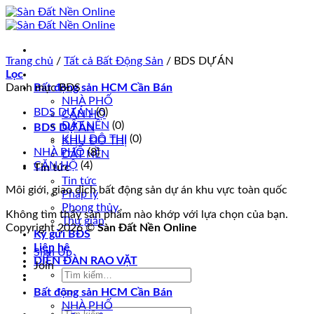
Skip
to
content
Trang chủ
/
Tất cả Bất Động Sản
/
BDS DỰ ÁN
Lọc
Danh mục BĐS
Bất động sản HCM Cần Bán
NHÀ PHỐ
BDS DỰ ÁN
(0)
CĂN HỘ
ĐẤT NỀN
(0)
BDS DỰ ÁN
KHU ĐÔ THỊ
(0)
KHU ĐÔ THỊ
NHÀ PHỐ
(8)
ĐẤT NỀN
CĂN HỘ
(4)
Tin tức
Tin tức
Môi giới, giao dịch bất động sản dự án khu vực toàn quốc
Pháp lý
Phong thủy
Không tìm thấy sản phẩm nào khớp với lựa chọn của bạn.
Thư giãn
Copyright 2026 ©
Sàn Đất Nền Online
Ký gửi BĐS
Liên hệ
Sign Up
DIỄN ĐÀN RAO VẶT
Join
Tìm
kiếm:
Bất động sản HCM Cần Bán
NHÀ PHỐ
Tìm