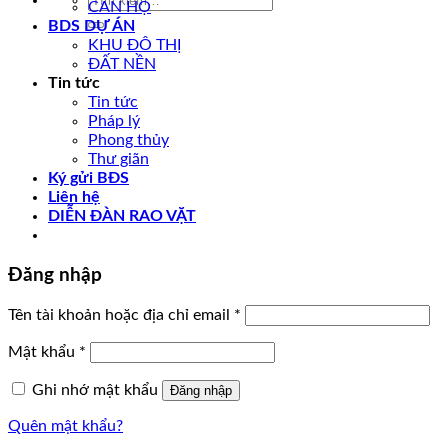
CĂN HỘ
kiếm:
BDS DỰ ÁN
KHU ĐÔ THỊ
ĐẤT NỀN
Tin tức
Tin tức
Pháp lý
Phong thủy
Thư giãn
Ký gửi BĐS
Liên hệ
DIỄN ĐÀN RAO VẶT
Đăng nhập
Tên tài khoản hoặc địa chỉ email
*
Mật khẩu
*
Ghi nhớ mật khẩu
Đăng nhập
Quên mật khẩu?