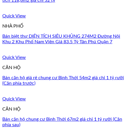
tích 118,6m2 giá chỉ 32 tỷ
Quick View
NHÀ PHỐ
Bán biệt thự DIỆN TÍCH SIÊU KHỦNG 274M2 Đường Nội
Khu 2 Khu Phố Nam Viên Giá 83.5 Tỷ Tân Phú Quận 7
Quick View
CĂN HỘ
Bán căn hộ giá rẻ chung cư Bình Thới 54m2 giá chỉ 1 tỷ rưỡi
(Căn phía trước)
Quick View
CĂN HỘ
Bán căn hộ chung cư Bình Thới 67m2 giá chỉ 1 tỷ rưỡi (Căn
phía sau)