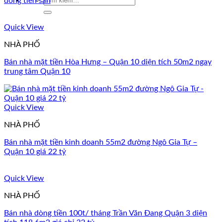
dòng tiền sẵn
kiếm:
Quick View
NHÀ PHỐ
Bán nhà mặt tiền Hòa Hưng – Quận 10 diện tích 50m2 ngay
trung tâm Quận 10
Quick View
NHÀ PHỐ
Bán nhà mặt tiền kinh doanh 55m2 đường Ngô Gia Tự –
Quận 10 giá 22 tỷ
Quick View
NHÀ PHỐ
Bán nhà dòng tiền 100t/ tháng Trần Văn Đang Quận 3 diện