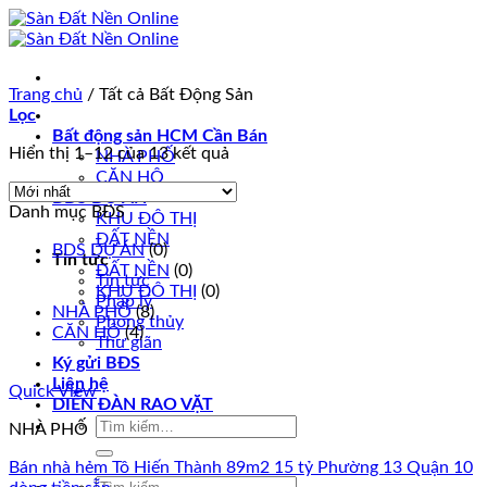
Skip
to
content
Trang chủ
/
Tất cả Bất Động Sản
Lọc
Bất động sản HCM Cần Bán
Hiển thị 1–12 của 13 kết quả
NHÀ PHỐ
CĂN HỘ
BDS DỰ ÁN
Danh mục BĐS
KHU ĐÔ THỊ
ĐẤT NỀN
BDS DỰ ÁN
(0)
Tin tức
ĐẤT NỀN
(0)
Tin tức
KHU ĐÔ THỊ
(0)
Pháp lý
NHÀ PHỐ
(8)
Phong thủy
CĂN HỘ
(4)
Thư giãn
Ký gửi BĐS
Liên hệ
Quick View
DIỄN ĐÀN RAO VẶT
Tìm
NHÀ PHỐ
kiếm:
Bán nhà hẻm Tô Hiến Thành 89m2 15 tỷ Phường 13 Quận 10
Tìm