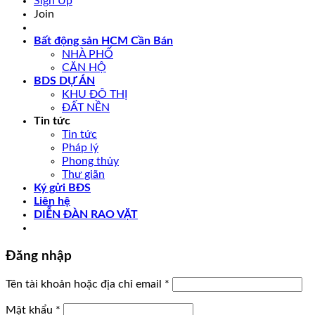
Sign Up
Join
Bất động sản HCM Cần Bán
NHÀ PHỐ
CĂN HỘ
BDS DỰ ÁN
KHU ĐÔ THỊ
ĐẤT NỀN
Tin tức
Tin tức
Pháp lý
Phong thủy
Thư giãn
Ký gửi BĐS
Liên hệ
DIỄN ĐÀN RAO VẶT
Đăng nhập
Tên tài khoản hoặc địa chỉ email
*
Mật khẩu
*