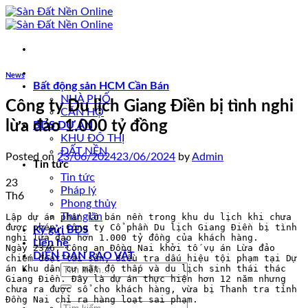
Skip
to
content
News
Bất động sản HCM Cần Bán
NHÀ PHỐ
Công ty Du lịch Giang Điền bị tình nghi
CĂN HỘ
lừa đảo 1.000 tỷ đồng
BDS DỰ ÁN
KHU ĐÔ THỊ
ĐẤT NỀN
Posted on
23/06/2024
23/06/2024
by
Admin
Tin tức
Tin tức
23
Pháp lý
Th6
Phong thủy
Thư giãn
Lập dự án phân lô bán nền trong khu du lịch khi chưa 
được phép, Công ty Cổ phần Du lịch Giang Điền bị tình 
Ký gửi BĐS
nghi lừa đảo hơn 1.000 tỷ đồng của khách hàng.

Liên hệ
Ngày 23/6, Công an Đồng Nai khởi tố vụ án Lừa đảo 
DIỄN ĐÀN RAO VẶT
chiếm đoạt tài sản, điều tra dấu hiệu tội phạm tại Dự 
Tìm
án Khu dân cư mật độ thấp và du lịch sinh thái thác 
Giang Điền. Đây là dự án thực hiện hơn 12 năm nhưng 
kiếm:
chưa ra được sổ cho khách hàng, vừa bị Thanh tra tỉnh 
Đồng Nai chỉ ra hàng loạt sai phạm.

Tìm