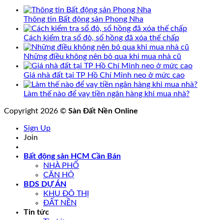
bị
tình
Thông tin Bất động sản Phong Nha
nghi
lừa
Cách kiểm tra sổ đỏ, sổ hồng đã xóa thế chấp
đảo
1.000
Những điều không nên bỏ qua khi mua nhà cũ
tỷ
đồng
Giá nhà đất tại TP Hồ Chí Minh neo ở mức cao
Làm thế nào để vay tiền ngân hàng khi mua nhà?
Copyright 2026 ©
Sàn Đất Nền Online
Sign Up
Join
Bất động sản HCM Cần Bán
NHÀ PHỐ
CĂN HỘ
BDS DỰ ÁN
KHU ĐÔ THỊ
ĐẤT NỀN
Tin tức