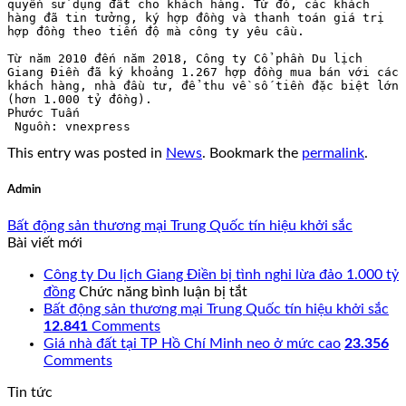
quyền sử dụng đất cho khách hàng. Từ đó, các khách 
hàng đã tin tưởng, ký hợp đồng và thanh toán giá trị 
hợp đồng theo tiến độ mà công ty yêu cầu.

Từ năm 2010 đến năm 2018, Công ty Cổ phần Du lịch 
Giang Điền đã ký khoảng 1.267 hợp đồng mua bán với các 
khách hàng, nhà đầu tư, để thu về số tiền đặc biệt lớn 
(hơn 1.000 tỷ đồng).

Phước Tuấn

 Nguồn: vnexpress
This entry was posted in
News
. Bookmark the
permalink
.
Admin
Bất động sản thương mại Trung Quốc tín hiệu khởi sắc
Bài viết mới
Công ty Du lịch Giang Điền bị tình nghi lừa đảo 1.000 tỷ
ở
đồng
Chức năng bình luận bị tắt
Công
Bất động sản thương mại Trung Quốc tín hiệu khởi sắc
ty
12.841
Comments
Du
Giá nhà đất tại TP Hồ Chí Minh neo ở mức cao
23.356
lịch
Comments
Giang
Tin tức
Điền