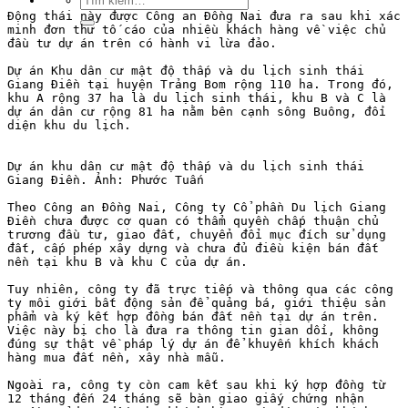
kiếm:
Động thái này được Công an Đồng Nai đưa ra sau khi xác 
minh đơn thư tố cáo của nhiều khách hàng về việc chủ 
đầu tư dự án trên có hành vi lừa đảo.

Dự án Khu dân cư mật độ thấp và du lịch sinh thái 
Giang Điền tại huyện Trảng Bom rộng 110 ha. Trong đó, 
khu A rộng 37 ha là du lịch sinh thái, khu B và C là 
dự án dân cư rộng 81 ha nằm bên cạnh sông Buông, đối 
diện khu du lịch.

Dự án khu dân cư mật độ thấp và du lịch sinh thái 
Giang Điền. Ảnh: Phước Tuấn

Theo Công an Đồng Nai, Công ty Cổ phần Du lịch Giang 
Điền chưa được cơ quan có thẩm quyền chấp thuận chủ 
trương đầu tư, giao đất, chuyển đổi mục đích sử dụng 
đất, cấp phép xây dựng và chưa đủ điều kiện bán đất 
nền tại khu B và khu C của dự án.

Tuy nhiên, công ty đã trực tiếp và thông qua các công 
ty môi giới bất động sản để quảng bá, giới thiệu sản 
phẩm và ký kết hợp đồng bán đất nền tại dự án trên. 
Việc này bị cho là đưa ra thông tin gian dối, không 
đúng sự thật về pháp lý dự án để khuyến khích khách 
hàng mua đất nền, xây nhà mẫu.

Ngoài ra, công ty còn cam kết sau khi ký hợp đồng từ 
12 tháng đến 24 tháng sẽ bàn giao giấy chứng nhận 