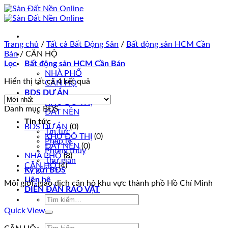
Skip
to
content
Trang chủ
/
Tất cả Bất Động Sản
/
Bất động sản HCM Cần
Bán
/
CĂN HỘ
Lọc
Bất động sản HCM Cần Bán
NHÀ PHỐ
Hiển thị tất cả 4 kết quả
CĂN HỘ
BDS DỰ ÁN
KHU ĐÔ THỊ
Danh mục BĐS
ĐẤT NỀN
Tin tức
BDS DỰ ÁN
(0)
Tin tức
KHU ĐÔ THỊ
(0)
Pháp lý
ĐẤT NỀN
(0)
Phong thủy
NHÀ PHỐ
(8)
Thư giãn
CĂN HỘ
(4)
Ký gửi BĐS
Liên hệ
Môi giới, giao dịch căn hộ khu vực thành phồ Hồ Chí Minh
DIỄN ĐÀN RAO VẶT
Tìm
kiếm:
Quick View
Tìm