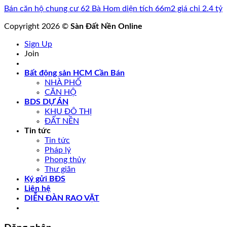
Bán căn hộ chung cư 62 Bà Hom diện tích 66m2 giá chỉ 2.4 tỷ
Copyright 2026 ©
Sàn Đất Nền Online
Sign Up
Join
Bất động sản HCM Cần Bán
NHÀ PHỐ
CĂN HỘ
BDS DỰ ÁN
KHU ĐÔ THỊ
ĐẤT NỀN
Tin tức
Tin tức
Pháp lý
Phong thủy
Thư giãn
Ký gửi BĐS
Liên hệ
DIỄN ĐÀN RAO VẶT