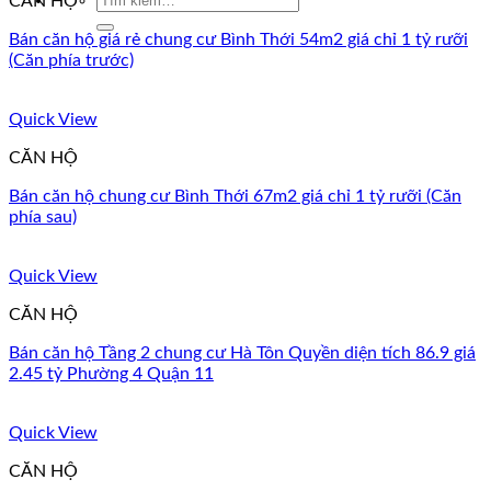
CĂN HỘ
kiếm:
Bán căn hộ giá rẻ chung cư Bình Thới 54m2 giá chỉ 1 tỷ rưỡi
(Căn phía trước)
Quick View
CĂN HỘ
Bán căn hộ chung cư Bình Thới 67m2 giá chỉ 1 tỷ rưỡi (Căn
phía sau)
Quick View
CĂN HỘ
Bán căn hộ Tầng 2 chung cư Hà Tôn Quyền diện tích 86.9 giá
2.45 tỷ Phường 4 Quận 11
Quick View
CĂN HỘ