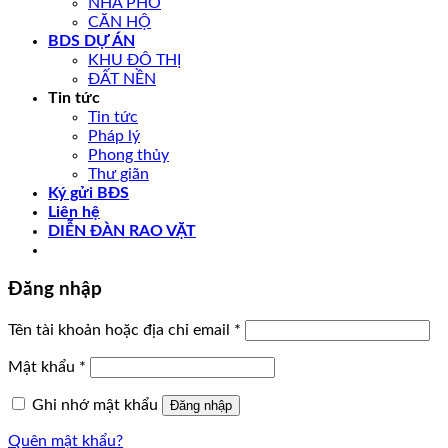
NHÀ PHỐ
CĂN HỘ
BDS DỰ ÁN
KHU ĐÔ THỊ
ĐẤT NỀN
Tin tức
Tin tức
Pháp lý
Phong thủy
Thư giãn
Ký gửi BĐS
Liên hệ
DIỄN ĐÀN RAO VẶT
Đăng nhập
Tên tài khoản hoặc địa chỉ email
*
Mật khẩu
*
Ghi nhớ mật khẩu
Đăng nhập
Quên mật khẩu?