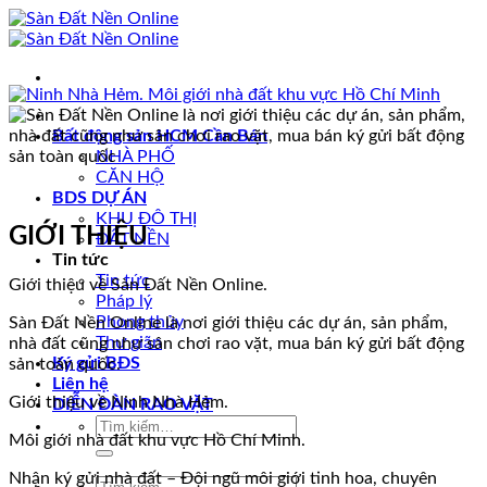
Skip
to
content
Bất động sản HCM Cần Bán
NHÀ PHỐ
CĂN HỘ
BDS DỰ ÁN
KHU ĐÔ THỊ
GIỚI THIỆU
ĐẤT NỀN
Tin tức
Tin tức
Giới thiệu về Sàn Đất Nền Online.
Pháp lý
Phong thủy
Sàn Đất Nền Online là nơi giới thiệu các dự án, sản phẩm,
Thư giãn
nhà đất cũng như sân chơi rao vặt, mua bán ký gửi bất động
Ký gửi BĐS
sản toàn quốc.
Liên hệ
Giới thiệu về Ninh Nhà Hẻm.
DIỄN ĐÀN RAO VẶT
Tìm
Môi giới nhà đất khu vực Hồ Chí Minh.
kiếm:
Nhận ký gửi nhà đất – Đội ngũ môi giới tinh hoa, chuyên
Tìm