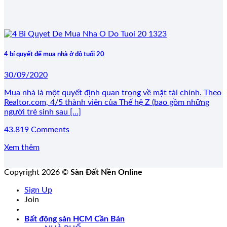
4 bí quyết để mua nhà ở độ tuổi 20
30/09/2020
Mua nhà là một quyết định quan trọng về mặt tài chính. Theo
Realtor.com, 4/5 thành viên của Thế hệ Z (bao gồm những
người trẻ sinh sau [...]
43.819 Comments
Xem thêm
Copyright 2026 ©
Sàn Đất Nền Online
Sign Up
Join
Bất động sản HCM Cần Bán