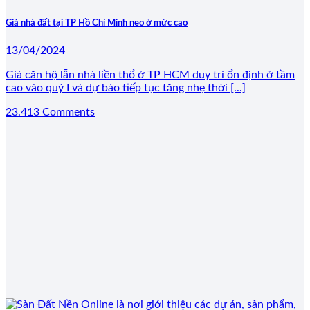
Giá nhà đất tại TP Hồ Chí Minh neo ở mức cao
13/04/2024
Giá căn hộ lẫn nhà liền thổ ở TP HCM duy trì ổn định ở tầm
cao vào quý I và dự báo tiếp tục tăng nhẹ thời [...]
23.413 Comments