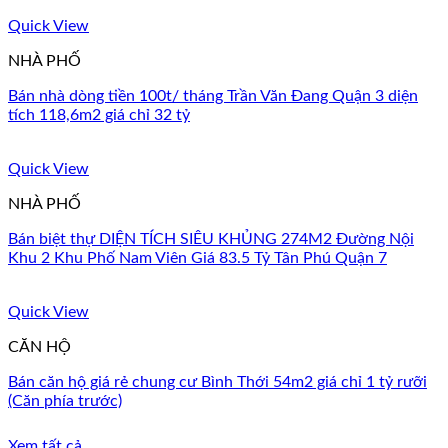
Quick View
NHÀ PHỐ
Bán nhà dòng tiền 100t/ tháng Trần Văn Đang Quận 3 diện
tích 118,6m2 giá chỉ 32 tỷ
Quick View
NHÀ PHỐ
Bán biệt thự DIỆN TÍCH SIÊU KHỦNG 274M2 Đường Nội
Khu 2 Khu Phố Nam Viên Giá 83.5 Tỷ Tân Phú Quận 7
Quick View
CĂN HỘ
Bán căn hộ giá rẻ chung cư Bình Thới 54m2 giá chỉ 1 tỷ rưỡi
(Căn phía trước)
Xem tất cả