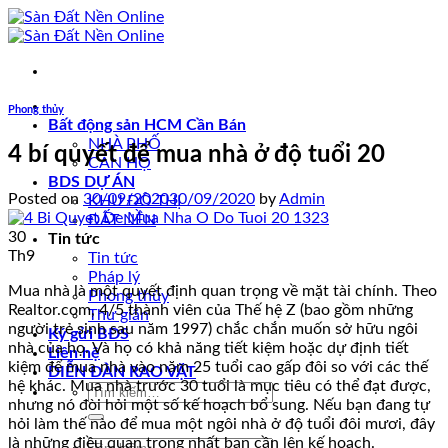
Skip
to
content
Phong thủy
Bất động sản HCM Cần Bán
NHÀ PHỐ
4 bí quyết để mua nhà ở độ tuổi 20
CĂN HỘ
BDS DỰ ÁN
Posted on
30/09/2020
30/09/2020
by
Admin
KHU ĐÔ THỊ
ĐẤT NỀN
30
Tin tức
Th9
Tin tức
Pháp lý
Mua nhà là một quyết định quan trọng về mặt tài chính. Theo
Phong thủy
Realtor.com, 4/5 thành viên của Thế hệ Z (bao gồm những
Thư giãn
người trẻ sinh sau năm 1997) chắc chắn muốn sở hữu ngôi
Ký gửi BĐS
nhà của họ. Và họ có khả năng tiết kiệm hoặc dự định tiết
Liên hệ
kiệm để mua nhà vào năm 25 tuổi cao gấp đôi so với các thế
DIỄN ĐÀN RAO VẶT
hệ khác. Mua nhà trước 30 tuổi là mục tiêu có thể đạt được,
Tìm
nhưng nó đòi hỏi một số kế hoạch bổ sung. Nếu bạn đang tự
kiếm:
hỏi làm thế nào để mua một ngôi nhà ở độ tuổi đôi mươi, đây
là những điều quan trọng nhất bạn cần lên kế hoạch.
Tìm