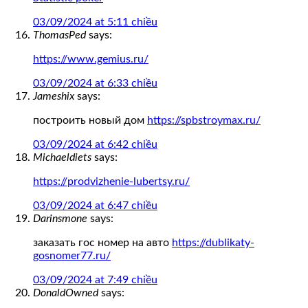
03/09/2024 at 5:11 chiều
ThomasPed
says:
https://www.gemius.ru/
03/09/2024 at 6:33 chiều
Jameshix
says:
построить новый дом
https://spbstroymax.ru/
03/09/2024 at 6:42 chiều
Michaeldiets
says:
https://prodvizhenie-lubertsy.ru/
03/09/2024 at 6:47 chiều
Darinsmone
says:
заказать гос номер на авто
https://dublikaty-
gosnomer77.ru/
03/09/2024 at 7:49 chiều
DonaldOwned
says: