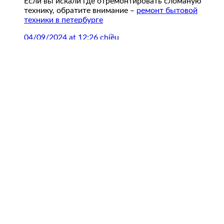
Если вы искали где отремонтировать сломаную
технику, обратите внимание –
ремонт бытовой
техники в петербурге
04/09/2024 at 12:26 chiều
ремонт ipad в москве
says:
Профессиональный сервисный центр по ремонту
радиоуправляемых устройства – квадрокоптеры,
дроны, беспилостники в том числе Apple iPad.
Мы предлагаем:
ремонт квадрокоптера
Наши мастера оперативно устранят неисправности
вашего устройства в сервисе или с выездом на дом!
04/09/2024 at 12:26 chiều
EdwardReuch
says:
https://prodvizhenie-mitishi.ru/
04/09/2024 at 3:32 chiều
GlennSarie
says:
https://prodvizhenie-chelyabinsk.ru/
04/09/2024 at 3:40 chiều