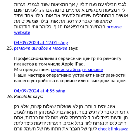
לגבי הבילוי עם נערות ליווי, אך המציאות שונה לגמרי. נערות
ליווי מציעות מפגשים אינטימיים ברמה גבוהה. לעתים ישנם
אנשים המסתכלים שיודעות להעניק את אותו בילוי אחד ויחיד
שמאפשר לגבר להירגע. את אותו בילוי שמשקיט את
המחשבות ומרפא את הגוף. כלומר זוהי הזדמנות
browse
website
04/09/2024 at 12:01 sáng
ремонт айпадов в москве
says:
Профессиональный сервисный центр по ремонту
планетов в том числе Apple iPad.
Мы предлагаем:
сервисы айпад в москве
Наши мастера оперативно устранят неисправности
вашего устройства в сервисе или с выездом на дом!
04/09/2024 at 4:55 sáng
RonaldJit
says:
אינטימית ביותר. הן לא שואלות שאלות קשות, אלא רק
גורמות לגבר להרגיש בנוח. הן אוהבות לגעת והן רוצות לגעת.
הן יודעות כיצד לעבוד להתפתל ולנשימות להיות כבדות, אתה
חייב לנסות נערות ליווי בתל אביב. הנערות יודעות כיצד לתת
לגוף של הגבר את התחושה של חשמל זורם
check linksays: