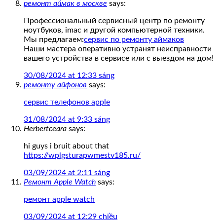
ремонт аймак в москве
says:
Профессиональный сервисный центр по ремонту
ноутбуков, imac и другой компьютерной техники.
Мы предлагаем:
сервис по ремонту аймаков
Наши мастера оперативно устранят неисправности
вашего устройства в сервисе или с выездом на дом!
30/08/2024 at 12:33 sáng
ремонту айфонов
says:
сервис телефонов apple
31/08/2024 at 9:33 sáng
Herbertceara
says:
hi guys i bruit about that
https://wplgsturapwmestv185.ru/
03/09/2024 at 2:11 sáng
Ремонт Apple Watch
says:
ремонт apple watch
03/09/2024 at 12:29 chiều