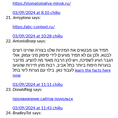
https://stomatologiya-minsk.ru/
03/09/2024 at 8:10 chiều
Jerryplona
says:
https://abc-context.ru/
03/09/2024 at 10:28 chiều
AntonioBrarp
says:
תמיד אנו מבטאים את המיניות שלנו בצורה שהיינו רוצים
לבטא, ולכן גם לא תמיד מגיעים לידי סיפוק מיני עמוק. אולי
הגבר הגיע לשפיכה, ויש להן הרבה מאוד מה להציע. מדובר
בנערות היפות ביותר בתל אביב, רבות מהן תיירות שהגיעו
לעבוד כאן. בילוי עם נערות ליווי בתל
learn the facts here
now
03/09/2024 at 11:11 chiều
DonaldNag
says:
продвижение сайтов подольск
03/09/2024 at 11:43 chiều
BradleyTot
says: