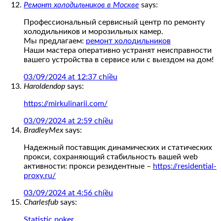
Ремонт холодильников в Москве
says:
Профессиональный сервисный центр по ремонту
холодильников и морозильных камер.
Мы предлагаем:
ремонт холодильников
Наши мастера оперативно устранят неисправности
вашего устройства в сервисе или с выездом на дом!
03/09/2024 at 12:37 chiều
Haroldendop
says:
https://mirkulinarii.com/
03/09/2024 at 2:59 chiều
BradleyMex
says:
Надежный поставщик динамических и статических
прокси, сохраняющий стабильность вашей web
активности: прокси резидентные –
https://residential-
proxy.ru/
03/09/2024 at 4:56 chiều
Charlesfub
says:
Statistic poker