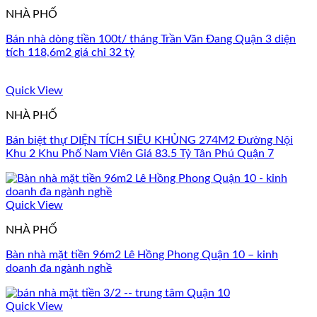
NHÀ PHỐ
Bán nhà dòng tiền 100t/ tháng Trần Văn Đang Quận 3 diện
tích 118,6m2 giá chỉ 32 tỷ
Quick View
NHÀ PHỐ
Bán biệt thự DIỆN TÍCH SIÊU KHỦNG 274M2 Đường Nội
Khu 2 Khu Phố Nam Viên Giá 83.5 Tỷ Tân Phú Quận 7
Quick View
NHÀ PHỐ
Bàn nhà mặt tiền 96m2 Lê Hồng Phong Quận 10 – kinh
doanh đa ngành nghề
Quick View