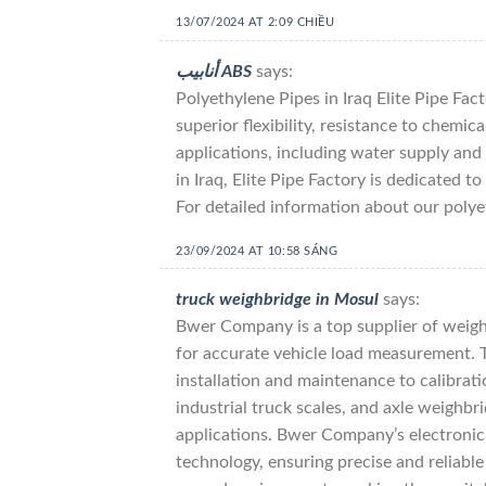
13/07/2024 AT 2:09 CHIỀU
أنابيب ABS
says:
Polyethylene Pipes in Iraq Elite Pipe Fac
superior flexibility, resistance to chemica
applications, including water supply and
in Iraq, Elite Pipe Factory is dedicated 
For detailed information about our polye
23/09/2024 AT 10:58 SÁNG
truck weighbridge in Mosul
says:
Bwer Company is a top supplier of weighb
for accurate vehicle load measurement. Th
installation and maintenance to calibrat
industrial truck scales, and axle weighb
applications. Bwer Company’s electronic 
technology, ensuring precise and reliabl