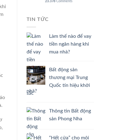
23.378
Comments
1.000
khi
tỷ
đồng
ìm
TIN TỨC
Làm thế nào để vay
tiền ngân hàng khi
mua nhà?
Bất động sản
ắc
thương mại Trung
Quốc tín hiệu khởi
sắc
báo
à.
Thông tin Bất động
sản Phong Nha
ơ
p,
“Hết cửa” cho môi