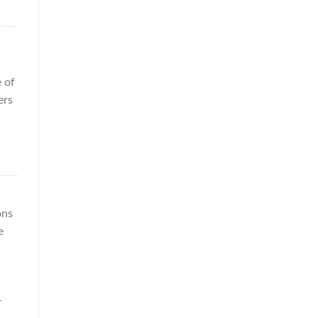
e of
ers
ons
e
r