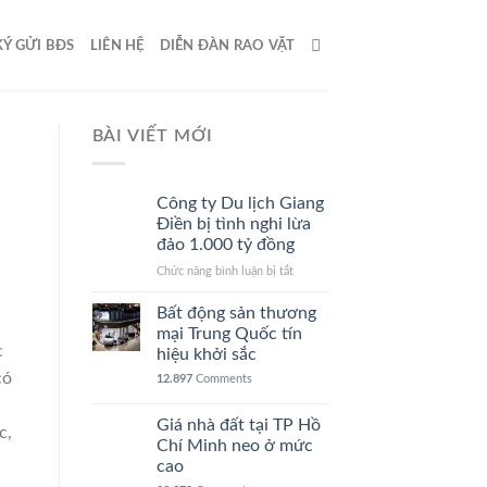
KÝ GỬI BĐS
LIÊN HỆ
DIỄN ĐÀN RAO VẶT
BÀI VIẾT MỚI
Công ty Du lịch Giang
Điền bị tình nghi lừa
đảo 1.000 tỷ đồng
ở
Chức năng bình luận bị tắt
Công
ty
Bất động sản thương
Du
mại Trung Quốc tín
lịch
c
hiệu khởi sắc
Giang
có
12.897
Comments
Điền
bị
tình
Giá nhà đất tại TP Hồ
c,
nghi
Chí Minh neo ở mức
lừa
cao
đảo