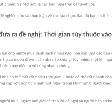
ạt chuẩn. Và Mơ ước là các tiện nghi trên cả tuyệt vời.
để nghiên cứu và thảo luận về các lựa chọn. Sau đó bạn có thể 
ưa ra đề nghị: Thời gian tùy thuộc vào
ẽ gửi cho người mua danh sách nhiều ngôi nhà đáp ứng các tiêu 
em họ có muốn đi xem căn nhà nào không. Tuy nhiên, một khi ng
á trình này diễn ra vô cùng nhanh chóng.
i nhà có thể mất rất nhiều thời gian – hoặc có thể rất nhanh chó
ững cặp vợ chồng chỉ mất một ngày, trong khi những người khác
 người mua, người môi giới sẽ trao lời đề nghị và người bán có b
.