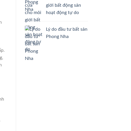
giới bất động sản
hoạt động tự do
n
Lý do đầu tư bất sản
c
Phong Nha
ấp.
g,
n
nh
.