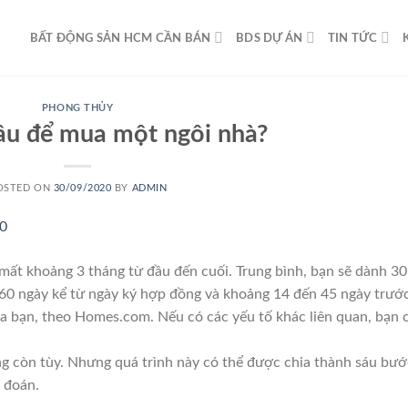
BẤT ĐỘNG SẢN HCM CẦN BÁN
BDS DỰ ÁN
TIN TỨC
PHONG THỦY
âu để mua một ngôi nhà?
OSTED ON
30/09/2020
BY
ADMIN
mất khoảng 3 tháng từ đầu đến cuối. Trung bình, bạn sẽ dành 30
 60 ngày kể từ ngày ký hợp đồng và khoảng 14 đến 45 ngày trướ
a bạn, theo Homes.com. Nếu có các yếu tố khác liên quan, bạn 
g còn tùy. Nhưng quá trình này có thể được chia thành sáu bướ
 đoán.