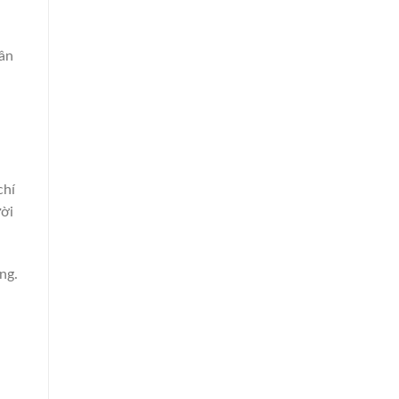
cần
chí
ười
ng.
a