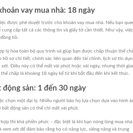
khoản vay mua nhà: 18 ngày
việc được phê duyệt trước cho khoản vay mua nhà. Nếu bạn que
 cung cấp tất cả các thông tin và giấy tờ cần thiết. Như vậy, việ
 đồng hồ.
p lý hóa toàn bộ quy trình và giúp bạn được chấp thuận thế ch
hồ sơ chi tiết, chính xác liên quan đến tài chính, lịch sử tín dụn
 xét. Điều này có thể mất vài phút hoặc vài ngày, nhưng thời gia
hế chấp là khoảng 18 ngày kể từ khi bắt đầu đến khi kết thúc.
t động sản: 1 đến 30 ngày
c chọn một đại lý. Nhiều người bảo họ lựa chọn dựa vào hình ả
ý bất động sản có thể chỉ mất vài phút.
hợp thì khá phiền phức – đặc biệt là khi bạn nóng lòng mua nhà
à xem xét để đảm bảo rằng họ có năng lực, siêng năng và trung