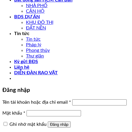
Bất động sản HCM Cần Bán
NHÀ PHỐ
CĂN HỘ
BDS DỰ ÁN
KHU ĐÔ THỊ
ĐẤT NỀN
Tin tức
Tin tức
Pháp lý
Phong thủy
Thư giãn
Ký gửi BĐS
Liên hệ
DIỄN ĐÀN RAO VẶT
Đăng nhập
Tên tài khoản hoặc địa chỉ email
*
Mật khẩu
*
Ghi nhớ mật khẩu
Đăng nhập