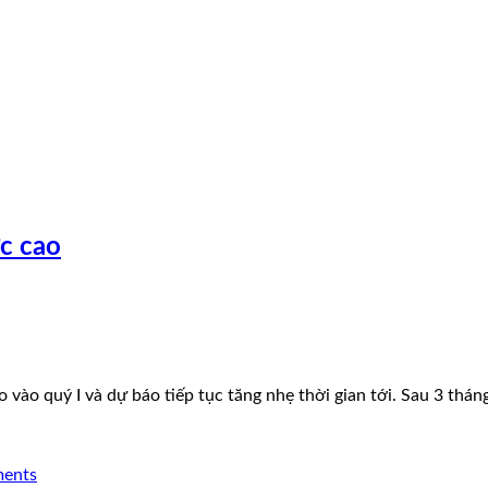
c cao
o vào quý I và dự báo tiếp tục tăng nhẹ thời gian tới. Sau 3 t
ents