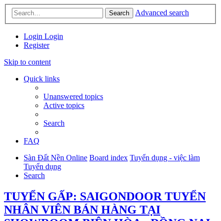
Advanced search
Search
Login
Login
Register
Skip to content
Quick links
Unanswered topics
Active topics
Search
FAQ
Sàn Đất Nền Online
Board index
Tuyển dụng - việc làm
Tuyển dụng
Search
TUYỂN GẤP: SAIGONDOOR TUYỂN
NHÂN VIÊN BÁN HÀNG TẠI