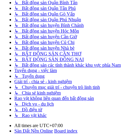
↳ Bất động sản Quận Bình Tân
↳ Bất động sản Quận Tân Phú
↳ Bất động sản Quận Gò Vấp
↳ Bất động sản Quận Phú Nhuận
↳ Bất động sản huyện Bình Chánh
↳ Bất động sản huyện Hóc Môn
↳ Bất động sản huyện Cần Giờ
↳ Bất động sản huyện Củ Chi
↳ Bất động sản huyện Nhà bè
↳ BẤT ĐỘNG SẢN CẦN THƠ
↳ BẤT ĐỘNG SẢN ĐỒNG NAI
↳ Bất động sản các tỉnh thành khác khu vực phía Nam
Tuyển dụng - việc làm
↳ Tuyển dụng
Giải trí - chia sẻ - kinh nghiệm
↳ Chuyên mục giải trí - chuyện trò linh tinh
↳ Chia sẻ kinh nghiệm
Rao vặt không liên quan đến bất động sản
↳ Dịch vụ - du lịch
↳ Đồ điện tử
↳ Rao vặt khác
All times are
UTC+07:00
Sàn Đất Nền Online
Board index