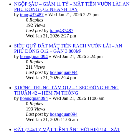
NGỘP SÂU – GIẢM 11 TỶ – MẶT TIỀN VƯỜN LÀI, AN
PHÚ ĐÔNG Q12 NHANH TAY
by
trang437487
»
Wed Jan 21, 2026 2:27 pm
0
Replies
192
Views
Last post
by
trang437487
Wed Jan 21, 2026 2:27 pm
SIÊU QUỸ ĐẤT MẶT TIỀN RẠCH VƯỜN LÀI – AN
PHÚ ĐÔNG Q12 – GẦN 3.800M²
by
hoangquan094
»
Wed Jan 21, 2026 2:24 pm
0
Replies
211
Views
Last post
by
hoangquan094
Wed Jan 21, 2026 2:24 pm
XƯỞNG TRUNG TÂM Q12 – 1 SẸC ĐÔNG HƯNG
THUẬN 42 – HẺM 7M THÔNG
by
hoangquan094
»
Wed Jan 21, 2026 11:06 am
0
Replies
193
Views
Last post
by
hoangquan094
Wed Jan 21, 2026 11:06 am
ĐẤT (7.4x15) MẶT TIỀN TÂN THỚI HIỆP 14 – SÁT