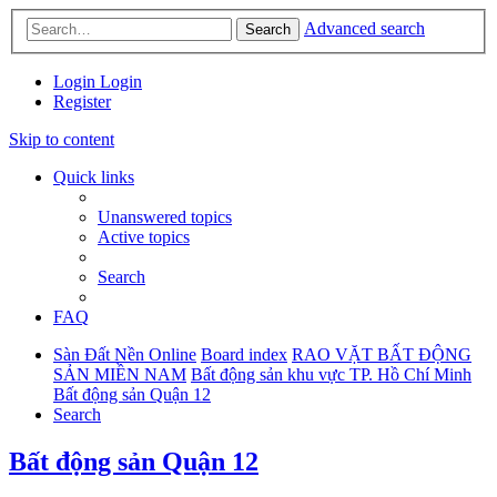
Advanced search
Search
Login
Login
Register
Skip to content
Quick links
Unanswered topics
Active topics
Search
FAQ
Sàn Đất Nền Online
Board index
RAO VẶT BẤT ĐỘNG
SẢN MIỀN NAM
Bất động sản khu vực TP. Hồ Chí Minh
Bất động sản Quận 12
Search
Bất động sản Quận 12