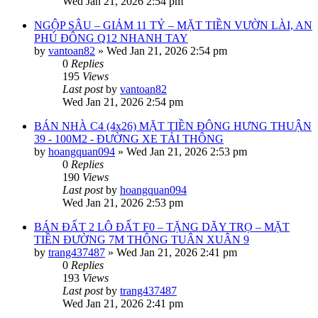
Wed Jan 21, 2026 2:54 pm
NGỘP SÂU – GIẢM 11 TỶ – MẶT TIỀN VƯỜN LÀI, AN
PHÚ ĐÔNG Q12 NHANH TAY
by
vantoan82
»
Wed Jan 21, 2026 2:54 pm
0
Replies
195
Views
Last post
by
vantoan82
Wed Jan 21, 2026 2:54 pm
BÁN NHÀ C4 (4x26) MẶT TIỀN ĐÔNG HƯNG THUẬN
39 - 100M2 - ĐƯỜNG XE TẢI THÔNG
by
hoangquan094
»
Wed Jan 21, 2026 2:53 pm
0
Replies
190
Views
Last post
by
hoangquan094
Wed Jan 21, 2026 2:53 pm
BÁN ĐẤT 2 LÔ ĐẤT F0 – TẶNG DÃY TRỌ – MẶT
TIỀN ĐƯỜNG 7M THÔNG TUÂN XUÂN 9
by
trang437487
»
Wed Jan 21, 2026 2:41 pm
0
Replies
193
Views
Last post
by
trang437487
Wed Jan 21, 2026 2:41 pm