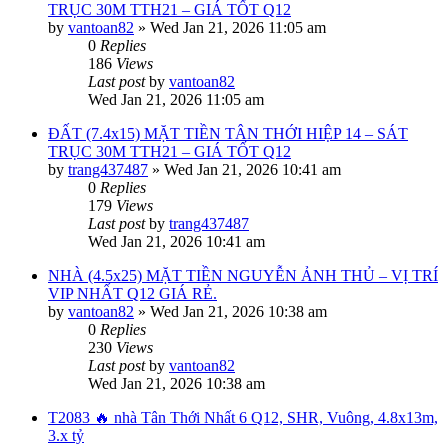
TRỤC 30M TTH21 – GIÁ TỐT Q12
by
vantoan82
»
Wed Jan 21, 2026 11:05 am
0
Replies
186
Views
Last post
by
vantoan82
Wed Jan 21, 2026 11:05 am
ĐẤT (7.4x15) MẶT TIỀN TÂN THỚI HIỆP 14 – SÁT
TRỤC 30M TTH21 – GIÁ TỐT Q12
by
trang437487
»
Wed Jan 21, 2026 10:41 am
0
Replies
179
Views
Last post
by
trang437487
Wed Jan 21, 2026 10:41 am
NHÀ (4.5x25) MẶT TIỀN NGUYỄN ẢNH THỦ – VỊ TRÍ
VIP NHẤT Q12 GIÁ RẺ.
by
vantoan82
»
Wed Jan 21, 2026 10:38 am
0
Replies
230
Views
Last post
by
vantoan82
Wed Jan 21, 2026 10:38 am
T2083 🔥 nhà Tân Thới Nhất 6 Q12, SHR, Vuông, 4.8x13m,
3.x tỷ