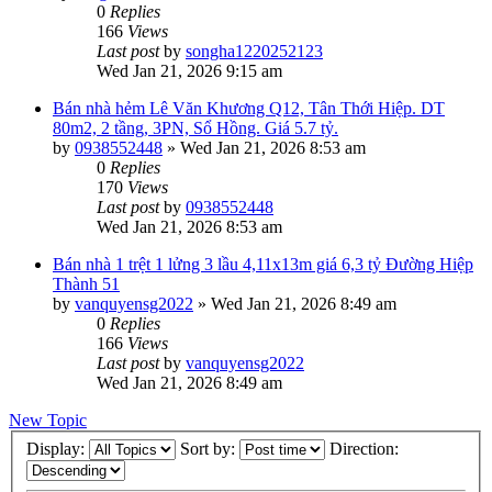
0
Replies
166
Views
Last post
by
songha1220252123
Wed Jan 21, 2026 9:15 am
Bán nhà hẻm Lê Văn Khương Q12, Tân Thới Hiệp. DT
80m2, 2 tầng, 3PN, Sổ Hồng. Giá 5.7 tỷ.
by
0938552448
»
Wed Jan 21, 2026 8:53 am
0
Replies
170
Views
Last post
by
0938552448
Wed Jan 21, 2026 8:53 am
Bán nhà 1 trệt 1 lửng 3 lầu 4,11x13m giá 6,3 tỷ Đường Hiệp
Thành 51
by
vanquyensg2022
»
Wed Jan 21, 2026 8:49 am
0
Replies
166
Views
Last post
by
vanquyensg2022
Wed Jan 21, 2026 8:49 am
New Topic
Display:
Sort by:
Direction: