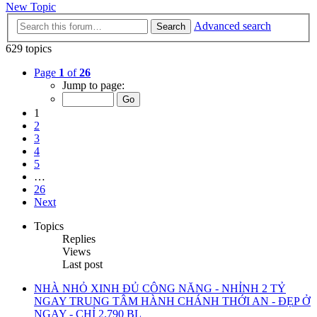
New Topic
Advanced search
Search
629 topics
Page
1
of
26
Jump to page:
1
2
3
4
5
…
26
Next
Topics
Replies
Views
Last post
NHÀ NHỎ XINH ĐỦ CÔNG NĂNG - NHỈNH 2 TỶ
NGAY TRUNG TÂM HÀNH CHÁNH THỚI AN - ĐẸP Ở
NGAY - CHỈ 2.790 BL