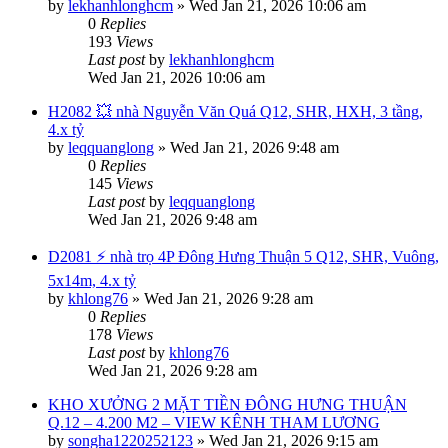
by
lekhanhlonghcm
»
Wed Jan 21, 2026 10:06 am
0
Replies
193
Views
Last post
by
lekhanhlonghcm
Wed Jan 21, 2026 10:06 am
H2082 💥 nhà Nguyễn Văn Quá Q12, SHR, HXH, 3 tầng,
4.x tỷ
by
leqquanglong
»
Wed Jan 21, 2026 9:48 am
0
Replies
145
Views
Last post
by
leqquanglong
Wed Jan 21, 2026 9:48 am
D2081 ⚡️ nhà trọ 4P Đông Hưng Thuận 5 Q12, SHR, Vuông,
5x14m, 4.x tỷ
by
khlong76
»
Wed Jan 21, 2026 9:28 am
0
Replies
178
Views
Last post
by
khlong76
Wed Jan 21, 2026 9:28 am
KHO XƯỞNG 2 MẶT TIỀN ĐÔNG HƯNG THUẬN
Q.12 – 4.200 M2 – VIEW KÊNH THAM LƯƠNG
by
songha1220252123
»
Wed Jan 21, 2026 9:15 am