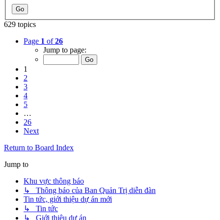
629 topics
Page
1
of
26
Jump to page:
1
2
3
4
5
…
26
Next
Return to Board Index
Jump to
Khu vực thông báo
↳ Thông báo của Ban Quản Trị diễn đàn
Tin tức, giới thiệu dự án mới
↳ Tin tức
↳ Giới thiệu dự án