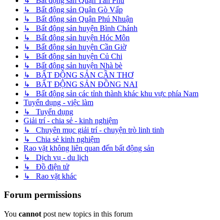
↳ Bất động sản Quận Tân Phú
↳ Bất động sản Quận Gò Vấp
↳ Bất động sản Quận Phú Nhuận
↳ Bất động sản huyện Bình Chánh
↳ Bất động sản huyện Hóc Môn
↳ Bất động sản huyện Cần Giờ
↳ Bất động sản huyện Củ Chi
↳ Bất động sản huyện Nhà bè
↳ BẤT ĐỘNG SẢN CẦN THƠ
↳ BẤT ĐỘNG SẢN ĐỒNG NAI
↳ Bất động sản các tỉnh thành khác khu vực phía Nam
Tuyển dụng - việc làm
↳ Tuyển dụng
Giải trí - chia sẻ - kinh nghiệm
↳ Chuyên mục giải trí - chuyện trò linh tinh
↳ Chia sẻ kinh nghiệm
Rao vặt không liên quan đến bất động sản
↳ Dịch vụ - du lịch
↳ Đồ điện tử
↳ Rao vặt khác
Forum permissions
You
cannot
post new topics in this forum