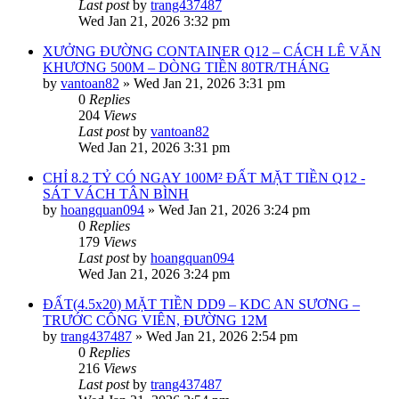
Last post
by
trang437487
Wed Jan 21, 2026 3:32 pm
XƯỞNG ĐƯỜNG CONTAINER Q12 – CÁCH LÊ VĂN
KHƯƠNG 500M – DÒNG TIỀN 80TR/THÁNG
by
vantoan82
»
Wed Jan 21, 2026 3:31 pm
0
Replies
204
Views
Last post
by
vantoan82
Wed Jan 21, 2026 3:31 pm
CHỈ 8.2 TỶ CÓ NGAY 100M² ĐẤT MẶT TIỀN Q12 -
SÁT VÁCH TÂN BÌNH
by
hoangquan094
»
Wed Jan 21, 2026 3:24 pm
0
Replies
179
Views
Last post
by
hoangquan094
Wed Jan 21, 2026 3:24 pm
ĐẤT(4.5x20) MẶT TIỀN DD9 – KDC AN SƯƠNG –
TRƯỚC CÔNG VIÊN, ĐƯỜNG 12M
by
trang437487
»
Wed Jan 21, 2026 2:54 pm
0
Replies
216
Views
Last post
by
trang437487