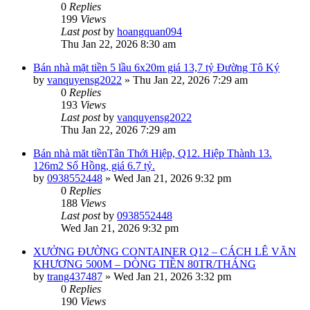
0
Replies
199
Views
Last post
by
hoangquan094
Thu Jan 22, 2026 8:30 am
Bán nhà mặt tiền 5 lầu 6x20m giá 13,7 tỷ Đường Tô Ký
by
vanquyensg2022
»
Thu Jan 22, 2026 7:29 am
0
Replies
193
Views
Last post
by
vanquyensg2022
Thu Jan 22, 2026 7:29 am
Bán nhà măt tiềnTân Thới Hiệp, Q12. Hiệp Thành 13.
126m2 Sổ Hồng, giá 6.7 tỷ.
by
0938552448
»
Wed Jan 21, 2026 9:32 pm
0
Replies
188
Views
Last post
by
0938552448
Wed Jan 21, 2026 9:32 pm
XƯỞNG ĐƯỜNG CONTAINER Q12 – CÁCH LÊ VĂN
KHƯƠNG 500M – DÒNG TIỀN 80TR/THÁNG
by
trang437487
»
Wed Jan 21, 2026 3:32 pm
0
Replies
190
Views