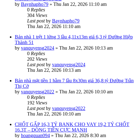
by
Baynhapho79
»
Thu Jan 22, 2026 11:10 am
0
Replies
304
Views
Last post
by
Baynhapho79
Thu Jan 22, 2026 11:10 am
Bán nhà 1 trệt 1 lửng 3 lầu 4,11x13m giá 6,3 tỷ Đường Hiệp
Thành 51
by
vanquyensg2024
»
Thu Jan 22, 2026 10:13 am
0
Replies
202
Views
Last post
by
vanquyensg2024
Thu Jan 22, 2026 10:13 am
Bán nhà mặt tiền 1 hầm 7 lầu 8x30m giá 36,8 tỷ Đường Trần
Thị Cờ
by
vanquyensg2022
»
Thu Jan 22, 2026 10:10 am
0
Replies
192
Views
Last post
by
vanquyensg2022
Thu Jan 22, 2026 10:10 am
CHỐT GẤP 16,3 TỶ BANK CHO VAY 19,2 TỶ CHỐT
16.3T – DÒNG TIỀN CỰC MẠNH
by
hoangquan094
»
Thu Jan 22, 2026 8:30 am