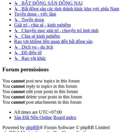
↳ BẤT ĐỘNG SẢN ĐỒNG NAI
↳ Bất động sản các tỉnh thành khác khu vực phía Nam
Tuyển dụng - việc làm
↳ Tuyển dụng
Giải trí - chia sẻ - kinh nghiệm
↳ Chuyên mục giải trí - chuyện trò linh tinh
↳ Chia sẻ kinh nghiệm
Rao vặt không liên quan đến bất động sản
↳ Dịch vụ - du lịch
↳ Đồ điện tử
↳ Rao vặt khác
Forum permissions
You
cannot
post new topics in this forum
You
cannot
reply to topics in this forum
You
cannot
edit your posts in this forum
You
cannot
delete your posts in this forum
You
cannot
post attachments in this forum
All times are
UTC+07:00
Sàn Đất Nền Online
Board index
Powered by
phpBB
® Forum Software © phpBB Limited