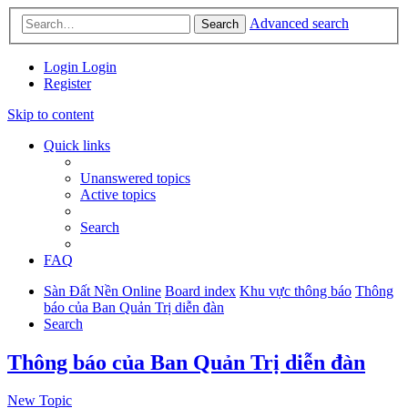
Advanced search
Search
Login
Login
Register
Skip to content
Quick links
Unanswered topics
Active topics
Search
FAQ
Sàn Đất Nền Online
Board index
Khu vực thông báo
Thông
báo của Ban Quản Trị diễn đàn
Search
Thông báo của Ban Quản Trị diễn đàn
New Topic