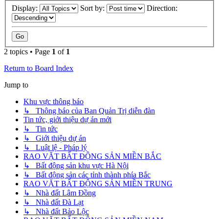
Display:
Sort by:
Direction:
2 topics • Page
1
of
1
Return to Board Index
Jump to
Khu vực thông báo
↳ Thông báo của Ban Quản Trị diễn đàn
Tin tức, giới thiệu dự án mới
↳ Tin tức
↳ Giới thiệu dự án
↳ Luật lệ - Pháp lý
RAO VẶT BẤT ĐỘNG SẢN MIỀN BẮC
↳ Bất động sản khu vực Hà Nội
↳ Bất động sản các tỉnh thành phía Bắc
RAO VẶT BẤT ĐỘNG SẢN MIỀN TRUNG
↳ Nhà đất Lâm Đồng
↳ Nhà đất Đà Lạt
↳ Nhà đất Bảo Lộc