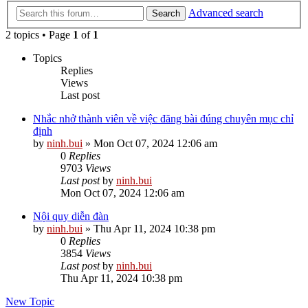
Advanced search
Search
2 topics • Page
1
of
1
Topics
Replies
Views
Last post
Nhắc nhở thành viên về việc đăng bài đúng chuyên mục chỉ
định
by
ninh.bui
»
Mon Oct 07, 2024 12:06 am
0
Replies
9703
Views
Last post
by
ninh.bui
Mon Oct 07, 2024 12:06 am
Nội quy diễn đàn
by
ninh.bui
»
Thu Apr 11, 2024 10:38 pm
0
Replies
3854
Views
Last post
by
ninh.bui
Thu Apr 11, 2024 10:38 pm
New Topic