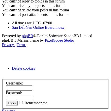
You
cannot
reply to topics in this forum
You
cannot
edit your posts in this forum
You
cannot
delete your posts in this forum
You
cannot
post attachments in this forum
All times are
UTC+07:00
Sàn Đất Nền Online
Board index
Powered by
phpBB
® Forum Software © phpBB Limited
phpBB 3 Marina theme by
PixelGoose Studio
Privacy
|
Terms
Delete cookies
Username:
Password:
Remember me
Register