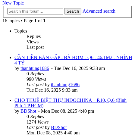
New Topic
Advanced search
Search
16 topics • Page
1
of
1
Topics
Replies
Views
Last post
CẦN TIỀN BÁN GẤP - BÀ HOM - Q6 - 46.1M2 - NHỈNH
4 TỶ
by
thanhtung1686
»
Tue Dec 16, 2025 9:33 am
0
Replies
990
Views
Last post
by
thanhtung1686
Tue Dec 16, 2025 9:33 am
CHO THUÊ BIỆT THỰ INDOCHINA – P.10, Q.6 (Bình
Phú, TP.HCM)
by
BDShot
»
Mon Dec 08, 2025 4:40 pm
0
Replies
1274
Views
Last post
by
BDShot
Mon Dec 08, 2025 4:40 pm