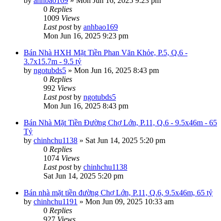
by
anhbao169
»
Mon Jun 16, 2025 9:23 pm
0
Replies
1009
Views
Last post
by
anhbao169
Mon Jun 16, 2025 9:23 pm
Bán Nhà HXH Mặt Tiền Phan Văn Khỏe, P.5, Q.6 -
3.7x15.7m - 9.5 tỷ
by
ngotubds5
»
Mon Jun 16, 2025 8:43 pm
0
Replies
992
Views
Last post
by
ngotubds5
Mon Jun 16, 2025 8:43 pm
Bán Nhà Mặt Tiền Đường Chợ Lớn, P.11, Q.6 - 9.5x46m - 65
Tỷ
by
chinhchu1138
»
Sat Jun 14, 2025 5:20 pm
0
Replies
1074
Views
Last post
by
chinhchu1138
Sat Jun 14, 2025 5:20 pm
Bán nhà mặt tiền đường Chợ Lớn, P.11, Q.6, 9.5x46m, 65 tỷ
by
chinhchu1191
»
Mon Jun 09, 2025 10:33 am
0
Replies
927
Views