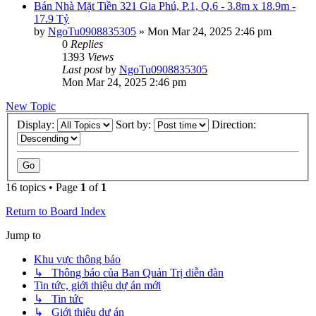
Bán Nhà Mặt Tiền 321 Gia Phú, P.1, Q.6 - 3.8m x 18.9m -
17.9 Tỷ
by
NgoTu0908835305
»
Mon Mar 24, 2025 2:46 pm
0
Replies
1393
Views
Last post
by
NgoTu0908835305
Mon Mar 24, 2025 2:46 pm
New Topic
Display:
Sort by:
Direction:
16 topics • Page
1
of
1
Return to Board Index
Jump to
Khu vực thông báo
↳ Thông báo của Ban Quản Trị diễn đàn
Tin tức, giới thiệu dự án mới
↳ Tin tức
↳ Giới thiệu dự án