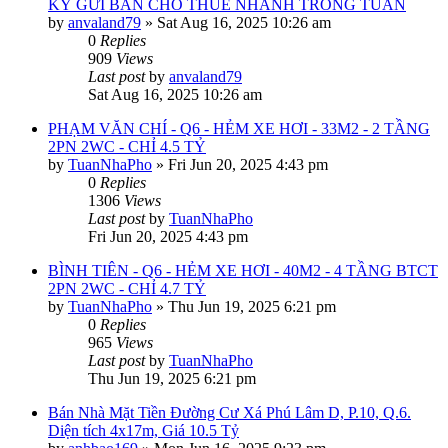
KÝ GỬI BÁN CHO THUÊ NHANH TRONG TUẦN
by
anvaland79
»
Sat Aug 16, 2025 10:26 am
0
Replies
909
Views
Last post
by
anvaland79
Sat Aug 16, 2025 10:26 am
PHẠM VĂN CHÍ - Q6 - HẺM XE HƠI - 33M2 - 2 TẦNG
2PN 2WC - CHỈ 4.5 TỶ
by
TuanNhaPho
»
Fri Jun 20, 2025 4:43 pm
0
Replies
1306
Views
Last post
by
TuanNhaPho
Fri Jun 20, 2025 4:43 pm
BÌNH TIÊN - Q6 - HẺM XE HƠI - 40M2 - 4 TẦNG BTCT
2PN 2WC - CHỈ 4.7 TỶ
by
TuanNhaPho
»
Thu Jun 19, 2025 6:21 pm
0
Replies
965
Views
Last post
by
TuanNhaPho
Thu Jun 19, 2025 6:21 pm
Bán Nhà Mặt Tiền Đường Cư Xá Phú Lâm D, P.10, Q.6.
Diện tích 4x17m, Giá 10.5 Tỷ