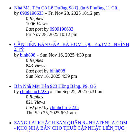
Nhà Mặt Tiền Có Lề Đường Số Quận 6 Phường 11 Cũ.
by
0909190633
»
Fri Nov 28, 2025 10:12 pm
0
Replies
1096
Views
Last post
by
0909190633
Fri Nov 28, 2025 10:12 pm
CẦN TIỀN BÁN GẤP - BÀ HOM - Q6 - 46.1M2 - NHỈNH
4 TỶ
by
binh898
»
Sun Nov 16, 2025 4:39 pm
0
Replies
843
Views
Last post
by
binh898
Sun Nov 16, 2025 4:39 pm
Bán Nhà Mặt Tiền 923 Hồng Bàng, P9, Q6
by
chinhchu12235
»
Thu Sep 25, 2025 6:31 am
0
Replies
821
Views
Last post
by
chinhchu12235
Thu Sep 25, 2025 6:31 am
SANG LẠI KHÁCH SẠN QUẬN 6 - NHATENUA.COM
- KHO NHÀ BÁN CHO THUÊ CẬP NHẬT LIÊN TỤC,