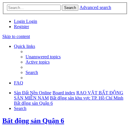
Advanced search
Search
Login
Login
Register
Skip to content
Quick links
Unanswered topics
Active topics
Search
FAQ
Sàn Đất Nền Online
Board index
RAO VẶT BẤT ĐỘNG
SẢN MIỀN NAM
Bất động sản khu vực TP. Hồ Chí Minh
Bất động sản Quận 6
Search
Bất động sản Quận 6