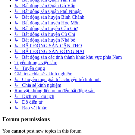
↳ Bất động sản Quận Gò Vấp
↳ Bất động sản Quận Phú Nhuận
↳ Bất động sản huyện Bình Chánh
↳ Bất động sản huyện Hóc Môn
↳ Bất động sản huyện Cần Giờ
↳ Bất động sản huyện Củ Chi
↳ Bất động sản huyện Nhà bè
↳ BẤT ĐỘNG SẢN CẦN THƠ
↳ BẤT ĐỘNG SẢN ĐỒNG NAI
↳ Bất động sản các tỉnh thành khác khu vực phía Nam
Tuyển dụng - việc làm
↳ Tuyển dụng
Giải trí - chia sẻ - kinh nghiệm
↳ Chuyên mục giải trí - chuyện trò linh tinh
↳ Chia sẻ kinh nghiệm
Rao vặt không liên quan đến bất động sản
↳ Dịch vụ - du lịch
↳ Đồ điện tử
↳ Rao vặt khác
Forum permissions
You
cannot
post new topics in this forum