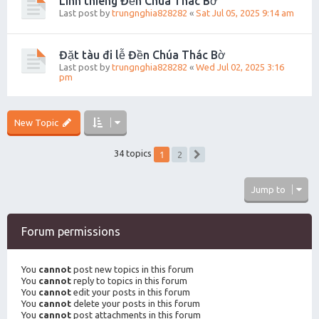
Linh thiêng Đền Chúa Thác Bờ
Last post by
trungnghia828282
«
Sat Jul 05, 2025 9:14 am
Đặt tàu đi lễ Đền Chúa Thác Bờ
Last post by
trungnghia828282
«
Wed Jul 02, 2025 3:16
pm
New Topic
1
34 topics
2
Next
Jump to
Forum permissions
You
cannot
post new topics in this forum
You
cannot
reply to topics in this forum
You
cannot
edit your posts in this forum
You
cannot
delete your posts in this forum
You
cannot
post attachments in this forum