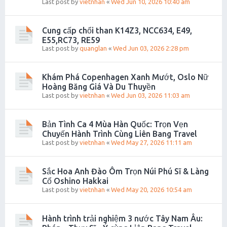
Last post by
vietnhan
«
Wed Jun 10, 2026 10:40 am
Cung cấp chổi than K14Z3, NCC634, E49,
E55,RC73, RE59
Last post by
quanglan
«
Wed Jun 03, 2026 2:28 pm
Khám Phá Copenhagen Xanh Mướt, Oslo Nữ
Hoàng Băng Giá Và Du Thuyền
Last post by
vietnhan
«
Wed Jun 03, 2026 11:03 am
Bản Tình Ca 4 Mùa Hàn Quốc: Trọn Vẹn
Chuyến Hành Trình Cùng Liên Bang Travel
Last post by
vietnhan
«
Wed May 27, 2026 11:11 am
Sắc Hoa Anh Đào Ôm Trọn Núi Phú Sĩ & Làng
Cổ Oshino Hakkai
Last post by
vietnhan
«
Wed May 20, 2026 10:54 am
Hành trình trải nghiệm 3 nước Tây Nam Âu: