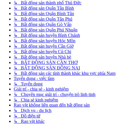
↳ Bất động sản thành phố Thủ Đức
↳ Bất động sản Quận Tân Bình
↳ Bất động sản Quận Bình Tân
↳ Bất động sản Quận Tân Phú
↳ Bất động sản Quận Gò Vấp
↳ Bất động sản Quận Phú Nhuận
↳ Bất động sản huyện Bình Chánh
↳ Bất động sản huyện Hóc Môn
↳ Bất động sản huyện Cần Giờ
↳ Bất động sản huyện Củ Chi
↳ Bất động sản huyện Nhà bè
↳ BẤT ĐỘNG SẢN CẦN THƠ
↳ BẤT ĐỘNG SẢN ĐỒNG NAI
↳ Bất động sản các tỉnh thành khác khu vực phía Nam
Tuyển dụng - việc làm
↳ Tuyển dụng
Giải trí - chia sẻ - kinh nghiệm
↳ Chuyên mục giải trí - chuyện trò linh tinh
↳ Chia sẻ kinh nghiệm
Rao vặt không liên quan đến bất động sản
↳ Dịch vụ - du lịch
↳ Đồ điện tử
↳ Rao vặt khác