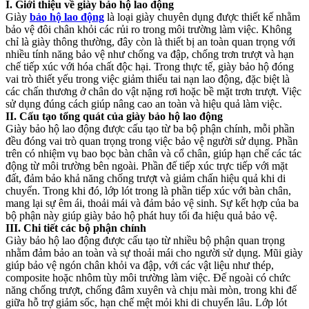
I. Giới thiệu về giày bảo hộ lao động
Giày
bảo hộ lao động
là loại giày chuyên dụng được thiết kế nhằm
bảo vệ đôi chân khỏi các rủi ro trong môi trường làm việc. Không
chỉ là giày thông thường, đây còn là thiết bị an toàn quan trọng với
nhiều tính năng bảo vệ như chống va đập, chống trơn trượt và hạn
chế tiếp xúc với hóa chất độc hại. Trong thực tế, giày bảo hộ đóng
vai trò thiết yếu trong việc giảm thiểu tai nạn lao động, đặc biệt là
các chấn thương ở chân do vật nặng rơi hoặc bề mặt trơn trượt. Việc
sử dụng đúng cách giúp nâng cao an toàn và hiệu quả làm việc.
II. Cấu tạo tổng quát của giày bảo hộ lao động
Giày bảo hộ lao động được cấu tạo từ ba bộ phận chính, mỗi phần
đều đóng vai trò quan trọng trong việc bảo vệ người sử dụng. Phần
trên có nhiệm vụ bao bọc bàn chân và cổ chân, giúp hạn chế các tác
động từ môi trường bên ngoài. Phần đế tiếp xúc trực tiếp với mặt
đất, đảm bảo khả năng chống trượt và giảm chấn hiệu quả khi di
chuyển. Trong khi đó, lớp lót trong là phần tiếp xúc với bàn chân,
mang lại sự êm ái, thoải mái và đảm bảo vệ sinh. Sự kết hợp của ba
bộ phận này giúp giày bảo hộ phát huy tối đa hiệu quả bảo vệ.
III. Chi tiết các bộ phận chính
Giày bảo hộ lao động được cấu tạo từ nhiều bộ phận quan trọng
nhằm đảm bảo an toàn và sự thoải mái cho người sử dụng. Mũi giày
giúp bảo vệ ngón chân khỏi va đập, với các vật liệu như thép,
composite hoặc nhôm tùy môi trường làm việc. Đế ngoài có chức
năng chống trượt, chống đâm xuyên và chịu mài mòn, trong khi đế
giữa hỗ trợ giảm sốc, hạn chế mệt mỏi khi di chuyển lâu. Lớp lót