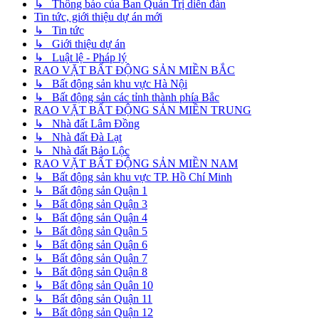
↳ Thông báo của Ban Quản Trị diễn đàn
Tin tức, giới thiệu dự án mới
↳ Tin tức
↳ Giới thiệu dự án
↳ Luật lệ - Pháp lý
RAO VẶT BẤT ĐỘNG SẢN MIỀN BẮC
↳ Bất động sản khu vực Hà Nội
↳ Bất động sản các tỉnh thành phía Bắc
RAO VẶT BẤT ĐỘNG SẢN MIỀN TRUNG
↳ Nhà đất Lâm Đồng
↳ Nhà đất Đà Lạt
↳ Nhà đất Bảo Lộc
RAO VẶT BẤT ĐỘNG SẢN MIỀN NAM
↳ Bất động sản khu vực TP. Hồ Chí Minh
↳ Bất động sản Quận 1
↳ Bất động sản Quận 3
↳ Bất động sản Quận 4
↳ Bất động sản Quận 5
↳ Bất động sản Quận 6
↳ Bất động sản Quận 7
↳ Bất động sản Quận 8
↳ Bất động sản Quận 10
↳ Bất động sản Quận 11
↳ Bất động sản Quận 12