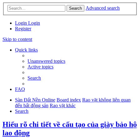
Advanced search
Search
Login
Login
Register
Skip to content
Quick links
Unanswered topics
Active topics
Search
FAQ
Sàn Đất Nền Online
Board index
Rao vặt không liên quan
đến bất động sản
Rao vặt khác
Search
Hiểu rõ chi tiết về cấu tạo của giày bảo hộ
lao động