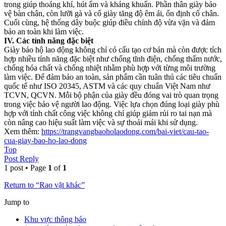
trong giúp thoáng khí, hút ẩm và kháng khuẩn. Phần thân giày bảo
vệ bàn chân, còn lưỡi gà và cổ giày tăng độ êm ái, ổn định cổ chân.
Cuối cùng, hệ thống dây buộc giúp điều chỉnh độ vừa vặn và đảm
bảo an toàn khi làm việc.
IV. Các tính năng đặc biệt
Giày bảo hộ lao động không chỉ có cấu tạo cơ bản mà còn được tích
hợp nhiều tính năng đặc biệt như chống tĩnh điện, chống thấm nước,
chống hóa chất và chống nhiệt nhằm phù hợp với từng môi trường
làm việc. Để đảm bảo an toàn, sản phẩm cần tuân thủ các tiêu chuẩn
quốc tế như ISO 20345, ASTM và các quy chuẩn Việt Nam như
TCVN, QCVN. Mỗi bộ phận của giày đều đóng vai trò quan trọng
trong việc bảo vệ người lao động. Việc lựa chọn đúng loại giày phù
hợp với tính chất công việc không chỉ giúp giảm rủi ro tai nạn mà
còn nâng cao hiệu suất làm việc và sự thoải mái khi sử dụng.
Xem thêm:
https://trangvangbaoholaodong.com/bai-viet/cau-tao-
cua-giay-bao-ho-lao-dong
Top
Post Reply
1 post • Page
1
of
1
Return to “Rao vặt khác”
Jump to
Khu vực thông báo