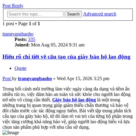
Post Reply
Advanced search
Search
1 post • Page
1
of
1
trangvangbaoho
Posts:
335
Joined:
Mon Aug 05, 2024 9:31 am
Hiểu rõ chi tiết về cấu tạo của giày bảo hộ lao động
Quote
Post
by
trangvangbaoho
»
Wed Apr 15, 2026 3:25 pm
Trong bối cảnh môi trường làm việc ngày càng đa dạng và tiềm ẩn
nhiều rủi ro, việc đảm bảo an toàn và sức khỏe cho người lao động
trở nên vô cùng cần thiết.
Giày bảo hộ lao động
là một trong
những trang bị quan trọng giúp giảm thiểu chấn thương và bảo vệ
đôi chân trước các tác động nguy hiểm. Bài viết tập trung phân tích
cấu tạo của giày bảo hộ, từ đó làm rõ vai trò của từng bộ phận trong
việc tăng cường khả năng bảo vệ, giúp người lao động hiểu và lựa
chọn sản phẩm phù hợp với nhu cầu sử dụng.