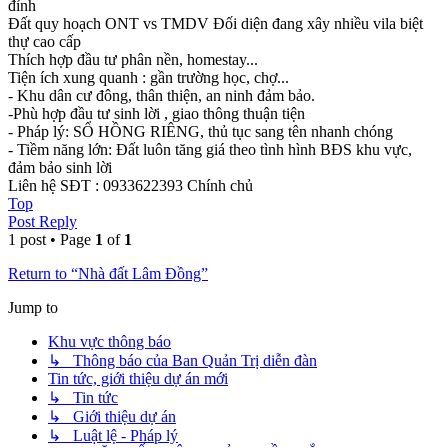
đỉnh
Đất quy hoạch ONT vs TMDV Đối diện đang xây nhiều vila biệt
thự cao cấp
Thích hợp đầu tư phân nền, homestay...
Tiện ích xung quanh : gần trường học, chợ...
- Khu dân cư đông, thân thiện, an ninh đảm bảo.
-Phù hợp đầu tư sinh lời , giao thông thuận tiện
- Pháp lý: SỔ HỒNG RIÊNG, thủ tục sang tên nhanh chóng
- Tiềm năng lớn: Đất luôn tăng giá theo tình hình BĐS khu vực,
đảm bảo sinh lời
Liên hệ SĐT : 0933622393 Chính chủ
Top
Post Reply
1 post • Page
1
of
1
Return to “Nhà đất Lâm Đồng”
Jump to
Khu vực thông báo
↳ Thông báo của Ban Quản Trị diễn đàn
Tin tức, giới thiệu dự án mới
↳ Tin tức
↳ Giới thiệu dự án
↳ Luật lệ - Pháp lý