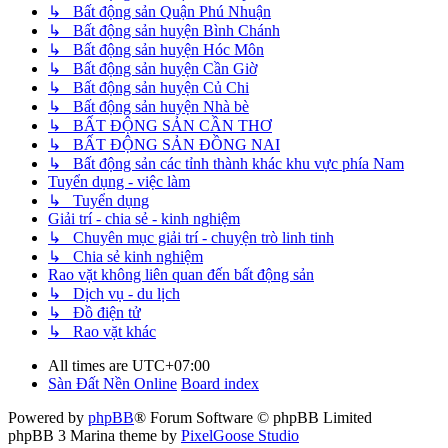
↳ Bất động sản Quận Phú Nhuận
↳ Bất động sản huyện Bình Chánh
↳ Bất động sản huyện Hóc Môn
↳ Bất động sản huyện Cần Giờ
↳ Bất động sản huyện Củ Chi
↳ Bất động sản huyện Nhà bè
↳ BẤT ĐỘNG SẢN CẦN THƠ
↳ BẤT ĐỘNG SẢN ĐỒNG NAI
↳ Bất động sản các tỉnh thành khác khu vực phía Nam
Tuyển dụng - việc làm
↳ Tuyển dụng
Giải trí - chia sẻ - kinh nghiệm
↳ Chuyên mục giải trí - chuyện trò linh tinh
↳ Chia sẻ kinh nghiệm
Rao vặt không liên quan đến bất động sản
↳ Dịch vụ - du lịch
↳ Đồ điện tử
↳ Rao vặt khác
All times are
UTC+07:00
Sàn Đất Nền Online
Board index
Powered by
phpBB
® Forum Software © phpBB Limited
phpBB 3 Marina theme by
PixelGoose Studio