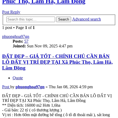
Phúc Thọ, Lâm Hà, Lâm Đồng
Post Reply
Advanced search
Search
1 post • Page
1
of
1
phuonghoa97gn
Posts:
57
Joined:
Sun Nov 09, 2025 4:47 pm
ĐẤT ĐẸP – GIÁ TỐT - CHÍNH CHỦ CẦN BÁN
LÔ ĐẤT VỊ TRÍ ĐẸP TẠI Xã Phúc Thọ, Lâm Hà,
Lâm Đồng
Quote
Post
by
phuonghoa97gn
»
Thu Jan 08, 2026 4:59 pm
ĐẤT ĐẸP – GIÁ TỐT - CHÍNH CHỦ CẦN BÁN LÔ ĐẤT VỊ
TRÍ ĐẸP TẠI Xã Phúc Thọ, Lâm Hà, Lâm Đồng
** Diện tích: 16000 m2 Hơn 1,6ha
- Giá bán: 22 tỷ ( có thương lượng )
Vị tri : Hơn 60m mặt đường bê tông ( ô tô đi thoải mái ), sát long