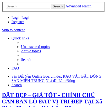
Advanced search
Search
Login
Login
Register
Skip to content
Quick links
Unanswered topics
Active topics
Search
FAQ
Sàn Đất Nền Online
Board index
RAO VẶT BẤT ĐỘNG
SẢN MIỀN TRUNG
Nhà đất Lâm Đồng
Search
ĐẤT ĐẸP – GIÁ TỐT - CHÍNH CHỦ
CẦN BÁN LÔ ĐẤT VỊ TRÍ ĐẸP TẠI Xã