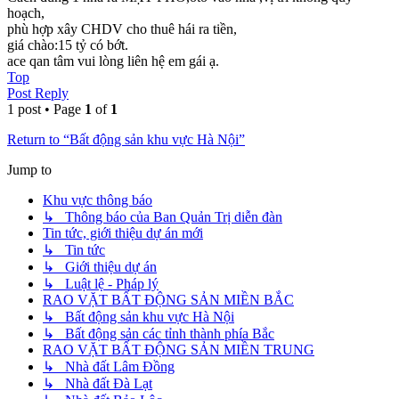
hoạch,
phù hợp xây CHDV cho thuê hái ra tiền,
giá chào:15 tỷ có bớt.
ace qan tâm vui lòng liên hệ em gái ạ.
Top
Post Reply
1 post • Page
1
of
1
Return to “Bất động sản khu vực Hà Nội”
Jump to
Khu vực thông báo
↳ Thông báo của Ban Quản Trị diễn đàn
Tin tức, giới thiệu dự án mới
↳ Tin tức
↳ Giới thiệu dự án
↳ Luật lệ - Pháp lý
RAO VẶT BẤT ĐỘNG SẢN MIỀN BẮC
↳ Bất động sản khu vực Hà Nội
↳ Bất động sản các tỉnh thành phía Bắc
RAO VẶT BẤT ĐỘNG SẢN MIỀN TRUNG
↳ Nhà đất Lâm Đồng
↳ Nhà đất Đà Lạt