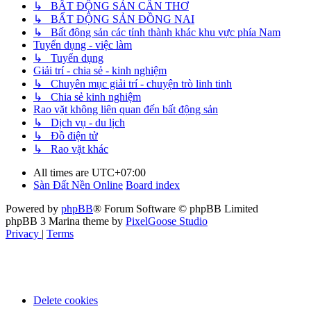
↳ BẤT ĐỘNG SẢN CẦN THƠ
↳ BẤT ĐỘNG SẢN ĐỒNG NAI
↳ Bất động sản các tỉnh thành khác khu vực phía Nam
Tuyển dụng - việc làm
↳ Tuyển dụng
Giải trí - chia sẻ - kinh nghiệm
↳ Chuyên mục giải trí - chuyện trò linh tinh
↳ Chia sẻ kinh nghiệm
Rao vặt không liên quan đến bất động sản
↳ Dịch vụ - du lịch
↳ Đồ điện tử
↳ Rao vặt khác
All times are
UTC+07:00
Sàn Đất Nền Online
Board index
Powered by
phpBB
® Forum Software © phpBB Limited
phpBB 3 Marina theme by
PixelGoose Studio
Privacy
|
Terms
Delete cookies