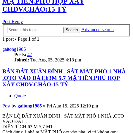
MẶ TIỀN.PHÙ HỢP XÂY
CHDV.CHÀO:15 TỶ
Post Reply
Advanced search
Search
1 post • Page
1
of
1
gaitong1985
Posts:
47
Joined:
Tue Aug 05, 2025 4:18 pm
BÁN ĐÁT XUÂN ĐỈNH_ SÁT MẶT PHỐ 1 NHÀ
.OTO VÀO ĐÁT.63M 5,7 MẶ TIỀN.PHÙ HỢP
XÂY CHDV.CHÀO:15 TỶ
Quote
Post
by
gaitong1985
»
Fri Aug 15, 2025 12:10 pm
BÁN LÔ ĐẤT XUÂN ĐỈNH_ SÁT MẶT PHỐ 1 NHÀ ,OTO
VÀO ĐẤT .
DIỆN TÍCH:63 M 5,7 MT.
Cách đúng 1 nhà ra MẶT PHỐ,oto vào nhà ,vị trí không quy