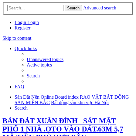
Advanced search
Search
Login
Login
Register
Skip to content
Quick links
Unanswered topics
Active topics
Search
FAQ
Sàn Đất Nền Online
Board index
RAO VẶT BẤT ĐỘNG
SẢN MIỀN BẮC
Bất động sản khu vực Hà Nội
Search
BÁN ĐÁT XUÂN ĐỈNH_ SÁT MẶT
PHỐ 1 NHÀ .OTO VÀO ĐÁT.63M 5,7