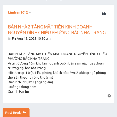
kimhan2012
BÁN NHÀ 2 TẦNG MẶT TIỀN KINH DOANH
NGUYỄN ĐÌNH CHIỂU PHƯỜNG BẮC NHA TRANG
P
Fri Aug 15, 2025 10:50 am
o
s
t
BÁN NHÀ 2 TẦNG MẶT TIỀN KINH DOANH NGUYỄN ĐÌNH CHIỂU
PHƯỜNG BẮC NHA TRANG
Vị trí : đường 16m khu kinh doanh buôn bán sầm uất ngay đoạn
trường đại học nha trang
Hiện trạng: 1 trệt 1 lầu phòng khách bếp 2wc 2 phòng ngủ phòng
thờ sân thượng rộng thoải mái
Diện tích : 91,8m2 ( ngang 4m)
Hướng : đông nam
Giá : 119tr/1m
T
o
p
Post Reply