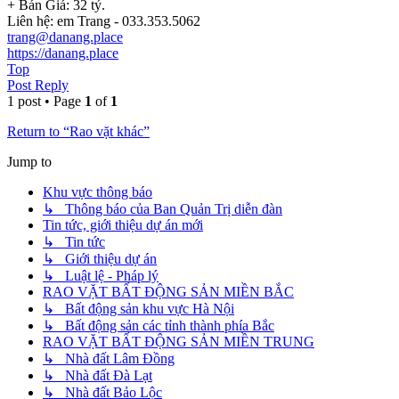
+ Bán Giá: 32 tỷ.
Liên hệ: em Trang - 033.353.5062
trang@danang.place
https://danang.place
Top
Post Reply
1 post • Page
1
of
1
Return to “Rao vặt khác”
Jump to
Khu vực thông báo
↳ Thông báo của Ban Quản Trị diễn đàn
Tin tức, giới thiệu dự án mới
↳ Tin tức
↳ Giới thiệu dự án
↳ Luật lệ - Pháp lý
RAO VẶT BẤT ĐỘNG SẢN MIỀN BẮC
↳ Bất động sản khu vực Hà Nội
↳ Bất động sản các tỉnh thành phía Bắc
RAO VẶT BẤT ĐỘNG SẢN MIỀN TRUNG
↳ Nhà đất Lâm Đồng
↳ Nhà đất Đà Lạt
↳ Nhà đất Bảo Lộc