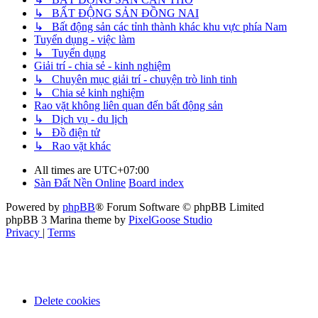
↳ BẤT ĐỘNG SẢN ĐỒNG NAI
↳ Bất động sản các tỉnh thành khác khu vực phía Nam
Tuyển dụng - việc làm
↳ Tuyển dụng
Giải trí - chia sẻ - kinh nghiệm
↳ Chuyên mục giải trí - chuyện trò linh tinh
↳ Chia sẻ kinh nghiệm
Rao vặt không liên quan đến bất động sản
↳ Dịch vụ - du lịch
↳ Đồ điện tử
↳ Rao vặt khác
All times are
UTC+07:00
Sàn Đất Nền Online
Board index
Powered by
phpBB
® Forum Software © phpBB Limited
phpBB 3 Marina theme by
PixelGoose Studio
Privacy
|
Terms
Delete cookies