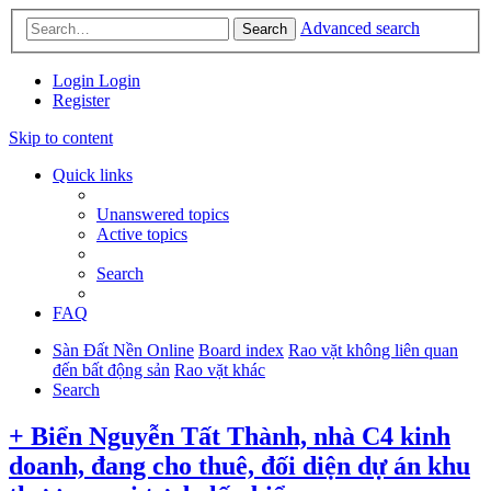
Advanced search
Search
Login
Login
Register
Skip to content
Quick links
Unanswered topics
Active topics
Search
FAQ
Sàn Đất Nền Online
Board index
Rao vặt không liên quan
đến bất động sản
Rao vặt khác
Search
+ Biển Nguyễn Tất Thành, nhà C4 kinh
doanh, đang cho thuê, đối diện dự án khu