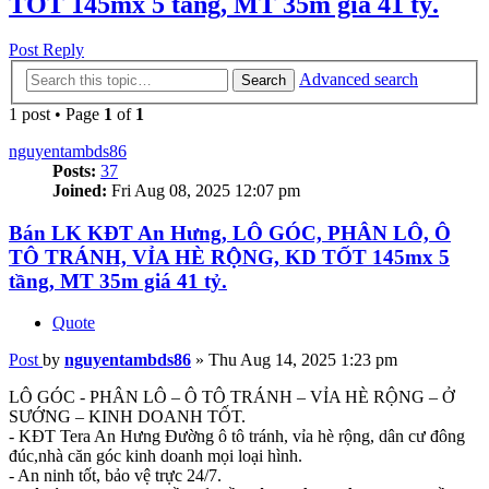
TỐT 145mx 5 tầng, MT 35m giá 41 tỷ.
Post Reply
Advanced search
Search
1 post • Page
1
of
1
nguyentambds86
Posts:
37
Joined:
Fri Aug 08, 2025 12:07 pm
Bán LK KĐT An Hưng, LÔ GÓC, PHÂN LÔ, Ô
TÔ TRÁNH, VỈA HÈ RỘNG, KD TỐT 145mx 5
tầng, MT 35m giá 41 tỷ.
Quote
Post
by
nguyentambds86
»
Thu Aug 14, 2025 1:23 pm
LÔ GÓC - PHÂN LÔ – Ô TÔ TRÁNH – VỈA HÈ RỘNG – Ở
SƯỚNG – KINH DOANH TỐT.
- KĐT Tera An Hưng Đường ô tô tránh, vỉa hè rộng, dân cư đông
đúc,nhà căn góc kinh doanh mọi loại hình.
- An ninh tốt, bảo vệ trực 24/7.