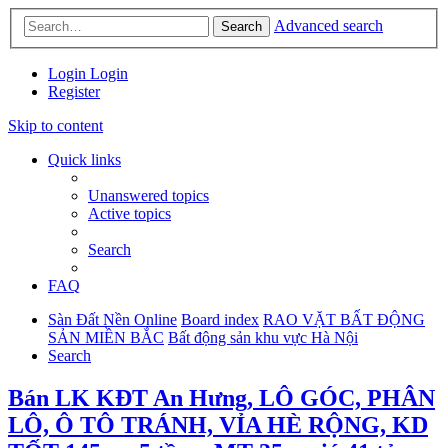
Advanced search
Search
Login
Login
Register
Skip to content
Quick links
Unanswered topics
Active topics
Search
FAQ
Sàn Đất Nền Online
Board index
RAO VẶT BẤT ĐỘNG
SẢN MIỀN BẮC
Bất động sản khu vực Hà Nội
Search
Bán LK KĐT An Hưng, LÔ GÓC, PHÂN
LÔ, Ô TÔ TRÁNH, VỈA HÈ RỘNG, KD