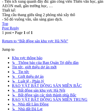
- Tiện ích xung quanh đầy đủ: gần công viên Thiên văn học, gần
AEON mall, gần trường học, …
Thiết kế:
Tầng cầu thang giữa tâng 2 phòng nhà xây thô
- Sổ đỏ vuông vắn, sẵn sàng giao dịch.
Top
Post Reply
1 post • Page
1
of
1
Return to “Bất động sản khu vực Hà Nội”
Jump to
Khu vực thông báo
↳ Thông báo của Ban Quản Trị diễn đàn
Tin tức, giới thiệu dự án mới
↳ Tin tức
↳ Giới thiệu dự án
↳ Luật lệ - Pháp lý
RAO VẶT BẤT ĐỘNG SẢN MIỀN BẮC
↳ Bất động sản khu vực Hà Nội
↳ Bất động sản các tỉnh thành phía Bắc
RAO VẶT BẤT ĐỘNG SẢN MIỀN TRUNG
↳ Nhà đất Lâm Đồng
↳ Nhà đất Đà Lạt