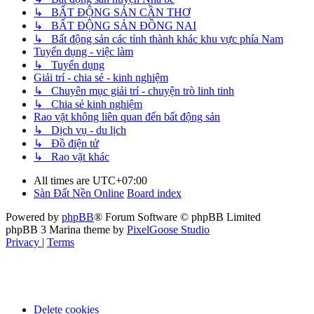
↳ BẤT ĐỘNG SẢN CẦN THƠ
↳ BẤT ĐỘNG SẢN ĐỒNG NAI
↳ Bất động sản các tỉnh thành khác khu vực phía Nam
Tuyển dụng - việc làm
↳ Tuyển dụng
Giải trí - chia sẻ - kinh nghiệm
↳ Chuyên mục giải trí - chuyện trò linh tinh
↳ Chia sẻ kinh nghiệm
Rao vặt không liên quan đến bất động sản
↳ Dịch vụ - du lịch
↳ Đồ điện tử
↳ Rao vặt khác
All times are
UTC+07:00
Sàn Đất Nền Online
Board index
Powered by
phpBB
® Forum Software © phpBB Limited
phpBB 3 Marina theme by
PixelGoose Studio
Privacy
|
Terms
Delete cookies