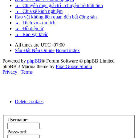
↳ Chuyên mục giải trí - chuyện trò linh tinh
↳ Chia sẻ kinh nghiệm
Rao vặt không liên quan đến bất động sản
↳ Dịch vụ - du lịch
↳ Đồ điện tử
↳ Rao vặt khác
All times are
UTC+07:00
Sàn Đất Nền Online
Board index
Powered by
phpBB
® Forum Software © phpBB Limited
phpBB 3 Marina theme by
PixelGoose Studio
Privacy
|
Terms
Delete cookies
Username:
Password: