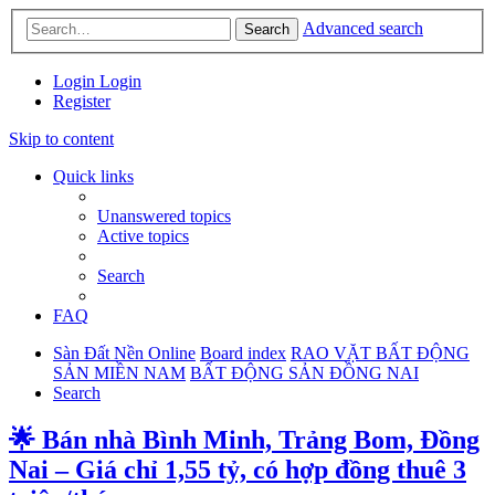
Advanced search
Search
Login
Login
Register
Skip to content
Quick links
Unanswered topics
Active topics
Search
FAQ
Sàn Đất Nền Online
Board index
RAO VẶT BẤT ĐỘNG
SẢN MIỀN NAM
BẤT ĐỘNG SẢN ĐỒNG NAI
Search
🌟 Bán nhà Bình Minh, Trảng Bom, Đồng
Nai – Giá chỉ 1,55 tỷ, có hợp đồng thuê 3