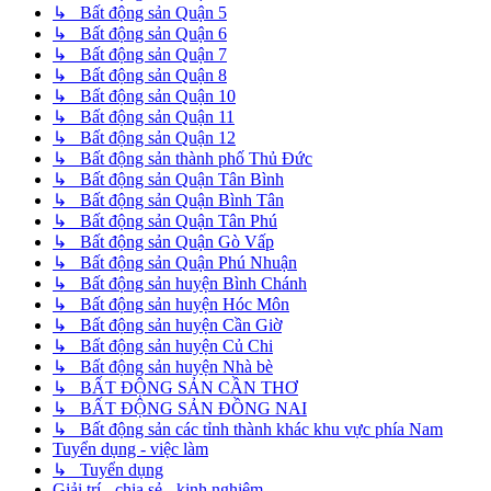
↳ Bất động sản Quận 5
↳ Bất động sản Quận 6
↳ Bất động sản Quận 7
↳ Bất động sản Quận 8
↳ Bất động sản Quận 10
↳ Bất động sản Quận 11
↳ Bất động sản Quận 12
↳ Bất động sản thành phố Thủ Đức
↳ Bất động sản Quận Tân Bình
↳ Bất động sản Quận Bình Tân
↳ Bất động sản Quận Tân Phú
↳ Bất động sản Quận Gò Vấp
↳ Bất động sản Quận Phú Nhuận
↳ Bất động sản huyện Bình Chánh
↳ Bất động sản huyện Hóc Môn
↳ Bất động sản huyện Cần Giờ
↳ Bất động sản huyện Củ Chi
↳ Bất động sản huyện Nhà bè
↳ BẤT ĐỘNG SẢN CẦN THƠ
↳ BẤT ĐỘNG SẢN ĐỒNG NAI
↳ Bất động sản các tỉnh thành khác khu vực phía Nam
Tuyển dụng - việc làm
↳ Tuyển dụng
Giải trí - chia sẻ - kinh nghiệm