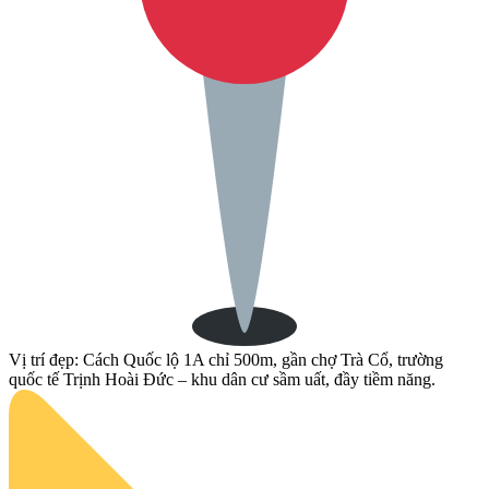
Vị trí đẹp: Cách Quốc lộ 1A chỉ 500m, gần chợ Trà Cổ, trường
quốc tế Trịnh Hoài Đức – khu dân cư sầm uất, đầy tiềm năng.