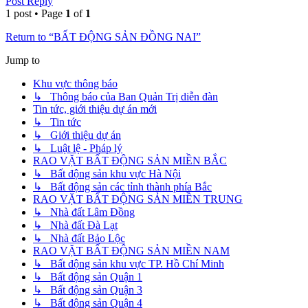
Post Reply
1 post • Page
1
of
1
Return to “BẤT ĐỘNG SẢN ĐỒNG NAI”
Jump to
Khu vực thông báo
↳ Thông báo của Ban Quản Trị diễn đàn
Tin tức, giới thiệu dự án mới
↳ Tin tức
↳ Giới thiệu dự án
↳ Luật lệ - Pháp lý
RAO VẶT BẤT ĐỘNG SẢN MIỀN BẮC
↳ Bất động sản khu vực Hà Nội
↳ Bất động sản các tỉnh thành phía Bắc
RAO VẶT BẤT ĐỘNG SẢN MIỀN TRUNG
↳ Nhà đất Lâm Đồng
↳ Nhà đất Đà Lạt
↳ Nhà đất Bảo Lộc
RAO VẶT BẤT ĐỘNG SẢN MIỀN NAM
↳ Bất động sản khu vực TP. Hồ Chí Minh
↳ Bất động sản Quận 1
↳ Bất động sản Quận 3
↳ Bất động sản Quận 4