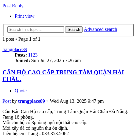
Post Reply
Print view
Advanced search
Search
1 post • Page
1
of
1
trangplace89
Posts:
1123
Joined:
Sun Jul 27, 2025 7:26 am
CĂN HỘ CAO CẤP TRUNG TÂM QUẬN HẢI
CHÂU.
Quote
Post
by
trangplace89
»
Wed Aug 13, 2025 9:47 pm
Cần Bán Căn Hộ cao cấp, Trung Tâm Quận Hải Châu Đà Nẵng.
7tang 16 phòng.
Mỗi căn hộ có 3phòng ngủ nội thất cao cấp.
Mới xây đã có nguồn thu ổn định.
Liên hệ: em Trang - 033.353.5062