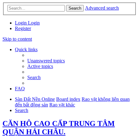
Advanced search
Search
Login
Login
Register
Skip to content
Quick links
Unanswered topics
Active topics
Search
FAQ
Sàn Đất Nền Online
Board index
Rao vặt không liên quan
đến bất động sản
Rao vặt khác
Search
CĂN HỘ CAO CẤP TRUNG TÂM
QUẬN HẢI CHÂU.