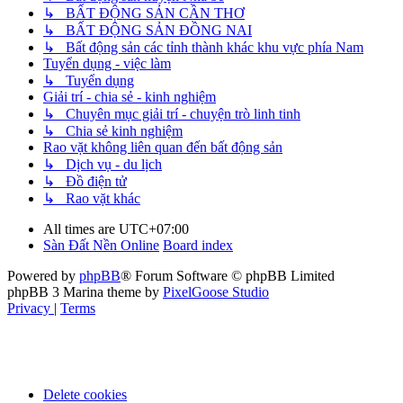
↳ BẤT ĐỘNG SẢN CẦN THƠ
↳ BẤT ĐỘNG SẢN ĐỒNG NAI
↳ Bất động sản các tỉnh thành khác khu vực phía Nam
Tuyển dụng - việc làm
↳ Tuyển dụng
Giải trí - chia sẻ - kinh nghiệm
↳ Chuyên mục giải trí - chuyện trò linh tinh
↳ Chia sẻ kinh nghiệm
Rao vặt không liên quan đến bất động sản
↳ Dịch vụ - du lịch
↳ Đồ điện tử
↳ Rao vặt khác
All times are
UTC+07:00
Sàn Đất Nền Online
Board index
Powered by
phpBB
® Forum Software © phpBB Limited
phpBB 3 Marina theme by
PixelGoose Studio
Privacy
|
Terms
Delete cookies