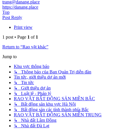
trang@danang.place
https://danang.place
Top
Post Reply
Print view
1 post • Page
1
of
1
Return to “Rao vặt khác”
Jump to
Khu vực thông báo
↳ Thông báo của Ban Quản Trị diễn đàn
Tin tức, giới thiệu dự án mới
↳ Tin tức
↳ Giới thiệu dự án
↳ Luật lệ - Pháp lý
RAO VẶT BẤT ĐỘNG SẢN MIỀN BẮC
↳ Bất động sản khu vực Hà Nội
↳ Bất động sản các tỉnh thành phía Bắc
RAO VẶT BẤT ĐỘNG SẢN MIỀN TRUNG
↳ Nhà đất Lâm Đồng
↳ Nhà đất Đà Lạt