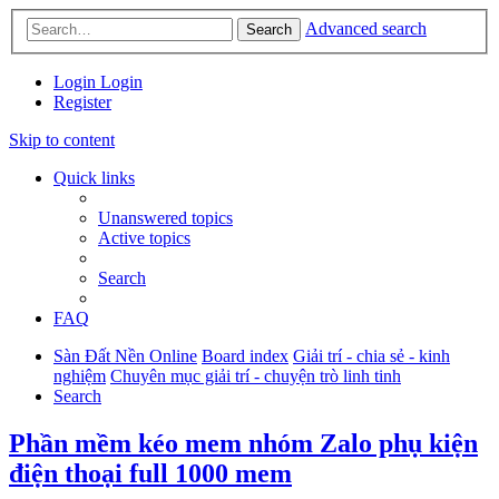
Advanced search
Search
Login
Login
Register
Skip to content
Quick links
Unanswered topics
Active topics
Search
FAQ
Sàn Đất Nền Online
Board index
Giải trí - chia sẻ - kinh
nghiệm
Chuyên mục giải trí - chuyện trò linh tinh
Search
Phần mềm kéo mem nhóm Zalo phụ kiện
điện thoại full 1000 mem