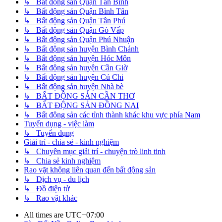
↳ Bất động sản Quận Tân Bình
↳ Bất động sản Quận Bình Tân
↳ Bất động sản Quận Tân Phú
↳ Bất động sản Quận Gò Vấp
↳ Bất động sản Quận Phú Nhuận
↳ Bất động sản huyện Bình Chánh
↳ Bất động sản huyện Hóc Môn
↳ Bất động sản huyện Cần Giờ
↳ Bất động sản huyện Củ Chi
↳ Bất động sản huyện Nhà bè
↳ BẤT ĐỘNG SẢN CẦN THƠ
↳ BẤT ĐỘNG SẢN ĐỒNG NAI
↳ Bất động sản các tỉnh thành khác khu vực phía Nam
Tuyển dụng - việc làm
↳ Tuyển dụng
Giải trí - chia sẻ - kinh nghiệm
↳ Chuyên mục giải trí - chuyện trò linh tinh
↳ Chia sẻ kinh nghiệm
Rao vặt không liên quan đến bất động sản
↳ Dịch vụ - du lịch
↳ Đồ điện tử
↳ Rao vặt khác
All times are
UTC+07:00