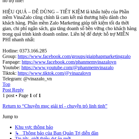
hỗ trợ nhé!
HIỆU QUẢ – DỄ DÙNG – TIẾT KIỆM là khẩu hiệu của Phần
mềm VinaZalo cũng chính là cam kết mà thương hiệu dành cho
khách hàng. Phần mềm Zalo Marketing giúp tiết kiệm tối đa thời
gian, chi phí ngân sách, gia tăng doanh số bền vững cho khách hàng
trong quá trình kinh doanh online. Liên hệ để được hỗ trợ MIỄN
PHÍ nhanh nhất:
Hotline: 0373.166.285
Group:
https://www.facebook.com/groups/giaiphapmarketingzalo
Fanpage:
https://www.facebook.com/phanmemvinazalovn
Youtube:
https://www.youtube.com/@phanmemvinazalo
Tiktok:
https://www.tiktok.com/@vinazalovn
Telegram: @vinazalo_vn
Top
Post Reply
1 post • Page
1
of
1
Return to “Chuyên mục giải trí - chuyện trò linh tinh”
Jump to
Khu vực thông báo
↳ Thông báo của Ban Quản Trị diễn đàn
Tin tức, giới thiệu dự án mới