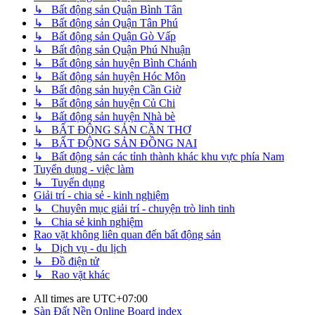
↳ Bất động sản Quận Bình Tân
↳ Bất động sản Quận Tân Phú
↳ Bất động sản Quận Gò Vấp
↳ Bất động sản Quận Phú Nhuận
↳ Bất động sản huyện Bình Chánh
↳ Bất động sản huyện Hóc Môn
↳ Bất động sản huyện Cần Giờ
↳ Bất động sản huyện Củ Chi
↳ Bất động sản huyện Nhà bè
↳ BẤT ĐỘNG SẢN CẦN THƠ
↳ BẤT ĐỘNG SẢN ĐỒNG NAI
↳ Bất động sản các tỉnh thành khác khu vực phía Nam
Tuyển dụng - việc làm
↳ Tuyển dụng
Giải trí - chia sẻ - kinh nghiệm
↳ Chuyên mục giải trí - chuyện trò linh tinh
↳ Chia sẻ kinh nghiệm
Rao vặt không liên quan đến bất động sản
↳ Dịch vụ - du lịch
↳ Đồ điện tử
↳ Rao vặt khác
All times are
UTC+07:00
Sàn Đất Nền Online
Board index