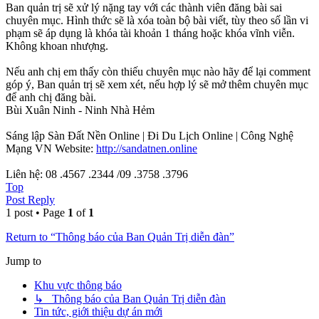
Ban quản trị sẽ xử lý nặng tay với các thành viên đăng bài sai
chuyên mục. Hình thức sẽ là xóa toàn bộ bài viết, tùy theo số lần vi
phạm sẽ áp dụng là khóa tài khoản 1 tháng hoặc khóa vĩnh viễn.
Không khoan nhượng.
Nếu anh chị em thấy còn thiếu chuyên mục nào hãy để lại comment
góp ý, Ban quản trị sẽ xem xét, nếu hợp lý sẽ mở thêm chuyên mục
để anh chị đăng bài.
Bùi Xuân Ninh - Ninh Nhà Hẻm
Sáng lập Sàn Đất Nền Online | Đi Du Lịch Online | Công Nghệ
Mạng VN Website:
http://sandatnen.online
Liên hệ: 08 .4567 .2344 /09 .3758 .3796
Top
Post Reply
1 post • Page
1
of
1
Return to “Thông báo của Ban Quản Trị diễn đàn”
Jump to
Khu vực thông báo
↳ Thông báo của Ban Quản Trị diễn đàn
Tin tức, giới thiệu dự án mới