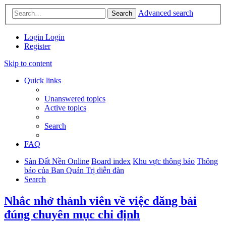
Advanced search
Search
Login
Login
Register
Skip to content
Quick links
Unanswered topics
Active topics
Search
FAQ
Sàn Đất Nền Online
Board index
Khu vực thông báo
Thông
báo của Ban Quản Trị diễn đàn
Search
Nhắc nhở thành viên về việc đăng bài
đúng chuyên mục chỉ định