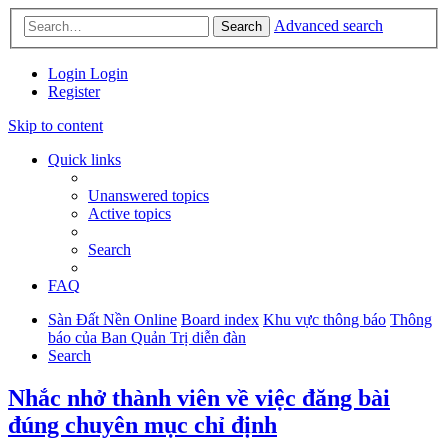
Advanced search
Search
Login
Login
Register
Skip to content
Quick links
Unanswered topics
Active topics
Search
FAQ
Sàn Đất Nền Online
Board index
Khu vực thông báo
Thông
báo của Ban Quản Trị diễn đàn
Search
Nhắc nhở thành viên về việc đăng bài
đúng chuyên mục chỉ định