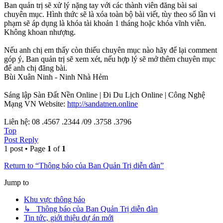
Ban quản trị sẽ xử lý nặng tay với các thành viên đăng bài sai
chuyên mục. Hình thức sẽ là xóa toàn bộ bài viết, tùy theo số lần vi
phạm sẽ áp dụng là khóa tài khoản 1 tháng hoặc khóa vĩnh viễn.
Không khoan nhượng.
Nếu anh chị em thấy còn thiếu chuyên mục nào hãy để lại comment
góp ý, Ban quản trị sẽ xem xét, nếu hợp lý sẽ mở thêm chuyên mục
để anh chị đăng bài.
Bùi Xuân Ninh - Ninh Nhà Hẻm
Sáng lập Sàn Đất Nền Online | Đi Du Lịch Online | Công Nghệ
Mạng VN Website:
http://sandatnen.online
Liên hệ: 08 .4567 .2344 /09 .3758 .3796
Top
Post Reply
1 post • Page
1
of
1
Return to “Thông báo của Ban Quản Trị diễn đàn”
Jump to
Khu vực thông báo
↳ Thông báo của Ban Quản Trị diễn đàn
Tin tức, giới thiệu dự án mới