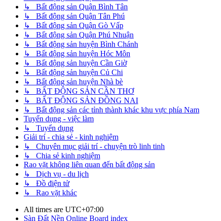
↳ Bất động sản Quận Bình Tân
↳ Bất động sản Quận Tân Phú
↳ Bất động sản Quận Gò Vấp
↳ Bất động sản Quận Phú Nhuận
↳ Bất động sản huyện Bình Chánh
↳ Bất động sản huyện Hóc Môn
↳ Bất động sản huyện Cần Giờ
↳ Bất động sản huyện Củ Chi
↳ Bất động sản huyện Nhà bè
↳ BẤT ĐỘNG SẢN CẦN THƠ
↳ BẤT ĐỘNG SẢN ĐỒNG NAI
↳ Bất động sản các tỉnh thành khác khu vực phía Nam
Tuyển dụng - việc làm
↳ Tuyển dụng
Giải trí - chia sẻ - kinh nghiệm
↳ Chuyên mục giải trí - chuyện trò linh tinh
↳ Chia sẻ kinh nghiệm
Rao vặt không liên quan đến bất động sản
↳ Dịch vụ - du lịch
↳ Đồ điện tử
↳ Rao vặt khác
All times are
UTC+07:00
Sàn Đất Nền Online
Board index