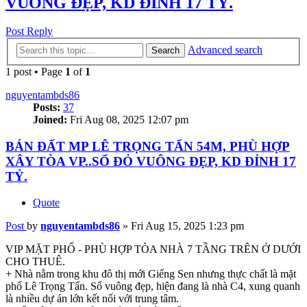
VUÔNG ĐẸP, KD ĐỈNH 17 TỶ.
Post Reply
Advanced search
Search
1 post • Page
1
of
1
nguyentambds86
Posts:
37
Joined:
Fri Aug 08, 2025 12:07 pm
BÁN ĐẤT MP LÊ TRỌNG TẤN 54M, PHÙ HỢP
XÂY TÒA VP..SỔ ĐỎ VUÔNG ĐẸP, KD ĐỈNH 17
TỶ.
Quote
Post
by
nguyentambds86
»
Fri Aug 15, 2025 1:23 pm
VIP MẶT PHỐ - PHÙ HỢP TÒA NHÀ 7 TẦNG TRÊN Ở DƯỚI
CHO THUÊ.
+ Nhà nằm trong khu đô thị mới Giếng Sen nhưng thực chất là mặt
phố Lê Trọng Tấn. Sổ vuông đẹp, hiện đang là nhà C4, xung quanh
là nhiều dự án lớn kết nối với trung tâm.