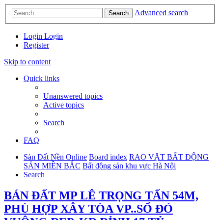
Advanced search
Search
Login
Login
Register
Skip to content
Quick links
Unanswered topics
Active topics
Search
FAQ
Sàn Đất Nền Online
Board index
RAO VẶT BẤT ĐỘNG
SẢN MIỀN BẮC
Bất động sản khu vực Hà Nội
Search
BÁN ĐẤT MP LÊ TRỌNG TẤN 54M,
PHÙ HỢP XÂY TÒA VP..SỔ ĐỎ