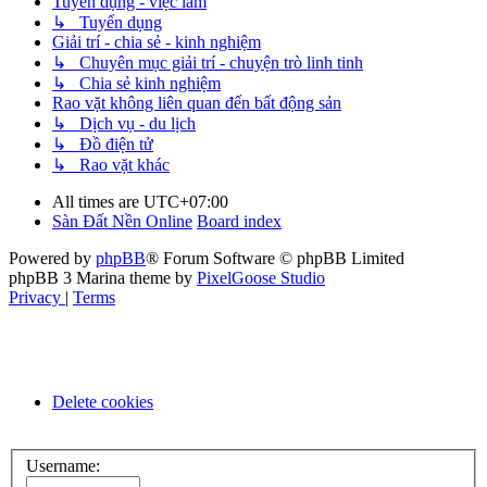
Tuyển dụng - việc làm
↳ Tuyển dụng
Giải trí - chia sẻ - kinh nghiệm
↳ Chuyên mục giải trí - chuyện trò linh tinh
↳ Chia sẻ kinh nghiệm
Rao vặt không liên quan đến bất động sản
↳ Dịch vụ - du lịch
↳ Đồ điện tử
↳ Rao vặt khác
All times are
UTC+07:00
Sàn Đất Nền Online
Board index
Powered by
phpBB
® Forum Software © phpBB Limited
phpBB 3 Marina theme by
PixelGoose Studio
Privacy
|
Terms
Delete cookies
Username: