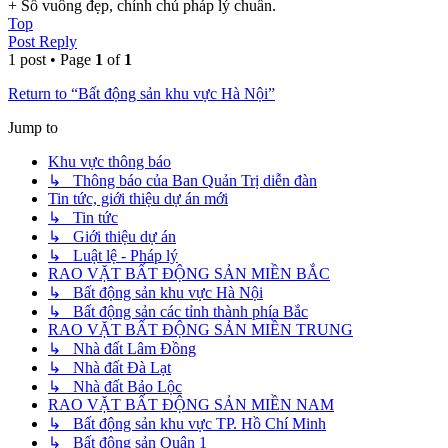
+ Sổ vuông đẹp, chính chủ pháp lý chuẩn.
Top
Post Reply
1 post • Page
1
of
1
Return to “Bất động sản khu vực Hà Nội”
Jump to
Khu vực thông báo
↳ Thông báo của Ban Quản Trị diễn đàn
Tin tức, giới thiệu dự án mới
↳ Tin tức
↳ Giới thiệu dự án
↳ Luật lệ - Pháp lý
RAO VẶT BẤT ĐỘNG SẢN MIỀN BẮC
↳ Bất động sản khu vực Hà Nội
↳ Bất động sản các tỉnh thành phía Bắc
RAO VẶT BẤT ĐỘNG SẢN MIỀN TRUNG
↳ Nhà đất Lâm Đồng
↳ Nhà đất Đà Lạt
↳ Nhà đất Bảo Lộc
RAO VẶT BẤT ĐỘNG SẢN MIỀN NAM
↳ Bất động sản khu vực TP. Hồ Chí Minh
↳ Bất động sản Quận 1