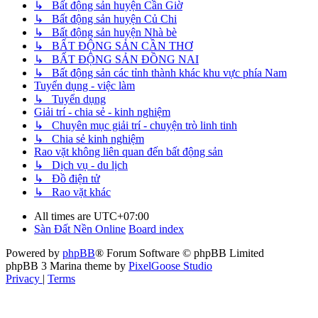
↳ Bất động sản huyện Cần Giờ
↳ Bất động sản huyện Củ Chi
↳ Bất động sản huyện Nhà bè
↳ BẤT ĐỘNG SẢN CẦN THƠ
↳ BẤT ĐỘNG SẢN ĐỒNG NAI
↳ Bất động sản các tỉnh thành khác khu vực phía Nam
Tuyển dụng - việc làm
↳ Tuyển dụng
Giải trí - chia sẻ - kinh nghiệm
↳ Chuyên mục giải trí - chuyện trò linh tinh
↳ Chia sẻ kinh nghiệm
Rao vặt không liên quan đến bất động sản
↳ Dịch vụ - du lịch
↳ Đồ điện tử
↳ Rao vặt khác
All times are
UTC+07:00
Sàn Đất Nền Online
Board index
Powered by
phpBB
® Forum Software © phpBB Limited
phpBB 3 Marina theme by
PixelGoose Studio
Privacy
|
Terms