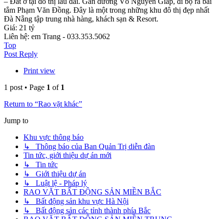
– Đất ở tại đô thị lâu dài. Gần đường Võ Nguyên Giáp, đi bộ ra bãi
tắm Phạm Văn Đồng. Đây là một trong những khu đô thị đẹp nhất
Đà Nẵng tập trung nhà hàng, khách sạn & Resort.
Giá: 21 tỷ
Liên hệ: em Trang - 033.353.5062
Top
Post Reply
Print view
1 post • Page
1
of
1
Return to “Rao vặt khác”
Jump to
Khu vực thông báo
↳ Thông báo của Ban Quản Trị diễn đàn
Tin tức, giới thiệu dự án mới
↳ Tin tức
↳ Giới thiệu dự án
↳ Luật lệ - Pháp lý
RAO VẶT BẤT ĐỘNG SẢN MIỀN BẮC
↳ Bất động sản khu vực Hà Nội
↳ Bất động sản các tỉnh thành phía Bắc