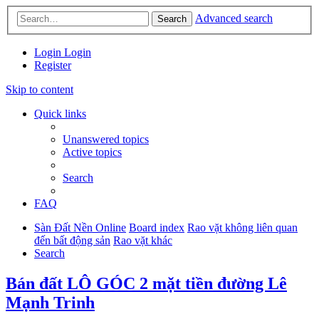
Advanced search
Search
Login
Login
Register
Skip to content
Quick links
Unanswered topics
Active topics
Search
FAQ
Sàn Đất Nền Online
Board index
Rao vặt không liên quan
đến bất động sản
Rao vặt khác
Search
Bán đất LÔ GÓC 2 mặt tiền đường Lê
Mạnh Trinh