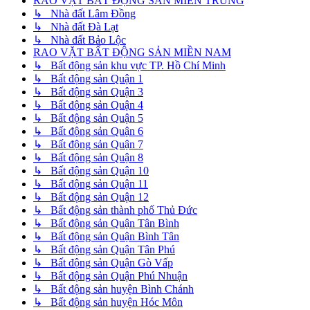
RAO VẶT BẤT ĐỘNG SẢN MIỀN TRUNG
↳ Nhà đất Lâm Đồng
↳ Nhà đất Đà Lạt
↳ Nhà đất Bảo Lộc
RAO VẶT BẤT ĐỘNG SẢN MIỀN NAM
↳ Bất động sản khu vực TP. Hồ Chí Minh
↳ Bất động sản Quận 1
↳ Bất động sản Quận 3
↳ Bất động sản Quận 4
↳ Bất động sản Quận 5
↳ Bất động sản Quận 6
↳ Bất động sản Quận 7
↳ Bất động sản Quận 8
↳ Bất động sản Quận 10
↳ Bất động sản Quận 11
↳ Bất động sản Quận 12
↳ Bất động sản thành phố Thủ Đức
↳ Bất động sản Quận Tân Bình
↳ Bất động sản Quận Bình Tân
↳ Bất động sản Quận Tân Phú
↳ Bất động sản Quận Gò Vấp
↳ Bất động sản Quận Phú Nhuận
↳ Bất động sản huyện Bình Chánh
↳ Bất động sản huyện Hóc Môn