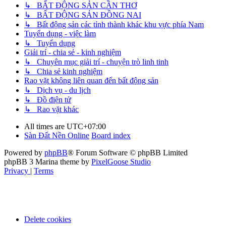
↳ BẤT ĐỘNG SẢN CẦN THƠ
↳ BẤT ĐỘNG SẢN ĐỒNG NAI
↳ Bất động sản các tỉnh thành khác khu vực phía Nam
Tuyển dụng - việc làm
↳ Tuyển dụng
Giải trí - chia sẻ - kinh nghiệm
↳ Chuyên mục giải trí - chuyện trò linh tinh
↳ Chia sẻ kinh nghiệm
Rao vặt không liên quan đến bất động sản
↳ Dịch vụ - du lịch
↳ Đồ điện tử
↳ Rao vặt khác
All times are
UTC+07:00
Sàn Đất Nền Online
Board index
Powered by
phpBB
® Forum Software © phpBB Limited
phpBB 3 Marina theme by
PixelGoose Studio
Privacy
|
Terms
Delete cookies