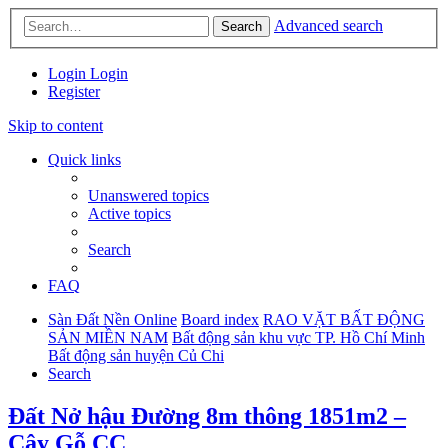
Advanced search
Search
Login
Login
Register
Skip to content
Quick links
Unanswered topics
Active topics
Search
FAQ
Sàn Đất Nền Online
Board index
RAO VẶT BẤT ĐỘNG
SẢN MIỀN NAM
Bất động sản khu vực TP. Hồ Chí Minh
Bất động sản huyện Củ Chi
Search
Đất Nở hậu Đường 8m thông 1851m2 –
Cây Gỗ CC