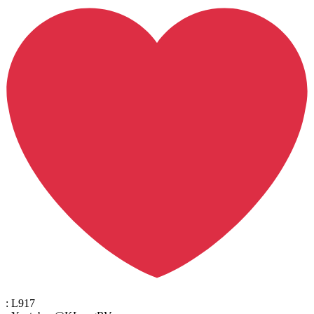
: L917