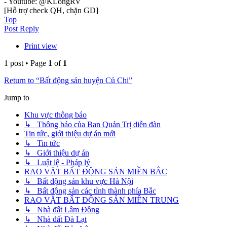
- Youtube: @KLongRV
[Hỗ trợ check QH, chặn GD]
Top
Post Reply
Print view
1 post • Page
1
of
1
Return to “Bất động sản huyện Củ Chi”
Jump to
Khu vực thông báo
↳ Thông báo của Ban Quản Trị diễn đàn
Tin tức, giới thiệu dự án mới
↳ Tin tức
↳ Giới thiệu dự án
↳ Luật lệ - Pháp lý
RAO VẶT BẤT ĐỘNG SẢN MIỀN BẮC
↳ Bất động sản khu vực Hà Nội
↳ Bất động sản các tỉnh thành phía Bắc
RAO VẶT BẤT ĐỘNG SẢN MIỀN TRUNG
↳ Nhà đất Lâm Đồng
↳ Nhà đất Đà Lạt