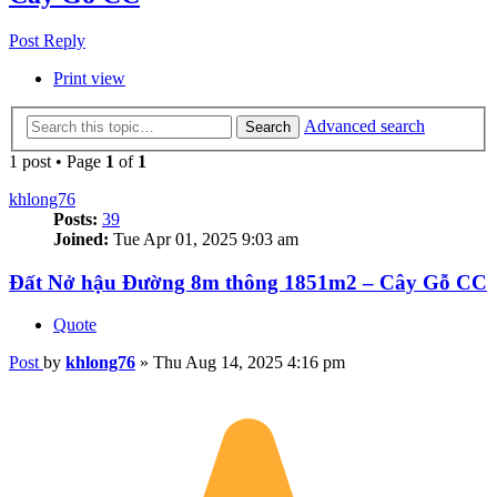
Post Reply
Print view
Advanced search
Search
1 post • Page
1
of
1
khlong76
Posts:
39
Joined:
Tue Apr 01, 2025 9:03 am
Đất Nở hậu Đường 8m thông 1851m2 – Cây Gỗ CC
Quote
Post
by
khlong76
»
Thu Aug 14, 2025 4:16 pm