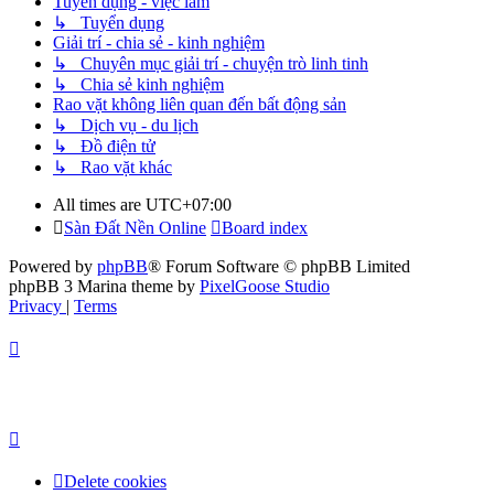
Tuyển dụng - việc làm
↳ Tuyển dụng
Giải trí - chia sẻ - kinh nghiệm
↳ Chuyên mục giải trí - chuyện trò linh tinh
↳ Chia sẻ kinh nghiệm
Rao vặt không liên quan đến bất động sản
↳ Dịch vụ - du lịch
↳ Đồ điện tử
↳ Rao vặt khác
All times are
UTC+07:00
Sàn Đất Nền Online
Board index
Powered by
phpBB
® Forum Software © phpBB Limited
phpBB 3 Marina theme by
PixelGoose Studio
Privacy
|
Terms
Delete cookies