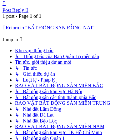
Top
Post Reply
1 post • Page
1
of
1
Return to “BẤT ĐỘNG SẢN ĐỒNG NAI”
Jump to
Khu vực thông báo
↳ Thông báo của Ban Quản Trị diễn đàn
Tin tức, giới thiệu dự án mới
↳ Tin tức
↳ Giới thiệu dự án
↳ Luật lệ - Pháp lý
RAO VẶT BẤT ĐỘNG SẢN MIỀN BẮC
↳ Bất động sản khu vực Hà Nội
↳ Bất động sản các tỉnh thành phía Bắc
RAO VẶT BẤT ĐỘNG SẢN MIỀN TRUNG
↳ Nhà đất Lâm Đồng
↳ Nhà đất Đà Lạt
↳ Nhà đất Bảo Lộc
RAO VẶT BẤT ĐỘNG SẢN MIỀN NAM
↳ Bất động sản khu vực TP. Hồ Chí Minh
↳ Bất động sản Quận 1