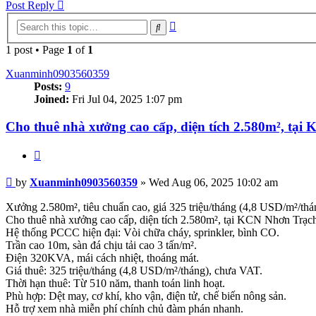
Post Reply
Advanced
Search
search
1 post • Page
1
of
1
Xuanminh0903560359
Posts:
9
Joined:
Fri Jul 04, 2025 1:07 pm
Cho thuê nhà xưởng cao cấp, diện tích 2.580m², tạ
Quote
Post
by
Xuanminh0903560359
»
Wed Aug 06, 2025 10:02 am
Xưởng 2.580m², tiêu chuẩn cao, giá 325 triệu/tháng (4,8 USD/m²/thá
Cho thuê nhà xưởng cao cấp, diện tích 2.580m², tại KCN Nhơn Trạc
Hệ thống PCCC hiện đại: Vòi chữa cháy, sprinkler, bình CO.
Trần cao 10m, sàn đá chịu tải cao 3 tấn/m².
Điện 320KVA, mái cách nhiệt, thoáng mát.
Giá thuê: 325 triệu/tháng (4,8 USD/m²/tháng), chưa VAT.
Thời hạn thuê: Từ 510 năm, thanh toán linh hoạt.
Phù hợp: Dệt may, cơ khí, kho vận, điện tử, chế biến nông sản.
Hỗ trợ xem nhà miễn phí chính chủ đàm phán nhanh.