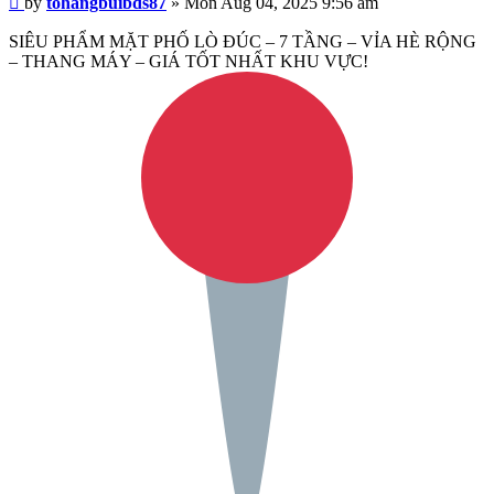
by
tohangbuibds87
»
Mon Aug 04, 2025 9:56 am
SIÊU PHẨM MẶT PHỐ LÒ ĐÚC – 7 TẦNG – VỈA HÈ RỘNG
– THANG MÁY – GIÁ TỐT NHẤT KHU VỰC!