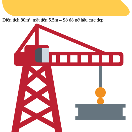
Diện tích 80m², mặt tiền 5.5m – Sổ đỏ nở hậu cực đẹp