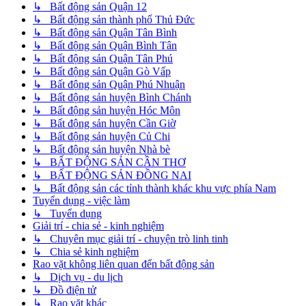
↳ Bất động sản Quận 12
↳ Bất động sản thành phố Thủ Đức
↳ Bất động sản Quận Tân Bình
↳ Bất động sản Quận Bình Tân
↳ Bất động sản Quận Tân Phú
↳ Bất động sản Quận Gò Vấp
↳ Bất động sản Quận Phú Nhuận
↳ Bất động sản huyện Bình Chánh
↳ Bất động sản huyện Hóc Môn
↳ Bất động sản huyện Cần Giờ
↳ Bất động sản huyện Củ Chi
↳ Bất động sản huyện Nhà bè
↳ BẤT ĐỘNG SẢN CẦN THƠ
↳ BẤT ĐỘNG SẢN ĐỒNG NAI
↳ Bất động sản các tỉnh thành khác khu vực phía Nam
Tuyển dụng - việc làm
↳ Tuyển dụng
Giải trí - chia sẻ - kinh nghiệm
↳ Chuyên mục giải trí - chuyện trò linh tinh
↳ Chia sẻ kinh nghiệm
Rao vặt không liên quan đến bất động sản
↳ Dịch vụ - du lịch
↳ Đồ điện tử
↳ Rao vặt khác