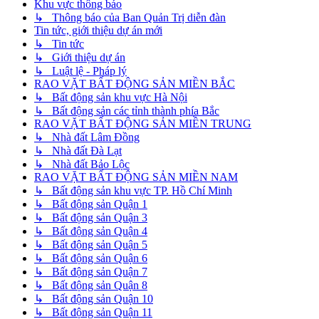
Khu vực thông báo
↳ Thông báo của Ban Quản Trị diễn đàn
Tin tức, giới thiệu dự án mới
↳ Tin tức
↳ Giới thiệu dự án
↳ Luật lệ - Pháp lý
RAO VẶT BẤT ĐỘNG SẢN MIỀN BẮC
↳ Bất động sản khu vực Hà Nội
↳ Bất động sản các tỉnh thành phía Bắc
RAO VẶT BẤT ĐỘNG SẢN MIỀN TRUNG
↳ Nhà đất Lâm Đồng
↳ Nhà đất Đà Lạt
↳ Nhà đất Bảo Lộc
RAO VẶT BẤT ĐỘNG SẢN MIỀN NAM
↳ Bất động sản khu vực TP. Hồ Chí Minh
↳ Bất động sản Quận 1
↳ Bất động sản Quận 3
↳ Bất động sản Quận 4
↳ Bất động sản Quận 5
↳ Bất động sản Quận 6
↳ Bất động sản Quận 7
↳ Bất động sản Quận 8
↳ Bất động sản Quận 10
↳ Bất động sản Quận 11