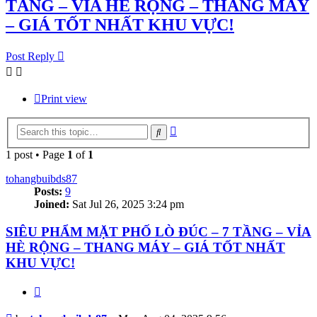
TẦNG – VỈA HÈ RỘNG – THANG MÁY
– GIÁ TỐT NHẤT KHU VỰC!
Post Reply
Print view
Advanced
Search
search
1 post • Page
1
of
1
tohangbuibds87
Posts:
9
Joined:
Sat Jul 26, 2025 3:24 pm
SIÊU PHẨM MẶT PHỐ LÒ ĐÚC – 7 TẦNG – VỈA
HÈ RỘNG – THANG MÁY – GIÁ TỐT NHẤT
KHU VỰC!
Quote
Post