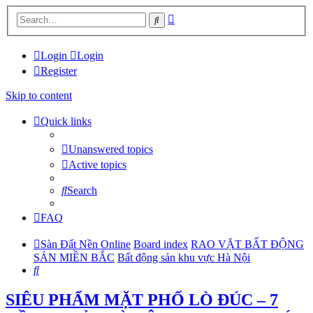
Advanced
Search
search
Login
Login
Register
Skip to content
Quick links
Unanswered topics
Active topics
Search
FAQ
Sàn Đất Nền Online
Board index
RAO VẶT BẤT ĐỘNG
SẢN MIỀN BẮC
Bất động sản khu vực Hà Nội
Search
SIÊU PHẨM MẶT PHỐ LÒ ĐÚC – 7