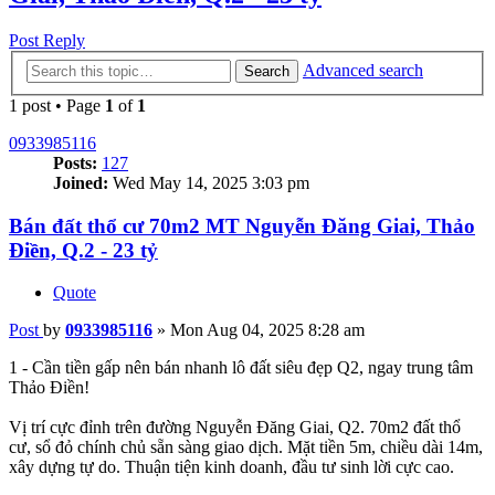
Post Reply
Advanced search
Search
1 post • Page
1
of
1
0933985116
Posts:
127
Joined:
Wed May 14, 2025 3:03 pm
Bán đất thổ cư 70m2 MT Nguyễn Đăng Giai, Thảo
Điền, Q.2 - 23 tỷ
Quote
Post
by
0933985116
»
Mon Aug 04, 2025 8:28 am
1 - Cần tiền gấp nên bán nhanh lô đất siêu đẹp Q2, ngay trung tâm
Thảo Điền!
Vị trí cực đỉnh trên đường Nguyễn Đăng Giai, Q2. 70m2 đất thổ
cư, sổ đỏ chính chủ sẵn sàng giao dịch. Mặt tiền 5m, chiều dài 14m,
xây dựng tự do. Thuận tiện kinh doanh, đầu tư sinh lời cực cao.