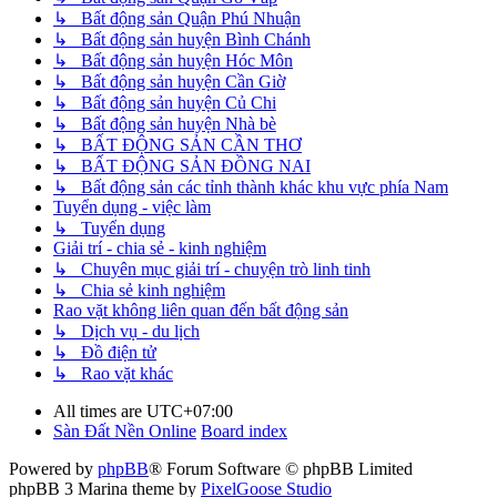
↳ Bất động sản Quận Phú Nhuận
↳ Bất động sản huyện Bình Chánh
↳ Bất động sản huyện Hóc Môn
↳ Bất động sản huyện Cần Giờ
↳ Bất động sản huyện Củ Chi
↳ Bất động sản huyện Nhà bè
↳ BẤT ĐỘNG SẢN CẦN THƠ
↳ BẤT ĐỘNG SẢN ĐỒNG NAI
↳ Bất động sản các tỉnh thành khác khu vực phía Nam
Tuyển dụng - việc làm
↳ Tuyển dụng
Giải trí - chia sẻ - kinh nghiệm
↳ Chuyên mục giải trí - chuyện trò linh tinh
↳ Chia sẻ kinh nghiệm
Rao vặt không liên quan đến bất động sản
↳ Dịch vụ - du lịch
↳ Đồ điện tử
↳ Rao vặt khác
All times are
UTC+07:00
Sàn Đất Nền Online
Board index
Powered by
phpBB
® Forum Software © phpBB Limited
phpBB 3 Marina theme by
PixelGoose Studio