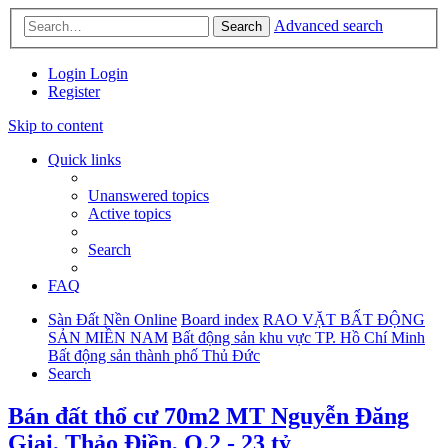
Advanced search
Search
Login
Login
Register
Skip to content
Quick links
Unanswered topics
Active topics
Search
FAQ
Sàn Đất Nền Online
Board index
RAO VẶT BẤT ĐỘNG
SẢN MIỀN NAM
Bất động sản khu vực TP. Hồ Chí Minh
Bất động sản thành phố Thủ Đức
Search
Bán đất thổ cư 70m2 MT Nguyễn Đăng
Giai, Thảo Điền, Q.2 - 23 tỷ