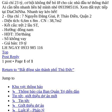
Giá chỉ 23 tỷ, cơ hội không thể bỏ lỡ cho các nhà đầu tư thông thái!
Ai cần tiền nhanh liên hệ mình nhé 0933985116. Xem đất trực tiếp
tại DiaChiNha. Nhanh tay kẻo hết!
2 - Địa chỉ : 7 Nguyễn Đăng Giai, P. Thảo Điền, Quận 2
- Diện tích: 6,6m x 8m . CN : 38,7m2
- Kết cấu: trệt 2 lầu ST,
- Hướng: đông nam
- HĐT: 35tr/tháng
- Sổ không vay
- Giá bán: 19 tỷ
LH NGAY 0933 985 116
Top
Post Reply
1 post • Page
1
of
1
Return to “Bất động sản thành phố Thủ Đức”
Jump to
Khu vực thông báo
↳ Thông báo của Ban Quản Trị diễn đàn
Tin tức, giới thiệu dự án mới
↳ Tin tức
↳ Giới thiệu dự án
↳ Luật lệ - Pháp lý