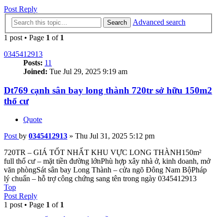
Post Reply
Advanced search
Search
1 post • Page
1
of
1
0345412913
Posts:
11
Joined:
Tue Jul 29, 2025 9:19 am
Dt769 cạnh sân bay long thành 720tr sở hữu 150m2
thổ cư
Quote
Post
by
0345412913
»
Thu Jul 31, 2025 5:12 pm
720TR – GIÁ TỐT NHẤT KHU VỰC LONG THÀNH150m²
full thổ cư – mặt tiền đường lớnPhù hợp xây nhà ở, kinh doanh, mở
văn phòngSát sân bay Long Thành – cửa ngõ Đông Nam BộPháp
lý chuẩn – hỗ trợ công chứng sang tên trong ngày 0345412913
Top
Post Reply
1 post • Page
1
of
1