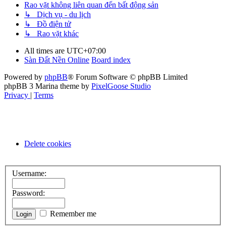
Rao vặt không liên quan đến bất động sản
↳ Dịch vụ - du lịch
↳ Đồ điện tử
↳ Rao vặt khác
All times are
UTC+07:00
Sàn Đất Nền Online
Board index
Powered by
phpBB
® Forum Software © phpBB Limited
phpBB 3 Marina theme by
PixelGoose Studio
Privacy
|
Terms
Delete cookies
Username:
Password:
Remember me