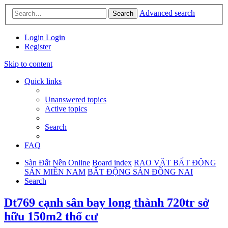
Advanced search
Search
Login
Login
Register
Skip to content
Quick links
Unanswered topics
Active topics
Search
FAQ
Sàn Đất Nền Online
Board index
RAO VẶT BẤT ĐỘNG
SẢN MIỀN NAM
BẤT ĐỘNG SẢN ĐỒNG NAI
Search
Dt769 cạnh sân bay long thành 720tr sở
hữu 150m2 thổ cư