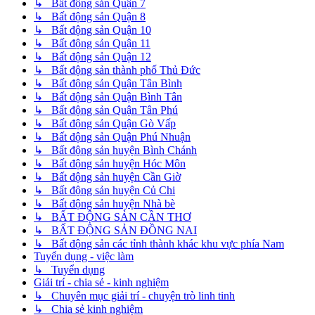
↳ Bất động sản Quận 7
↳ Bất động sản Quận 8
↳ Bất động sản Quận 10
↳ Bất động sản Quận 11
↳ Bất động sản Quận 12
↳ Bất động sản thành phố Thủ Đức
↳ Bất động sản Quận Tân Bình
↳ Bất động sản Quận Bình Tân
↳ Bất động sản Quận Tân Phú
↳ Bất động sản Quận Gò Vấp
↳ Bất động sản Quận Phú Nhuận
↳ Bất động sản huyện Bình Chánh
↳ Bất động sản huyện Hóc Môn
↳ Bất động sản huyện Cần Giờ
↳ Bất động sản huyện Củ Chi
↳ Bất động sản huyện Nhà bè
↳ BẤT ĐỘNG SẢN CẦN THƠ
↳ BẤT ĐỘNG SẢN ĐỒNG NAI
↳ Bất động sản các tỉnh thành khác khu vực phía Nam
Tuyển dụng - việc làm
↳ Tuyển dụng
Giải trí - chia sẻ - kinh nghiệm
↳ Chuyên mục giải trí - chuyện trò linh tinh
↳ Chia sẻ kinh nghiệm