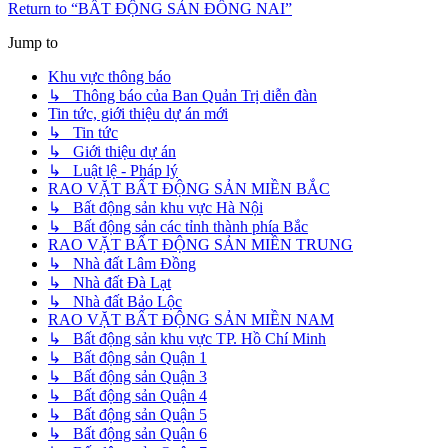
Return to “BẤT ĐỘNG SẢN ĐỒNG NAI”
Jump to
Khu vực thông báo
↳ Thông báo của Ban Quản Trị diễn đàn
Tin tức, giới thiệu dự án mới
↳ Tin tức
↳ Giới thiệu dự án
↳ Luật lệ - Pháp lý
RAO VẶT BẤT ĐỘNG SẢN MIỀN BẮC
↳ Bất động sản khu vực Hà Nội
↳ Bất động sản các tỉnh thành phía Bắc
RAO VẶT BẤT ĐỘNG SẢN MIỀN TRUNG
↳ Nhà đất Lâm Đồng
↳ Nhà đất Đà Lạt
↳ Nhà đất Bảo Lộc
RAO VẶT BẤT ĐỘNG SẢN MIỀN NAM
↳ Bất động sản khu vực TP. Hồ Chí Minh
↳ Bất động sản Quận 1
↳ Bất động sản Quận 3
↳ Bất động sản Quận 4
↳ Bất động sản Quận 5
↳ Bất động sản Quận 6