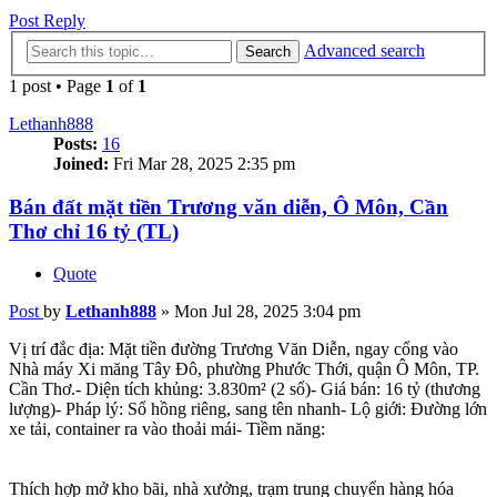
Post Reply
Advanced search
Search
1 post • Page
1
of
1
Lethanh888
Posts:
16
Joined:
Fri Mar 28, 2025 2:35 pm
Bán đất mặt tiền Trương văn diễn, Ô Môn, Cần
Thơ chỉ 16 tỷ (TL)
Quote
Post
by
Lethanh888
»
Mon Jul 28, 2025 3:04 pm
Vị trí đắc địa: Mặt tiền đường Trương Văn Diễn, ngay cổng vào
Nhà máy Xi măng Tây Đô, phường Phước Thới, quận Ô Môn, TP.
Cần Thơ.- Diện tích khủng: 3.830m² (2 sổ)- Giá bán: 16 tỷ (thương
lượng)- Pháp lý: Sổ hồng riêng, sang tên nhanh- Lộ giới: Đường lớn
xe tải, container ra vào thoải mái- Tiềm năng:
Thích hợp mở kho bãi, nhà xưởng, trạm trung chuyển hàng hóa