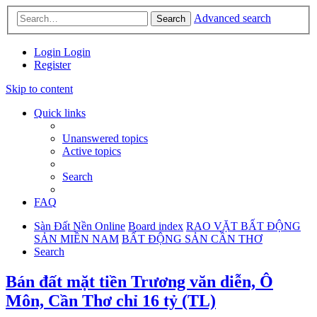
Advanced search
Search
Login
Login
Register
Skip to content
Quick links
Unanswered topics
Active topics
Search
FAQ
Sàn Đất Nền Online
Board index
RAO VẶT BẤT ĐỘNG
SẢN MIỀN NAM
BẤT ĐỘNG SẢN CẦN THƠ
Search
Bán đất mặt tiền Trương văn diễn, Ô
Môn, Cần Thơ chỉ 16 tỷ (TL)