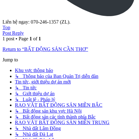
Liên hệ ngay: 070-246-1357 (ZL).
Top
Post Reply
1 post • Page
1
of
1
Return to “BẤT ĐỘNG SẢN CẦN THƠ”
Jump to
Khu vực thông báo
↳ Thông báo của Ban Quản Trị diễn đàn
Tin tức, giới thiệu dự án mới
↳ Tin tức
↳ Giới thiệu dự án
↳ Luật lệ - Pháp lý
RAO VẶT BẤT ĐỘNG SẢN MIỀN BẮC
↳ Bất động sản khu vực Hà Nội
↳ Bất động sản các tỉnh thành phía Bắc
RAO VẶT BẤT ĐỘNG SẢN MIỀN TRUNG
↳ Nhà đất Lâm Đồng
↳ Nhà đất Đà Lạt