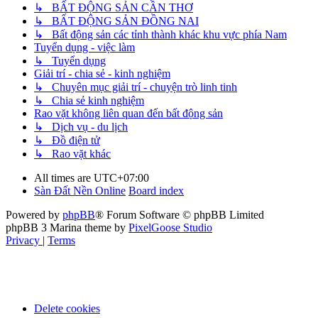
↳ BẤT ĐỘNG SẢN CẦN THƠ
↳ BẤT ĐỘNG SẢN ĐỒNG NAI
↳ Bất động sản các tỉnh thành khác khu vực phía Nam
Tuyển dụng - việc làm
↳ Tuyển dụng
Giải trí - chia sẻ - kinh nghiệm
↳ Chuyên mục giải trí - chuyện trò linh tinh
↳ Chia sẻ kinh nghiệm
Rao vặt không liên quan đến bất động sản
↳ Dịch vụ - du lịch
↳ Đồ điện tử
↳ Rao vặt khác
All times are
UTC+07:00
Sàn Đất Nền Online
Board index
Powered by
phpBB
® Forum Software © phpBB Limited
phpBB 3 Marina theme by
PixelGoose Studio
Privacy
|
Terms
Delete cookies