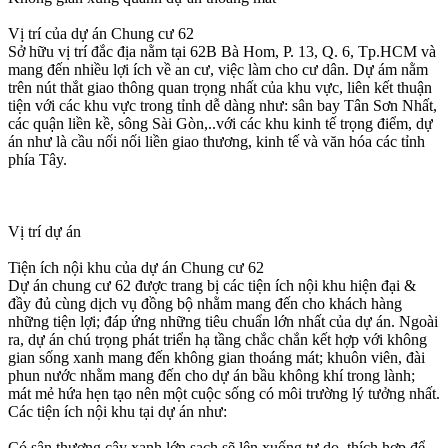
Vị trí của dự án Chung cư 62
Sở hữu vị trí đắc địa nằm tại 62B Bà Hom, P. 13, Q. 6, Tp.HCM và
mang đến nhiều lợi ích về an cư, việc làm cho cư dân. Dự ám nằm
trên nút thắt giao thông quan trọng nhất của khu vực, liên kết thuận
tiện với các khu vực trong tỉnh dễ dàng như: sân bay Tân Sơn Nhất,
các quận liền kề, sông Sài Gòn,..với các khu kinh tế trọng điểm, dự
án như là cầu nối nối liền giao thương, kinh tế và văn hóa các tỉnh
phía Tây.
Vị trí dự án
Tiện ích nội khu của dự án Chung cư 62
Dự án chung cư 62 được trang bị các tiện ích nội khu hiện đại &
đầy đủ cùng dịch vụ đồng bộ nhằm mang đến cho khách hàng
những tiện lợi; đáp ứng những tiêu chuẩn lớn nhất của dự án. Ngoài
ra, dự án chú trọng phát triển hạ tầng chắc chắn kết hợp với không
gian sống xanh mang đến không gian thoáng mát; khuôn viên, đài
phun nước nhằm mang đến cho dự án bầu không khí trong lành;
mát mẻ hứa hẹn tạo nên một cuộc sống có môi trường lý tưởng nhất.
Các tiện ích nội khu tại dự án như:
Có sân thượng cây xanh lớn sạch sẽ lên xuống tự do, thích hợp để