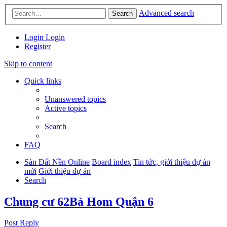
Advanced search
Search
Login
Login
Register
Skip to content
Quick links
Unanswered topics
Active topics
Search
FAQ
Sàn Đất Nền Online
Board index
Tin tức, giới thiệu dự án
mới
Giới thiệu dự án
Search
Chung cư 62Bà Hom Quận 6
Post Reply