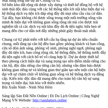
Mặt bằng tổng thể dự án Chung cư 62
Sở hữu khu đất rộng rãi được xây dựng và thiết kế đồng bộ với hệ
sinh thái độc đáo cùng với các hệ thống tiện ích nội khu hiện đại và
hệ thống dịch vụ tiện ích đáp ưng đầy đủ mọi nhu cầu của cư dân.
Tại đây, bạn không chỉ được sống trong một môi trường sống văn
minh & hiện đại với không gian sống rộng rãi mà còn được trải
nghiệm tất cả các dịch vụ nội khu đầy đủ & tiện nghi; hứa hẹn sẽ
mang đến cho cư dân nơi đây những phút giây thoải mái nhất.
Chung cư 62 phát triển với kết cấu hạ tầng tại dự án tiêu chuẩn
chung, mỗi tầng tại căn hộ đều bao gồm: phòng khách và ban công,
cửa sổ đón ánh sáng, phòng vệ sinh, phòng nghỉ ngơi, phòng ngủ
đầy đủ tiện ích, ban công rộng rãi, hệ thống điện, hệ thống nước đầy
đủ tiện nghi với cách bố trí vô cùng hợp lý. Dự án được thiết kế
theo phong cách hiện đại và sang trọng tạo nên điểm nhấn riêng cho
căn hộ, độc đáo riêng cho từng căn hộ; nhưng vẫn đảm bảo được
không gian riêng tư và không gian thư giãn tạo nên một căn hộ hiện
đại với sự chăm chút về không gian sống và hệ thống dịch vụ đẳng
cấp. Kiến ​​trúc độc đáo đã mang đến cho toàn bộ căn hộ sự sang
trọng và hiện đại, hài hòa với thiên nhiên.
Bùi Xuân Ninh - Ninh Nhà Hẻm
Sáng lập Sàn Đất Nền Online | Đi Du Lịch Online | Công Nghệ
Mạng VN Website:
http://sandatnen.online