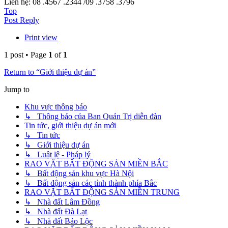
Liên hệ: 08 .4567 .2344 /09 .3758 .3796
Top
Post Reply
Print view
1 post • Page
1
of
1
Return to “Giới thiệu dự án”
Jump to
Khu vực thông báo
↳ Thông báo của Ban Quản Trị diễn đàn
Tin tức, giới thiệu dự án mới
↳ Tin tức
↳ Giới thiệu dự án
↳ Luật lệ - Pháp lý
RAO VẶT BẤT ĐỘNG SẢN MIỀN BẮC
↳ Bất động sản khu vực Hà Nội
↳ Bất động sản các tỉnh thành phía Bắc
RAO VẶT BẤT ĐỘNG SẢN MIỀN TRUNG
↳ Nhà đất Lâm Đồng
↳ Nhà đất Đà Lạt
↳ Nhà đất Bảo Lộc