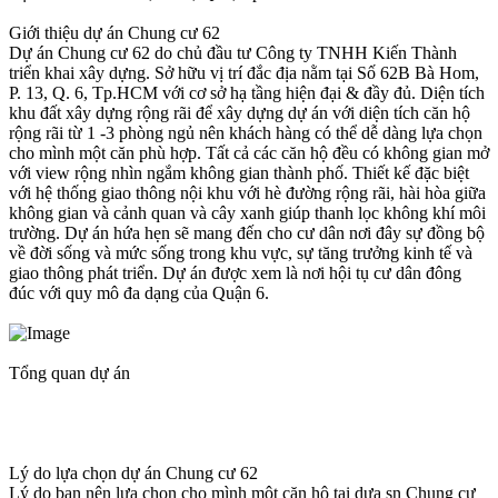
Giới thiệu dự án Chung cư 62
Dự án Chung cư 62 do chủ đầu tư Công ty TNHH Kiến Thành
triển khai xây dựng. Sở hữu vị trí đắc địa nằm tại Số 62B Bà Hom,
P. 13, Q. 6, Tp.HCM với cơ sở hạ tầng hiện đại & đầy đủ. Diện tích
khu đất xây dựng rộng rãi để xây dựng dự án với diện tích căn hộ
rộng rãi từ 1 -3 phòng ngủ nên khách hàng có thể dễ dàng lựa chọn
cho mình một căn phù hợp. Tất cả các căn hộ đều có không gian mở
với view rộng nhìn ngắm không gian thành phố. Thiết kế đặc biệt
với hệ thống giao thông nội khu với hè đường rộng rãi, hài hòa giữa
không gian và cảnh quan và cây xanh giúp thanh lọc không khí môi
trường. Dự án hứa hẹn sẽ mang đến cho cư dân nơi đây sự đồng bộ
về đời sống và mức sống trong khu vực, sự tăng trưởng kinh tế và
giao thông phát triển. Dự án được xem là nơi hội tụ cư dân đông
đúc với quy mô đa dạng của Quận 6.
Tổng quan dự án
Lý do lựa chọn dự án Chung cư 62
Lý do bạn nên lựa chọn cho mình một căn hộ tại dựa sn Chung cư