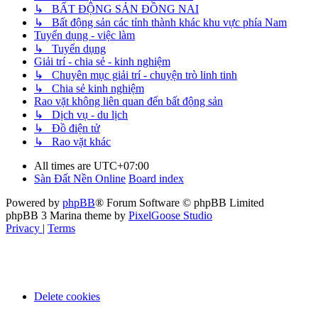
↳ BẤT ĐỘNG SẢN ĐỒNG NAI
↳ Bất động sản các tỉnh thành khác khu vực phía Nam
Tuyển dụng - việc làm
↳ Tuyển dụng
Giải trí - chia sẻ - kinh nghiệm
↳ Chuyên mục giải trí - chuyện trò linh tinh
↳ Chia sẻ kinh nghiệm
Rao vặt không liên quan đến bất động sản
↳ Dịch vụ - du lịch
↳ Đồ điện tử
↳ Rao vặt khác
All times are
UTC+07:00
Sàn Đất Nền Online
Board index
Powered by
phpBB
® Forum Software © phpBB Limited
phpBB 3 Marina theme by
PixelGoose Studio
Privacy
|
Terms
Delete cookies