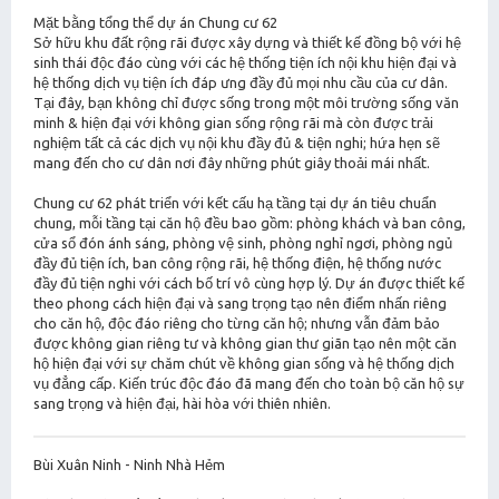
Mặt bằng tổng thể dự án Chung cư 62
Sở hữu khu đất rộng rãi được xây dựng và thiết kế đồng bộ với hệ
sinh thái độc đáo cùng với các hệ thống tiện ích nội khu hiện đại và
hệ thống dịch vụ tiện ích đáp ưng đầy đủ mọi nhu cầu của cư dân.
Tại đây, bạn không chỉ được sống trong một môi trường sống văn
minh & hiện đại với không gian sống rộng rãi mà còn được trải
nghiệm tất cả các dịch vụ nội khu đầy đủ & tiện nghi; hứa hẹn sẽ
mang đến cho cư dân nơi đây những phút giây thoải mái nhất.
Chung cư 62 phát triển với kết cấu hạ tầng tại dự án tiêu chuẩn
chung, mỗi tầng tại căn hộ đều bao gồm: phòng khách và ban công,
cửa sổ đón ánh sáng, phòng vệ sinh, phòng nghỉ ngơi, phòng ngủ
đầy đủ tiện ích, ban công rộng rãi, hệ thống điện, hệ thống nước
đầy đủ tiện nghi với cách bố trí vô cùng hợp lý. Dự án được thiết kế
theo phong cách hiện đại và sang trọng tạo nên điểm nhấn riêng
cho căn hộ, độc đáo riêng cho từng căn hộ; nhưng vẫn đảm bảo
được không gian riêng tư và không gian thư giãn tạo nên một căn
hộ hiện đại với sự chăm chút về không gian sống và hệ thống dịch
vụ đẳng cấp. Kiến ​​trúc độc đáo đã mang đến cho toàn bộ căn hộ sự
sang trọng và hiện đại, hài hòa với thiên nhiên.
Bùi Xuân Ninh - Ninh Nhà Hẻm