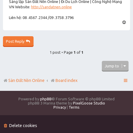
Sáng lập Sàn Đất Nền Online | Đi Du Lịch Online | Công Nghệ Mạng
VN Website:
http://sandatnen.online
Liên hệ: 08 .4567 .2344 /09 .3758 .3796
T
o
p
Post Reply
1 post • Page
1
of
1
Jump to
Sàn Đất Nền Online
Board index
Powered by
phpBB
® Forum Software © phpBB Limited
phpBB 3 Marina theme by
PixelGoose Studio
Privacy
|
Terms
Delete cookies