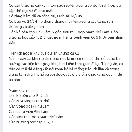
Có sân thượng cây xanh lớn sạch sẽ lên xuống tự do, thích hợp để
tập thể dục và đi dạo mát.
Có tầng hầm để xe rộng rãi, sạch sẽ 24/24h.
Có bảo vệ 24/24, hệ thống thang máy lên xuống các tầng, sân
thượng và tầng hầm.
Liền kề bên chợ Phú Lâm & gần siêu thị Coop Mart Phú Lâm. Gần
trường học cấp 1, 2, 3, các ngân hàng, bệnh viện Q. 6 & Ủy ban nhân
dân
Tiện ích ngoại khu của dự án Chung cư 62
Nằm ngay tại khu đô thị đông đúc là nơi cư dân có thể dễ dàng tận
hưởng các tiện ích ngoại khu, tiết kiệm thời gian đi lại. Từ dự án, cư
dân có thể dễ dàng kết nối toàn bộ hệ thống tiện ích liền kề trong
trung tâm thành phố và tới được các địa điểm khác xung quanh dự
án như:
Ngay khu an ninh
Liền kề bên chợ Phú Lâm
Gần MM Mega Bình Phú
Gần vòng xoay Phú Lâm
Gần công viên Phú Lâm
Gần siêu thị Coop Mart Phú Lâm.
Gần trường học cấp 1, 2, 3.