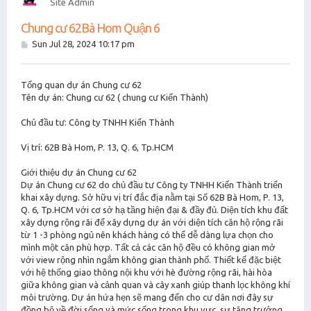
Site Admin
Chung cư 62Bà Hom Quận 6
P
Sun Jul 28, 2024 10:17 pm
o
s
t
Tổng quan dự án Chung cư 62
Tên dự án: Chung cư 62 ( chung cư Kiến Thành)
Chủ đầu tư: Công ty TNHH Kiến Thành
Vị trí: 62B Bà Hom, P. 13, Q. 6, Tp.HCM
Giới thiệu dự án Chung cư 62
Dự án Chung cư 62 do chủ đầu tư Công ty TNHH Kiến Thành triển
khai xây dựng. Sở hữu vị trí đắc địa nằm tại Số 62B Bà Hom, P. 13,
Q. 6, Tp.HCM với cơ sở hạ tầng hiện đại & đầy đủ. Diện tích khu đất
xây dựng rộng rãi để xây dựng dự án với diện tích căn hộ rộng rãi
từ 1 -3 phòng ngủ nên khách hàng có thể dễ dàng lựa chọn cho
mình một căn phù hợp. Tất cả các căn hộ đều có không gian mở
với view rộng nhìn ngắm không gian thành phố. Thiết kế đặc biệt
với hệ thống giao thông nội khu với hè đường rộng rãi, hài hòa
giữa không gian và cảnh quan và cây xanh giúp thanh lọc không khí
môi trường. Dự án hứa hẹn sẽ mang đến cho cư dân nơi đây sự
đồng bộ về đời sống và mức sống trong khu vực, sự tăng trưởng