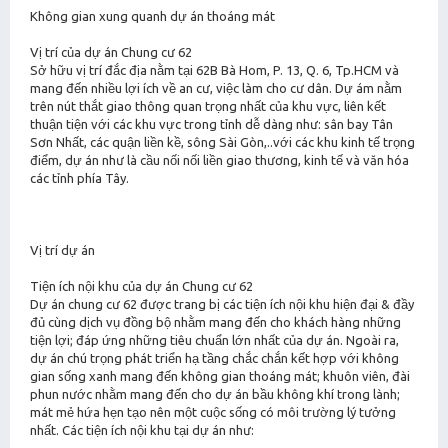
Không gian xung quanh dự án thoáng mát
Vị trí của dự án Chung cư 62
Sở hữu vị trí đắc địa nằm tại 62B Bà Hom, P. 13, Q. 6, Tp.HCM và
mang đến nhiều lợi ích về an cư, việc làm cho cư dân. Dự ám nằm
trên nút thắt giao thông quan trọng nhất của khu vực, liên kết
thuận tiện với các khu vực trong tỉnh dễ dàng như: sân bay Tân
Sơn Nhất, các quận liền kề, sông Sài Gòn,..với các khu kinh tế trọng
điểm, dự án như là cầu nối nối liền giao thương, kinh tế và văn hóa
các tỉnh phía Tây.
Vị trí dự án
Tiện ích nội khu của dự án Chung cư 62
Dự án chung cư 62 được trang bị các tiện ích nội khu hiện đại & đầy
đủ cùng dịch vụ đồng bộ nhằm mang đến cho khách hàng những
tiện lợi; đáp ứng những tiêu chuẩn lớn nhất của dự án. Ngoài ra,
dự án chú trọng phát triển hạ tầng chắc chắn kết hợp với không
gian sống xanh mang đến không gian thoáng mát; khuôn viên, đài
phun nước nhằm mang đến cho dự án bầu không khí trong lành;
mát mẻ hứa hẹn tạo nên một cuộc sống có môi trường lý tưởng
nhất. Các tiện ích nội khu tại dự án như: