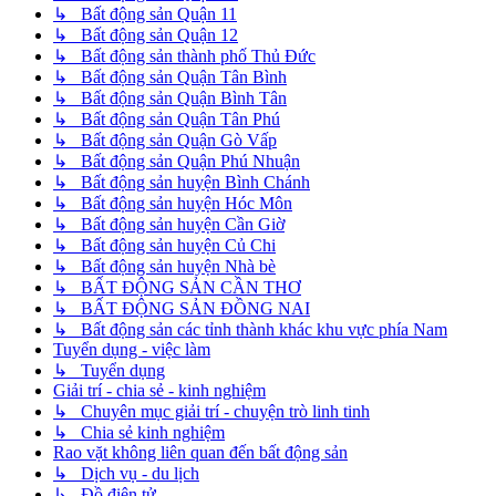
↳ Bất động sản Quận 11
↳ Bất động sản Quận 12
↳ Bất động sản thành phố Thủ Đức
↳ Bất động sản Quận Tân Bình
↳ Bất động sản Quận Bình Tân
↳ Bất động sản Quận Tân Phú
↳ Bất động sản Quận Gò Vấp
↳ Bất động sản Quận Phú Nhuận
↳ Bất động sản huyện Bình Chánh
↳ Bất động sản huyện Hóc Môn
↳ Bất động sản huyện Cần Giờ
↳ Bất động sản huyện Củ Chi
↳ Bất động sản huyện Nhà bè
↳ BẤT ĐỘNG SẢN CẦN THƠ
↳ BẤT ĐỘNG SẢN ĐỒNG NAI
↳ Bất động sản các tỉnh thành khác khu vực phía Nam
Tuyển dụng - việc làm
↳ Tuyển dụng
Giải trí - chia sẻ - kinh nghiệm
↳ Chuyên mục giải trí - chuyện trò linh tinh
↳ Chia sẻ kinh nghiệm
Rao vặt không liên quan đến bất động sản
↳ Dịch vụ - du lịch
↳ Đồ điện tử