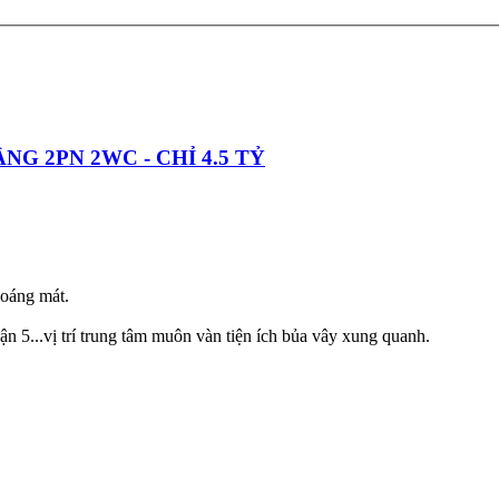
ẦNG 2PN 2WC - CHỈ 4.5 TỶ
hoáng mát.
ận 5...vị trí trung tâm muôn vàn tiện ích bủa vây xung quanh.