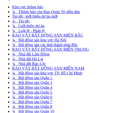
Khu vực thông báo
↳ Thông báo của Ban Quản Trị diễn đàn
Tin tức, giới thiệu dự án mới
↳ Tin tức
↳ Giới thiệu dự án
↳ Luật lệ - Pháp lý
RAO VẶT BẤT ĐỘNG SẢN MIỀN BẮC
↳ Bất động sản khu vực Hà Nội
↳ Bất động sản các tỉnh thành phía Bắc
RAO VẶT BẤT ĐỘNG SẢN MIỀN TRUNG
↳ Nhà đất Lâm Đồng
↳ Nhà đất Đà Lạt
↳ Nhà đất Bảo Lộc
RAO VẶT BẤT ĐỘNG SẢN MIỀN NAM
↳ Bất động sản khu vực TP. Hồ Chí Minh
↳ Bất động sản Quận 1
↳ Bất động sản Quận 3
↳ Bất động sản Quận 4
↳ Bất động sản Quận 5
↳ Bất động sản Quận 6
↳ Bất động sản Quận 7
↳ Bất động sản Quận 8
↳ Bất động sản Quận 10