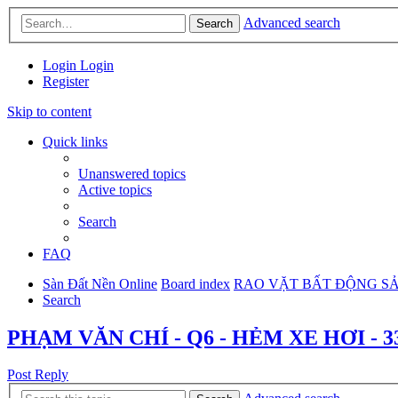
Advanced search
Search
Login
Login
Register
Skip to content
Quick links
Unanswered topics
Active topics
Search
FAQ
Sàn Đất Nền Online
Board index
RAO VẶT BẤT ĐỘNG S
Search
PHẠM VĂN CHÍ - Q6 - HẺM XE HƠI - 33
Post Reply