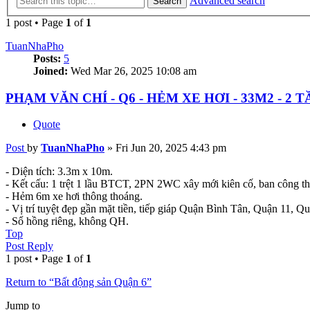
Advanced search
Search
1 post • Page
1
of
1
TuanNhaPho
Posts:
5
Joined:
Wed Mar 26, 2025 10:08 am
PHẠM VĂN CHÍ - Q6 - HẺM XE HƠI - 33M2 - 2 T
Quote
Post
by
TuanNhaPho
»
Fri Jun 20, 2025 4:43 pm
- Diện tích: 3.3m x 10m.
- Kết cấu: 1 trệt 1 lầu BTCT, 2PN 2WC xây mới kiên cố, ban công t
- Hẻm 6m xe hơi thông thoáng.
- Vị trí tuyệt đẹp gần mặt tiền, tiếp giáp Quận Bình Tân, Quận 11, Qu
- Sổ hồng riêng, không QH.
Top
Post Reply
1 post • Page
1
of
1
Return to “Bất động sản Quận 6”
Jump to