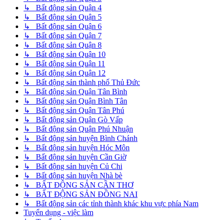
↳ Bất động sản Quận 4
↳ Bất động sản Quận 5
↳ Bất động sản Quận 6
↳ Bất động sản Quận 7
↳ Bất động sản Quận 8
↳ Bất động sản Quận 10
↳ Bất động sản Quận 11
↳ Bất động sản Quận 12
↳ Bất động sản thành phố Thủ Đức
↳ Bất động sản Quận Tân Bình
↳ Bất động sản Quận Bình Tân
↳ Bất động sản Quận Tân Phú
↳ Bất động sản Quận Gò Vấp
↳ Bất động sản Quận Phú Nhuận
↳ Bất động sản huyện Bình Chánh
↳ Bất động sản huyện Hóc Môn
↳ Bất động sản huyện Cần Giờ
↳ Bất động sản huyện Củ Chi
↳ Bất động sản huyện Nhà bè
↳ BẤT ĐỘNG SẢN CẦN THƠ
↳ BẤT ĐỘNG SẢN ĐỒNG NAI
↳ Bất động sản các tỉnh thành khác khu vực phía Nam
Tuyển dụng - việc làm