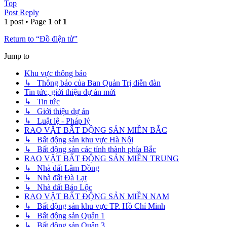
Top
Post Reply
1 post • Page
1
of
1
Return to “Đồ điện tử”
Jump to
Khu vực thông báo
↳ Thông báo của Ban Quản Trị diễn đàn
Tin tức, giới thiệu dự án mới
↳ Tin tức
↳ Giới thiệu dự án
↳ Luật lệ - Pháp lý
RAO VẶT BẤT ĐỘNG SẢN MIỀN BẮC
↳ Bất động sản khu vực Hà Nội
↳ Bất động sản các tỉnh thành phía Bắc
RAO VẶT BẤT ĐỘNG SẢN MIỀN TRUNG
↳ Nhà đất Lâm Đồng
↳ Nhà đất Đà Lạt
↳ Nhà đất Bảo Lộc
RAO VẶT BẤT ĐỘNG SẢN MIỀN NAM
↳ Bất động sản khu vực TP. Hồ Chí Minh
↳ Bất động sản Quận 1
↳ Bất động sản Quận 3