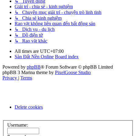
↳ Tuyển dụng
Giải trí - chia sẻ - kinh nghiệm
↳ Chuyên mục giải trí - chuyện trò linh tinh
↳ Chia sẻ kinh nghiệm
Rao vặt không liên quan đến bất động sản
↳ Dịch vụ - du lịch
↳ Đồ điện tử
↳ Rao vặt khác
All times are
UTC+07:00
Sàn Đất Nền Online
Board index
Powered by
phpBB
® Forum Software © phpBB Limited
phpBB 3 Marina theme by
PixelGoose Studio
Privacy
|
Terms
Delete cookies
Username: