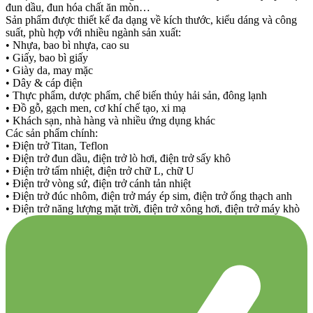
đun dầu, đun hóa chất ăn mòn…
Sản phẩm được thiết kế đa dạng về kích thước, kiểu dáng và công
suất, phù hợp với nhiều ngành sản xuất:
• Nhựa, bao bì nhựa, cao su
• Giấy, bao bì giấy
• Giày da, may mặc
• Dây & cáp điện
• Thực phẩm, dược phẩm, chế biến thủy hải sản, đông lạnh
• Đồ gỗ, gạch men, cơ khí chế tạo, xi mạ
• Khách sạn, nhà hàng và nhiều ứng dụng khác
Các sản phẩm chính:
• Điện trở Titan, Teflon
• Điện trở đun dầu, điện trở lò hơi, điện trở sấy khô
• Điện trở tấm nhiệt, điện trở chữ L, chữ U
• Điện trở vòng sứ, điện trở cánh tản nhiệt
• Điện trở đúc nhôm, điện trở máy ép sim, điện trở ống thạch anh
• Điện trở năng lượng mặt trời, điện trở xông hơi, điện trở máy khò