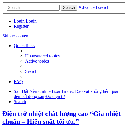
Advanced search
Search
Login
Login
Register
Skip to content
Quick links
Unanswered topics
Active topics
Search
FAQ
Sàn Đất Nền Online
Board index
Rao vặt không liên quan
đến bất động sản
Đồ điện tử
Search
Điện trở nhiệt chất lượng cao “Gia nhiệt
chuẩn – Hiệu suất tối ưu.”