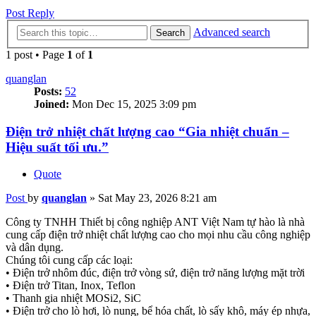
Post Reply
Advanced search
Search
1 post • Page
1
of
1
quanglan
Posts:
52
Joined:
Mon Dec 15, 2025 3:09 pm
Điện trở nhiệt chất lượng cao “Gia nhiệt chuẩn –
Hiệu suất tối ưu.”
Quote
Post
by
quanglan
»
Sat May 23, 2026 8:21 am
Công ty TNHH Thiết bị công nghiệp ANT Việt Nam tự hào là nhà
cung cấp điện trở nhiệt chất lượng cao cho mọi nhu cầu công nghiệp
và dân dụng.
Chúng tôi cung cấp các loại:
• Điện trở nhôm đúc, điện trở vòng sứ, điện trở năng lượng mặt trời
• Điện trở Titan, Inox, Teflon
• Thanh gia nhiệt MOSi2, SiC
• Điện trở cho lò hơi, lò nung, bể hóa chất, lò sấy khô, máy ép nhựa,