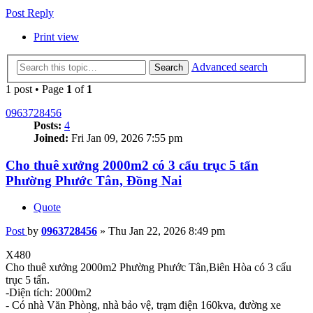
Post Reply
Print view
Advanced search
Search
1 post • Page
1
of
1
0963728456
Posts:
4
Joined:
Fri Jan 09, 2026 7:55 pm
Cho thuê xưởng 2000m2 có 3 cẩu trục 5 tấn
Phường Phước Tân, Đồng Nai
Quote
Post
by
0963728456
»
Thu Jan 22, 2026 8:49 pm
X480
Cho thuê xưởng 2000m2 Phường Phước Tân,Biên Hòa có 3 cẩu
trục 5 tấn.
-Diện tích: 2000m2
- Có nhà Văn Phòng, nhà bảo vệ, trạm điện 160kva, đường xe