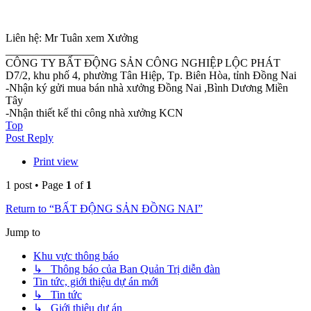
Liên hệ: Mr Tuân xem Xưởng
________________
CÔNG TY BẤT ĐỘNG SẢN CÔNG NGHIỆP LỘC PHÁT
D7/2, khu phố 4, phường Tân Hiệp, Tp. Biên Hòa, tỉnh Đồng Nai
-Nhận ký gửi mua bán nhà xưởng Đồng Nai ,Bình Dương Miền
Tây
-Nhận thiết kế thi công nhà xưởng KCN
Top
Post Reply
Print view
1 post • Page
1
of
1
Return to “BẤT ĐỘNG SẢN ĐỒNG NAI”
Jump to
Khu vực thông báo
↳ Thông báo của Ban Quản Trị diễn đàn
Tin tức, giới thiệu dự án mới
↳ Tin tức
↳ Giới thiệu dự án