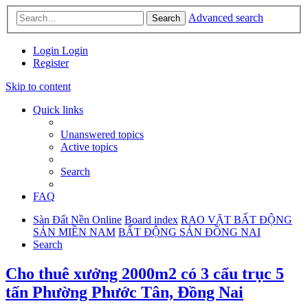
Advanced search
Search
Login
Login
Register
Skip to content
Quick links
Unanswered topics
Active topics
Search
FAQ
Sàn Đất Nền Online
Board index
RAO VẶT BẤT ĐỘNG
SẢN MIỀN NAM
BẤT ĐỘNG SẢN ĐỒNG NAI
Search
Cho thuê xưởng 2000m2 có 3 cẩu trục 5
tấn Phường Phước Tân, Đồng Nai