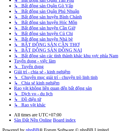
↳ Bất động sản Quận Tân Phú
↳ Bất động sản Quận Gò Vấp
↳ Bất động sản Quận Phú Nhuận
↳ Bất động sản huyện Bình Chánh
↳ Bất động sản huyện Hóc Môn
↳ Bất động sản huyện Cần Giờ
↳ Bất động sản huyện Củ Chi
↳ Bất động sản huyện Nhà bè
↳ BẤT ĐỘNG SẢN CẦN THƠ
↳ BẤT ĐỘNG SẢN ĐỒNG NAI
↳ Bất động sản các tỉnh thành khác khu vực phía Nam
Tuyển dụng - việc làm
↳ Tuyển dụng
Giải trí - chia sẻ - kinh nghiệm
↳ Chuyên mục giải trí - chuyện trò linh tinh
↳ Chia sẻ kinh nghiệm
Rao vặt không liên quan đến bất động sản
↳ Dịch vụ - du lịch
↳ Đồ điện tử
↳ Rao vặt khác
All times are
UTC+07:00
Sàn Đất Nền Online
Board index
Powered by
phpBB
® Forum Software © phpBB Limited