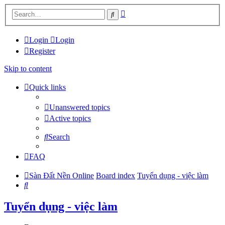
Advanced
Search
search
Login
Login
Register
Skip to content
Quick links
Unanswered topics
Active topics
Search
FAQ
Sàn Đất Nền Online
Board index
Tuyển dụng - việc làm
Search
Tuyển dụng - việc làm