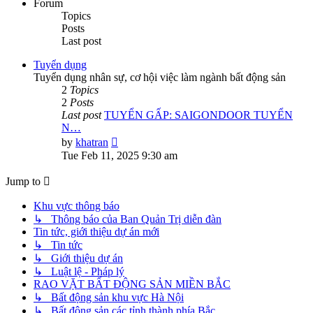
Forum
Topics
Posts
Last post
Tuyển dụng
Tuyển dụng nhân sự, cơ hội việc làm ngành bất động sản
2
Topics
2
Posts
Last post
TUYỂN GẤP: SAIGONDOOR TUYỂN
N…
View
by
khatran
the
Tue Feb 11, 2025 9:30 am
latest
post
Jump to
Khu vực thông báo
↳ Thông báo của Ban Quản Trị diễn đàn
Tin tức, giới thiệu dự án mới
↳ Tin tức
↳ Giới thiệu dự án
↳ Luật lệ - Pháp lý
RAO VẶT BẤT ĐỘNG SẢN MIỀN BẮC
↳ Bất động sản khu vực Hà Nội
↳ Bất động sản các tỉnh thành phía Bắc