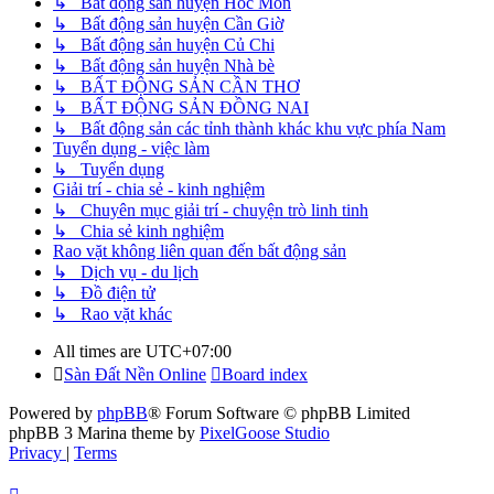
↳ Bất động sản huyện Hóc Môn
↳ Bất động sản huyện Cần Giờ
↳ Bất động sản huyện Củ Chi
↳ Bất động sản huyện Nhà bè
↳ BẤT ĐỘNG SẢN CẦN THƠ
↳ BẤT ĐỘNG SẢN ĐỒNG NAI
↳ Bất động sản các tỉnh thành khác khu vực phía Nam
Tuyển dụng - việc làm
↳ Tuyển dụng
Giải trí - chia sẻ - kinh nghiệm
↳ Chuyên mục giải trí - chuyện trò linh tinh
↳ Chia sẻ kinh nghiệm
Rao vặt không liên quan đến bất động sản
↳ Dịch vụ - du lịch
↳ Đồ điện tử
↳ Rao vặt khác
All times are
UTC+07:00
Sàn Đất Nền Online
Board index
Powered by
phpBB
® Forum Software © phpBB Limited
phpBB 3 Marina theme by
PixelGoose Studio
Privacy
|
Terms