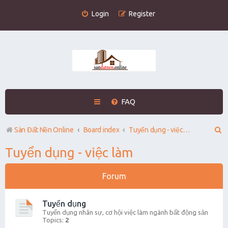
Login
Register
FAQ
S
Sàn Đất Nền Online
Board index
Tuyển dụng - việc làm
e
Tuyển dụng - việc làm
a
r
Forum
c
Tuyển dụng
h
Tuyển dụng nhân sự, cơ hội việc làm ngành bất động sản
Topics:
2