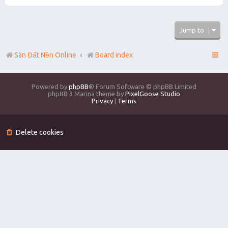
Jump to
Sàn Đất Nền Online
Board index
Powered by
phpBB
® Forum Software © phpBB Limited
phpBB 3 Marina theme by
PixelGoose Studio
Privacy
|
Terms
Delete cookies