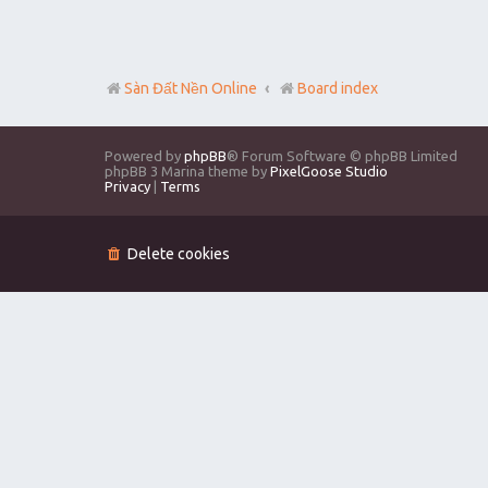
Sàn Đất Nền Online
Board index
Powered by
phpBB
® Forum Software © phpBB Limited
phpBB 3 Marina theme by
PixelGoose Studio
Privacy
|
Terms
Delete cookies