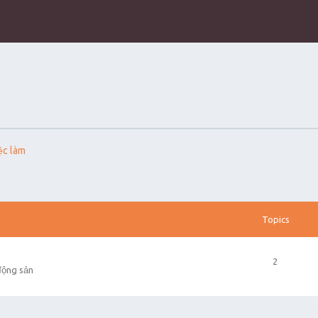
ệc làm
Topics
2
động sản