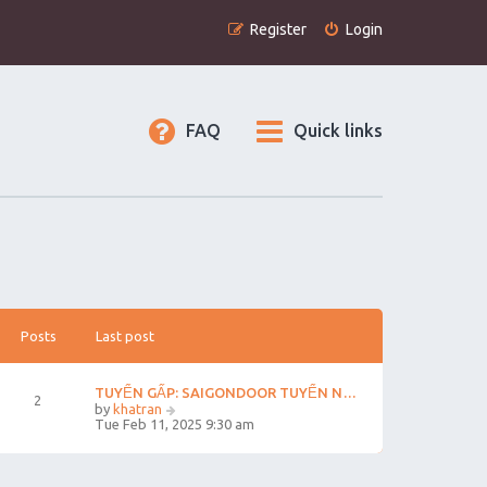
Register
Login
FAQ
Quick links
Posts
Last post
TUYỂN GẤP: SAIGONDOOR TUYỂN N…
2
V
by
khatran
i
Tue Feb 11, 2025 9:30 am
e
w
t
h