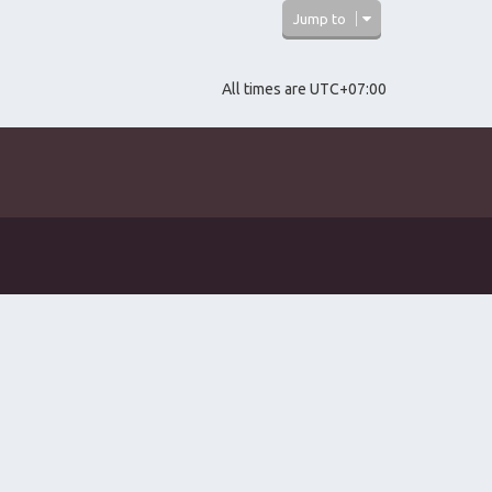
e
Jump to
l
a
t
e
All times are
UTC+07:00
s
t
p
o
s
t