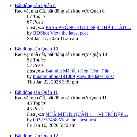
Bất động sản Quận 8
Rao vặt nhà đất, bất động sản khu vực Quận 8
67
Topics
67
Posts
Last post
PASS PHÒNG FULL NỘI THẤT – ÂU…
by
BDShot
View the latest post
Sat Jan 17, 2026 11:25 am
Bất động sản Quận 10
Rao vặt nhà đất, bất động sản khu vực Quận 10
52
Topics
52
Posts
Last post
Bán nhà Mặt tiền Hẻm 15m Trần…
by
thuanminhbds191089
View the latest post
Thu Jan 22, 2026 3:39 pm
Bất động sản Quận 11
Rao vặt nhà đất, bất động sản khu vực Quận 11
43
Topics
43
Posts
Last post
NHÀ MTKD QUẬN 11 - VỊ TRÍ ĐẸP…
by
0932757458
View the latest post
Fri Jan 16, 2026 5:40 am
Bất động sản Quận 12