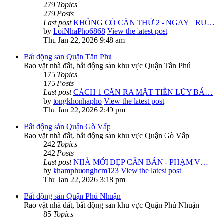
279
Topics
279
Posts
Last post
KHÔNG CÓ CĂN THỨ 2 - NGAY TRU…
by
LoiNhaPho6868
View the latest post
Thu Jan 22, 2026 9:48 am
Bất động sản Quận Tân Phú
Rao vặt nhà đất, bất động sản khu vực Quận Tân Phú
175
Topics
175
Posts
Last post
CÁCH 1 CĂN RA MẶT TIỀN LŨY BÁ…
by
tongkhonhapho
View the latest post
Thu Jan 22, 2026 2:49 pm
Bất động sản Quận Gò Vấp
Rao vặt nhà đất, bất động sản khu vực Quận Gò Vấp
242
Topics
242
Posts
Last post
NHÀ MỚI ĐẸP CẦN BÁN - PHẠM V…
by
khamphuonghcm123
View the latest post
Thu Jan 22, 2026 3:18 pm
Bất động sản Quận Phú Nhuận
Rao vặt nhà đất, bất động sản khu vực Quận Phú Nhuận
85
Topics