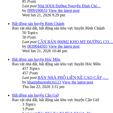
85
Posts
Last post
Nhà HXH Đường Nguyễn Đình Chí…
by
0909190633
View the latest post
Wed Jan 21, 2026 9:29 pm
Bất động sản huyện Bình Chánh
Rao vặt nhà đất, bất động sản khu vực huyện Bình Chánh
50
Topics
50
Posts
Last post
CẦN BÁN 900M2 KHO MT ĐƯỜNG CO…
by
0839044503
View the latest post
Wed Jan 21, 2026 10:46 pm
Bất động sản huyện Hóc Môn
Rao vặt nhà đất, bất động sản khu vực huyện Hóc Môn
457
Topics
457
Posts
Last post
BÁN NHÀ PHỐ LIỀN KỀ CAO CẤP –…
by
khamphuonghcm123
View the latest post
Thu Jan 22, 2026 3:31 pm
Bất động sản huyện Cần Giờ
Rao vặt nhà đất, bất động sản khu vực huyện Cần Giờ
3
Topics
3
Posts