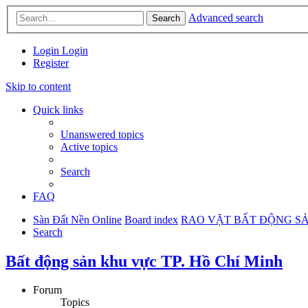
Advanced search
Search
Login
Login
Register
Skip to content
Quick links
Unanswered topics
Active topics
Search
FAQ
Sàn Đất Nền Online
Board index
RAO VẶT BẤT ĐỘNG S
Search
Bất động sản khu vực TP. Hồ Chí Minh
Forum
Topics