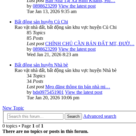
Last post
Bán Nhà Tại Xã Bình Khánh, Hu…
by
0898623299
View the latest post
Tue Jan 13, 2026 9:35 am
Bất động sản huyện Củ Chi
Rao vặt nhà đất, bất động sản khu vực huyện Củ Chi
85
Topics
85
Posts
Last post
CHÍNH CHỦ CẦN BÁN ĐẤT MT, ĐƯỜ…
by
0898623299
View the latest post
Wed Jan 21, 2026 8:23 am
Bất động sản huyện Nhà bè
Rao vặt nhà đất, bất động sản khu vực huyện Nhà bè
34
Topics
34
Posts
Last post
Mẹo đăng thông tin bán nhà mi…
by
bds0975451901
View the latest post
Tue Jan 20, 2026 10:06 pm
New Topic
Advanced search
Search
0 topics • Page
1
of
1
There are no topics or posts in this forum.