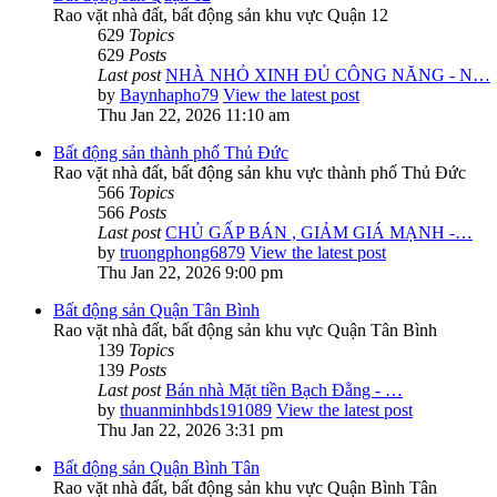
Rao vặt nhà đất, bất động sản khu vực Quận 12
629
Topics
629
Posts
Last post
NHÀ NHỎ XINH ĐỦ CÔNG NĂNG - N…
by
Baynhapho79
View the latest post
Thu Jan 22, 2026 11:10 am
Bất động sản thành phố Thủ Đức
Rao vặt nhà đất, bất động sản khu vực thành phố Thủ Đức
566
Topics
566
Posts
Last post
CHỦ GẤP BÁN , GIẢM GIÁ MẠNH -…
by
truongphong6879
View the latest post
Thu Jan 22, 2026 9:00 pm
Bất động sản Quận Tân Bình
Rao vặt nhà đất, bất động sản khu vực Quận Tân Bình
139
Topics
139
Posts
Last post
Bán nhà Mặt tiền Bạch Đằng - …
by
thuanminhbds191089
View the latest post
Thu Jan 22, 2026 3:31 pm
Bất động sản Quận Bình Tân
Rao vặt nhà đất, bất động sản khu vực Quận Bình Tân