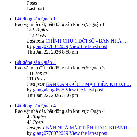
Posts
Last post
Bất động sản Quận 1
Rao vặt nhà đất, bất động sản khu vực Quận 1
142
Topics
142
Posts
Last post
CHÍNH CHỦ 1 ĐỜI SỔ - BÁN NHÀ …
by
giang0778072029
View the latest post
Thu Jan 22, 2026 8:58 pm
Bất động sản Quận 3
Rao vặt nhà đất, bất động sản khu vực Quận 3
111
Topics
111
Posts
Last post
BÁN CĂN GÓC 2 MẶT TIỀN KD Đ.T…
by
gianggiang8585
View the latest post
Thu Jan 22, 2026 3:56 pm
Bất động sản Quận 4
Rao vặt nhà đất, bất động sản khu vực Quận 4
43
Topics
43
Posts
Last post
BÁN NHÀ MẶT TIỀN KD Đ. KHÁNH …
by
giang0778072029
View the latest post