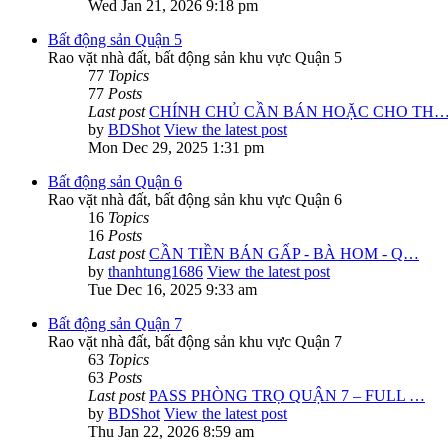
Wed Jan 21, 2026 9:18 pm
Bất động sản Quận 5
Rao vặt nhà đất, bất động sản khu vực Quận 5
77
Topics
77
Posts
Last post
CHÍNH CHỦ CẦN BÁN HOẶC CHO TH
by
BDShot
View the latest post
Mon Dec 29, 2025 1:31 pm
Bất động sản Quận 6
Rao vặt nhà đất, bất động sản khu vực Quận 6
16
Topics
16
Posts
Last post
CẦN TIỀN BÁN GẤP - BÀ HOM - Q…
by
thanhtung1686
View the latest post
Tue Dec 16, 2025 9:33 am
Bất động sản Quận 7
Rao vặt nhà đất, bất động sản khu vực Quận 7
63
Topics
63
Posts
Last post
PASS PHÒNG TRỌ QUẬN 7 – FULL …
by
BDShot
View the latest post
Thu Jan 22, 2026 8:59 am