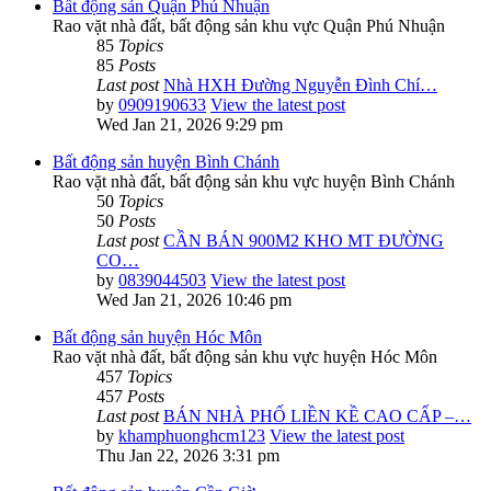
Bất động sản Quận Phú Nhuận
Rao vặt nhà đất, bất động sản khu vực Quận Phú Nhuận
85
Topics
85
Posts
Last post
Nhà HXH Đường Nguyễn Đình Chí…
by
0909190633
View the latest post
Wed Jan 21, 2026 9:29 pm
Bất động sản huyện Bình Chánh
Rao vặt nhà đất, bất động sản khu vực huyện Bình Chánh
50
Topics
50
Posts
Last post
CẦN BÁN 900M2 KHO MT ĐƯỜNG
CO…
by
0839044503
View the latest post
Wed Jan 21, 2026 10:46 pm
Bất động sản huyện Hóc Môn
Rao vặt nhà đất, bất động sản khu vực huyện Hóc Môn
457
Topics
457
Posts
Last post
BÁN NHÀ PHỐ LIỀN KỀ CAO CẤP –…
by
khamphuonghcm123
View the latest post
Thu Jan 22, 2026 3:31 pm