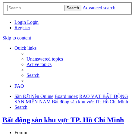
Advanced search
Search
Login
Login
Register
Skip to content
Quick links
Unanswered topics
Active topics
Search
FAQ
Sàn Đất Nền Online
Board index
RAO VẶT BẤT ĐỘNG
SẢN MIỀN NAM
Bất động sản khu vực TP. Hồ Chí Minh
Search
Bất động sản khu vực TP. Hồ Chí Minh
Forum