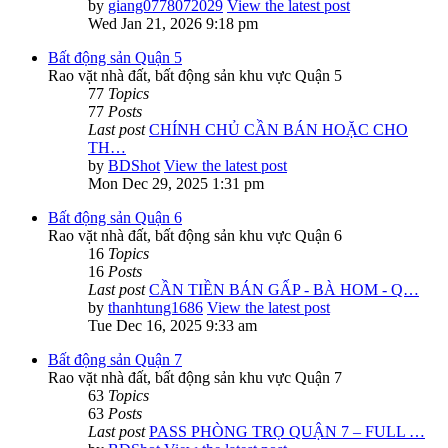
by
giang0778072029
View the latest post
Wed Jan 21, 2026 9:18 pm
Bất động sản Quận 5
Rao vặt nhà đất, bất động sản khu vực Quận 5
77
Topics
77
Posts
Last post
CHÍNH CHỦ CẦN BÁN HOẶC CHO
TH…
by
BDShot
View the latest post
Mon Dec 29, 2025 1:31 pm
Bất động sản Quận 6
Rao vặt nhà đất, bất động sản khu vực Quận 6
16
Topics
16
Posts
Last post
CẦN TIỀN BÁN GẤP - BÀ HOM - Q…
by
thanhtung1686
View the latest post
Tue Dec 16, 2025 9:33 am
Bất động sản Quận 7
Rao vặt nhà đất, bất động sản khu vực Quận 7
63
Topics
63
Posts
Last post
PASS PHÒNG TRỌ QUẬN 7 – FULL …