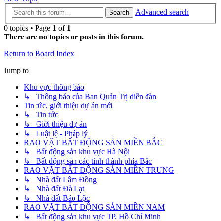
Advanced search
Search
0 topics • Page
1
of
1
There are no topics or posts in this forum.
Return to Board Index
Jump to
Khu vực thông báo
↳ Thông báo của Ban Quản Trị diễn đàn
Tin tức, giới thiệu dự án mới
↳ Tin tức
↳ Giới thiệu dự án
↳ Luật lệ - Pháp lý
RAO VẶT BẤT ĐỘNG SẢN MIỀN BẮC
↳ Bất động sản khu vực Hà Nội
↳ Bất động sản các tỉnh thành phía Bắc
RAO VẶT BẤT ĐỘNG SẢN MIỀN TRUNG
↳ Nhà đất Lâm Đồng
↳ Nhà đất Đà Lạt
↳ Nhà đất Bảo Lộc
RAO VẶT BẤT ĐỘNG SẢN MIỀN NAM
↳ Bất động sản khu vực TP. Hồ Chí Minh