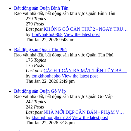
Bất động sản Quận Bình Tân
Rao vặt nhà đất, bất động sản khu vực Quận Bình Tân
279
Topics
279
Posts
Last post
KHÔNG CÓ CĂN THỨ 2 - NGAY TRU…
by
LoiNhaPho6868
View the latest post
Thu Jan 22, 2026 9:48 am
Bất động sản Quận Tân Phú
Rao vặt nhà đất, bất động sản khu vực Quận Tân Phú
175
Topics
175
Posts
Last post
CÁCH 1 CĂN RA MẶT TIỀN LŨY BÁ…
by
tongkhonhapho
View the latest post
Thu Jan 22, 2026 2:49 pm
Bất động sản Quận Gò Vấp
Rao vặt nhà đất, bất động sản khu vực Quận Gò Vấp
242
Topics
242
Posts
Last post
NHÀ MỚI ĐẸP CẦN BÁN - PHẠM V…
by
khamphuonghcm123
View the latest post
Thu Jan 22, 2026 3:18 pm