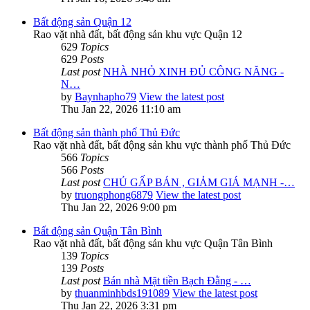
Bất động sản Quận 12
Rao vặt nhà đất, bất động sản khu vực Quận 12
629
Topics
629
Posts
Last post
NHÀ NHỎ XINH ĐỦ CÔNG NĂNG -
N…
by
Baynhapho79
View the latest post
Thu Jan 22, 2026 11:10 am
Bất động sản thành phố Thủ Đức
Rao vặt nhà đất, bất động sản khu vực thành phố Thủ Đức
566
Topics
566
Posts
Last post
CHỦ GẤP BÁN , GIẢM GIÁ MẠNH -…
by
truongphong6879
View the latest post
Thu Jan 22, 2026 9:00 pm
Bất động sản Quận Tân Bình
Rao vặt nhà đất, bất động sản khu vực Quận Tân Bình
139
Topics
139
Posts
Last post
Bán nhà Mặt tiền Bạch Đằng - …
by
thuanminhbds191089
View the latest post
Thu Jan 22, 2026 3:31 pm