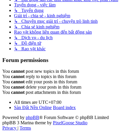
Tuyển dụng - việc làm
↳ Tuyển dụng
Giải trí - chia sẻ - kinh nghiệm
↳ Chuyên mục giải trí - chuyện trò linh tinh
↳ Chia sẻ kinh nghiệm
Rao vặt không liên quan đến bất động sản
↳ Dịch vụ - du lịch
↳ Đồ điện tử
↳ Rao vặt khác
Forum permissions
You
cannot
post new topics in this forum
You
cannot
reply to topics in this forum
You
cannot
edit your posts in this forum
You
cannot
delete your posts in this forum
You
cannot
post attachments in this forum
All times are
UTC+07:00
Sàn Đất Nền Online
Board index
Powered by
phpBB
® Forum Software © phpBB Limited
phpBB 3 Marina theme by
PixelGoose Studio
Privacy
|
Terms