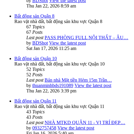
by
BDShot
View the latest post
Thu Jan 22, 2026 8:59 am
Bất động sản Quận 8
Rao vặt nhà đất, bất động sản khu vực Quận 8
67
Topics
67
Posts
Last post
PASS PHÒNG FULL NỘI THẤT – ÂU…
by
BDShot
View the latest post
Sat Jan 17, 2026 11:25 am
Bất động sản Quận 10
Rao vặt nhà đất, bất động sản khu vực Quận 10
52
Topics
52
Posts
Last post
Bán nhà Mặt tiền Hẻm 15m Trần…
by
thuanminhbds191089
View the latest post
Thu Jan 22, 2026 3:39 pm
Bất động sản Quận 11
Rao vặt nhà đất, bất động sản khu vực Quận 11
43
Topics
43
Posts
Last post
NHÀ MTKD QUẬN 11 - VỊ TRÍ ĐẸP…
by
0932757458
View the latest post
Fri Jan 16, 2026 5:40 am