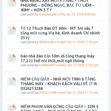
NHÀ RIÊNG XÂY MỚI 3 TẦNG – THỤY
PHƯƠNG – ĐÔNG NGẠC, BẮC TỪ LIÊM –
40M² – HƠN 5 TỶ
Last post by
trangiang82
«
Thu Jan 22, 2026 9:09 am
Tổ 12 Thạch Bàn DT 60m - MT 5m xây 7
tầng mới cứng Vỉa hè, Kinh doanh Chỉ nhỉnh
25 tỷ
Last post by
0936552822
«
Wed Jan 21, 2026 11:47 pm
bán nhà đào tấn 50m x6 tầng thang máy
17,2 tỷ full nội thất,mặt ngõ thông
Last post by
bichlien0811
«
Wed Jan 21, 2026 11:25 pm
HIẾM CẦU GIẤY – NHÀ MỚI TINH 6 TẦNG
THANG MÁY – KHÁCH XÁCH VALI VỀ Ở lh
0326213286
Last post by
0326213286
«
Wed Jan 21, 2026 11:21 pm
HIẾM PHẠM VĂN ĐỒNG CẦU GIẤY – 32M 5