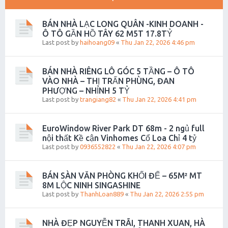
BÁN NHÀ LẠC LONG QUÂN -KINH DOANH -
Ô TÔ GẦN HỒ TÂY 62 M5T 17.8TỶ
Last post by
haihoang09
«
Thu Jan 22, 2026 4:46 pm
BÁN NHÀ RIÊNG LÔ GÓC 5 TẦNG – Ô TÔ
VÀO NHÀ – THỊ TRẤN PHÙNG, ĐAN
PHƯỢNG – NHỈNH 5 TỶ
Last post by
trangiang82
«
Thu Jan 22, 2026 4:41 pm
EuroWindow River Park DT 68m - 2 ngủ full
nội thất Kề cận Vinhomes Cổ Loa Chỉ 4 tỷ
Last post by
0936552822
«
Thu Jan 22, 2026 4:07 pm
BÁN SÀN VĂN PHÒNG KHỐI ĐẾ – 65M² MT
8M LỘC NINH SINGASHINE
Last post by
ThanhLoan889
«
Thu Jan 22, 2026 2:55 pm
NHÀ ĐẸP NGUYỄN TRÃI, THANH XUAN, HÀ