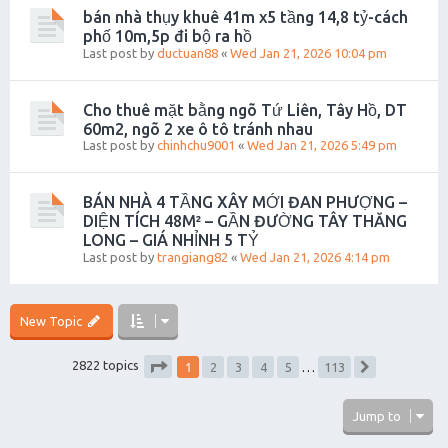
bán nhà thụy khuê 41m x5 tầng 14,8 tỷ-cách
phố 10m,5p đi bộ ra hồ
Last post by
ductuan88
«
Wed Jan 21, 2026 10:04 pm
Cho thuê mặt bằng ngõ Tứ Liên, Tây Hồ, DT
60m2, ngõ 2 xe ô tô tránh nhau
Last post by
chinhchu9001
«
Wed Jan 21, 2026 5:49 pm
BÁN NHÀ 4 TẦNG XÂY MỚI ĐAN PHƯỢNG –
DIỆN TÍCH 48M² – GẦN ĐƯỜNG TÂY THĂNG
LONG – GIÁ NHỈNH 5 TỶ
Last post by
trangiang82
«
Wed Jan 21, 2026 4:14 pm
New Topic
1
2822 topics
2
3
4
5
…
113
Next
Page
1
of
113
Jump to