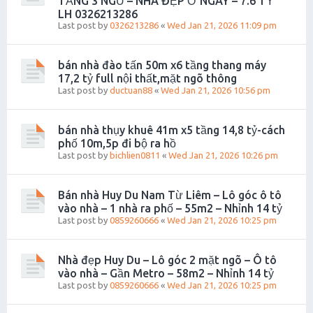
TẦNG 3 NGỦ – NHÀ ĐẸP Ở NGAY – 7.6 TỶ
LH 0326213286
Last post by
0326213286
«
Wed Jan 21, 2026 11:09 pm
bán nhà đào tấn 50m x6 tầng thang máy
17,2 tỷ full nội thất,mặt ngõ thông
Last post by
ductuan88
«
Wed Jan 21, 2026 10:56 pm
bán nhà thụy khuê 41m x5 tầng 14,8 tỷ-cách
phố 10m,5p đi bộ ra hồ
Last post by
bichlien0811
«
Wed Jan 21, 2026 10:26 pm
Bán nhà Huy Du Nam Từ Liêm – Lô góc ô tô
vào nhà – 1 nhà ra phố – 55m2 – Nhỉnh 14 tỷ
Last post by
0859260666
«
Wed Jan 21, 2026 10:25 pm
Nhà đẹp Huy Du – Lô góc 2 mặt ngõ – Ô tô
vào nhà – Gần Metro – 58m2 – Nhỉnh 14 tỷ
Last post by
0859260666
«
Wed Jan 21, 2026 10:25 pm