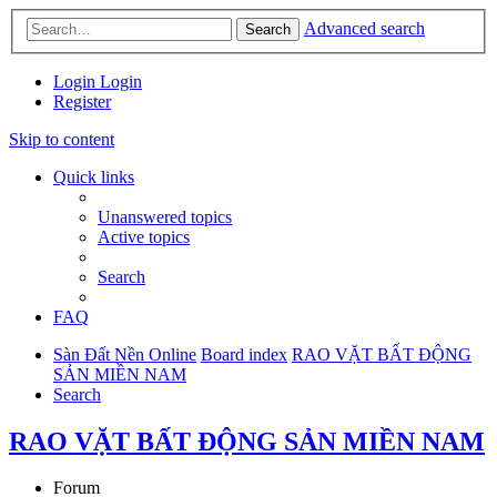
Advanced search
Search
Login
Login
Register
Skip to content
Quick links
Unanswered topics
Active topics
Search
FAQ
Sàn Đất Nền Online
Board index
RAO VẶT BẤT ĐỘNG
SẢN MIỀN NAM
Search
RAO VẶT BẤT ĐỘNG SẢN MIỀN NAM
Forum