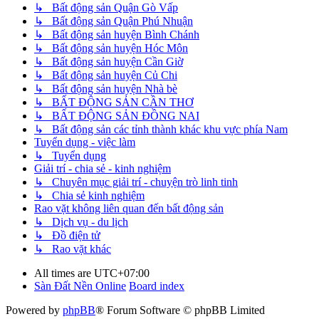
↳ Bất động sản Quận Gò Vấp
↳ Bất động sản Quận Phú Nhuận
↳ Bất động sản huyện Bình Chánh
↳ Bất động sản huyện Hóc Môn
↳ Bất động sản huyện Cần Giờ
↳ Bất động sản huyện Củ Chi
↳ Bất động sản huyện Nhà bè
↳ BẤT ĐỘNG SẢN CẦN THƠ
↳ BẤT ĐỘNG SẢN ĐỒNG NAI
↳ Bất động sản các tỉnh thành khác khu vực phía Nam
Tuyển dụng - việc làm
↳ Tuyển dụng
Giải trí - chia sẻ - kinh nghiệm
↳ Chuyên mục giải trí - chuyện trò linh tinh
↳ Chia sẻ kinh nghiệm
Rao vặt không liên quan đến bất động sản
↳ Dịch vụ - du lịch
↳ Đồ điện tử
↳ Rao vặt khác
All times are
UTC+07:00
Sàn Đất Nền Online
Board index
Powered by
phpBB
® Forum Software © phpBB Limited