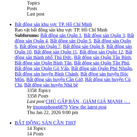
Topics
Posts
Last post
Bất động sản khu vực TP. Hồ Chí Minh
Rao vặt bất động sản khu vực TP. Hồ Chí Minh
Subforums:
Bất động sản Quận 1
,
Bất động sản Quận 3
,
Bất
động sản Quận 4
,
Bất động sản Quận 5
,
Bất động sản Quận
6
,
Bất động sản Quận 7
,
Bất động sản Quận 8
,
Bất động sản
Quận 10
,
Bất động sản Quận 11
,
Bất động sản Quận 12
,
Bất
động sản thành phố Thủ Đức
,
Bất động sản Quận Tân Bình
,
Bất động sản Quận Bình Tân
,
Bất động sản Quận Tân Phú
,
Bất động sản Quận Gò Vấp
,
Bất động sản Quận Phú Nhuận
,
Bất động sản huyện Bình Chánh
,
Bất động sản huyện Hóc
Môn
,
Bất động sản huyện Cần Giờ
,
Bất động sản huyện Củ
Chi
,
Bất động sản huyện Nhà bè
3358
Topics
3358
Posts
Last post
CHỦ GẤP BÁN , GIẢM GIÁ MẠNH -…
by
truongphong6879
View the latest post
Thu Jan 22, 2026 9:00 pm
BẤT ĐỘNG SẢN CẦN THƠ
14
Topics
14
Posts