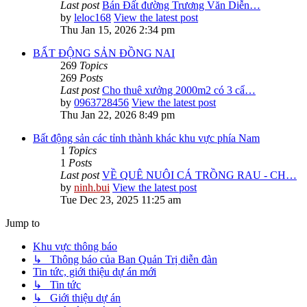
Last post
Bán Đất đường Trương Văn Diễn…
by
leloc168
View the latest post
Thu Jan 15, 2026 2:34 pm
BẤT ĐỘNG SẢN ĐỒNG NAI
269
Topics
269
Posts
Last post
Cho thuê xưởng 2000m2 có 3 cẩ…
by
0963728456
View the latest post
Thu Jan 22, 2026 8:49 pm
Bất động sản các tỉnh thành khác khu vực phía Nam
1
Topics
1
Posts
Last post
VỀ QUÊ NUÔI CÁ TRỒNG RAU - CH…
by
ninh.bui
View the latest post
Tue Dec 23, 2025 11:25 am
Jump to
Khu vực thông báo
↳ Thông báo của Ban Quản Trị diễn đàn
Tin tức, giới thiệu dự án mới
↳ Tin tức
↳ Giới thiệu dự án