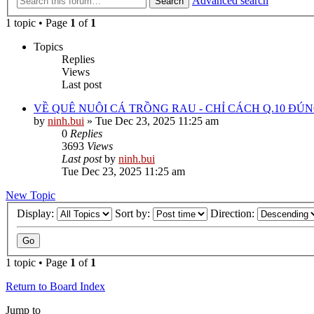
Advanced search
Search
1 topic • Page
1
of
1
Topics
Replies
Views
Last post
VỀ QUÊ NUÔI CÁ TRỒNG RAU - CHỈ CÁCH Q.10 ĐÚN
by
ninh.bui
»
Tue Dec 23, 2025 11:25 am
0
Replies
3693
Views
Last post
by
ninh.bui
Tue Dec 23, 2025 11:25 am
New Topic
Display:
Sort by:
Direction:
1 topic • Page
1
of
1
Return to Board Index
Jump to