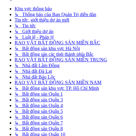
Khu vực thông báo
↳ Thông báo của Ban Quản Trị diễn đàn
Tin tức, giới thiệu dự án mới
↳ Tin tức
↳ Giới thiệu dự án
↳ Luật lệ - Pháp lý
RAO VẶT BẤT ĐỘNG SẢN MIỀN BẮC
↳ Bất động sản khu vực Hà Nội
↳ Bất động sản các tỉnh thành phía Bắc
RAO VẶT BẤT ĐỘNG SẢN MIỀN TRUNG
↳ Nhà đất Lâm Đồng
↳ Nhà đất Đà Lạt
↳ Nhà đất Bảo Lộc
RAO VẶT BẤT ĐỘNG SẢN MIỀN NAM
↳ Bất động sản khu vực TP. Hồ Chí Minh
↳ Bất động sản Quận 1
↳ Bất động sản Quận 3
↳ Bất động sản Quận 4
↳ Bất động sản Quận 5
↳ Bất động sản Quận 6
↳ Bất động sản Quận 7
↳ Bất động sản Quận 8
↳ Bất động sản Quận 10