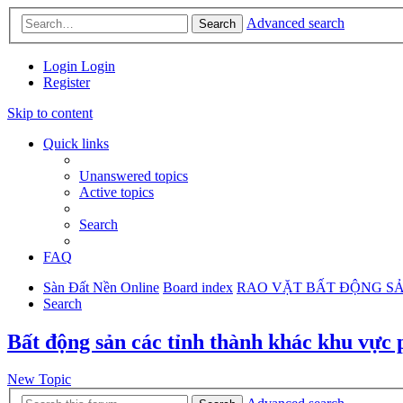
Advanced search
Search
Login
Login
Register
Skip to content
Quick links
Unanswered topics
Active topics
Search
FAQ
Sàn Đất Nền Online
Board index
RAO VẶT BẤT ĐỘNG S
Search
Bất động sản các tỉnh thành khác khu vực
New Topic