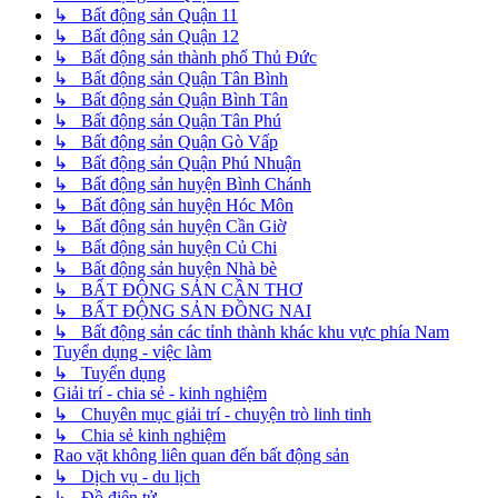
↳ Bất động sản Quận 11
↳ Bất động sản Quận 12
↳ Bất động sản thành phố Thủ Đức
↳ Bất động sản Quận Tân Bình
↳ Bất động sản Quận Bình Tân
↳ Bất động sản Quận Tân Phú
↳ Bất động sản Quận Gò Vấp
↳ Bất động sản Quận Phú Nhuận
↳ Bất động sản huyện Bình Chánh
↳ Bất động sản huyện Hóc Môn
↳ Bất động sản huyện Cần Giờ
↳ Bất động sản huyện Củ Chi
↳ Bất động sản huyện Nhà bè
↳ BẤT ĐỘNG SẢN CẦN THƠ
↳ BẤT ĐỘNG SẢN ĐỒNG NAI
↳ Bất động sản các tỉnh thành khác khu vực phía Nam
Tuyển dụng - việc làm
↳ Tuyển dụng
Giải trí - chia sẻ - kinh nghiệm
↳ Chuyên mục giải trí - chuyện trò linh tinh
↳ Chia sẻ kinh nghiệm
Rao vặt không liên quan đến bất động sản
↳ Dịch vụ - du lịch
↳ Đồ điện tử