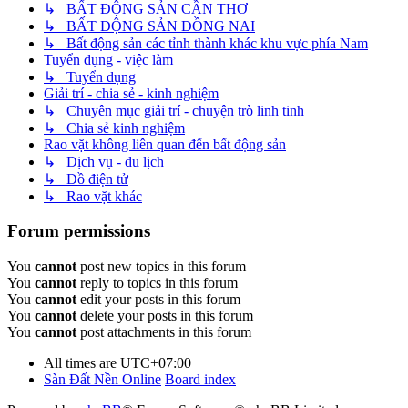
↳ BẤT ĐỘNG SẢN CẦN THƠ
↳ BẤT ĐỘNG SẢN ĐỒNG NAI
↳ Bất động sản các tỉnh thành khác khu vực phía Nam
Tuyển dụng - việc làm
↳ Tuyển dụng
Giải trí - chia sẻ - kinh nghiệm
↳ Chuyên mục giải trí - chuyện trò linh tinh
↳ Chia sẻ kinh nghiệm
Rao vặt không liên quan đến bất động sản
↳ Dịch vụ - du lịch
↳ Đồ điện tử
↳ Rao vặt khác
Forum permissions
You
cannot
post new topics in this forum
You
cannot
reply to topics in this forum
You
cannot
edit your posts in this forum
You
cannot
delete your posts in this forum
You
cannot
post attachments in this forum
All times are
UTC+07:00
Sàn Đất Nền Online
Board index