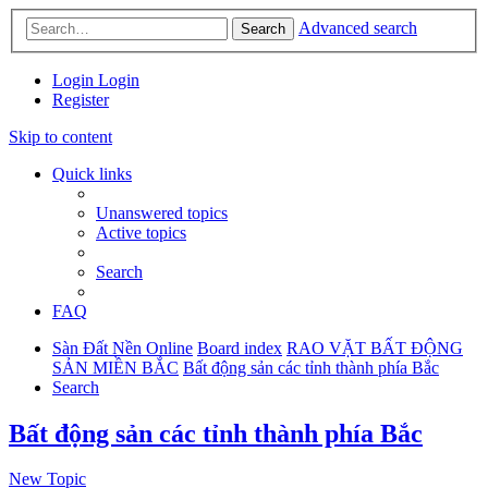
Advanced search
Search
Login
Login
Register
Skip to content
Quick links
Unanswered topics
Active topics
Search
FAQ
Sàn Đất Nền Online
Board index
RAO VẶT BẤT ĐỘNG
SẢN MIỀN BẮC
Bất động sản các tỉnh thành phía Bắc
Search
Bất động sản các tỉnh thành phía Bắc
New Topic