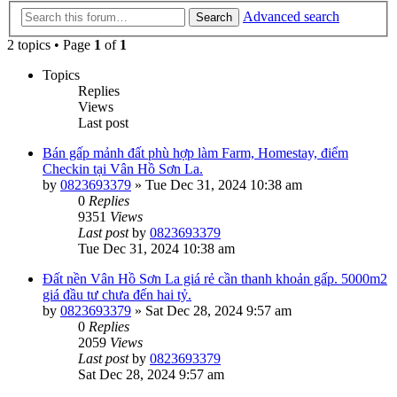
Advanced search
Search
2 topics • Page
1
of
1
Topics
Replies
Views
Last post
Bán gấp mảnh đất phù hợp làm Farm, Homestay, điểm
Checkin tại Vân Hồ Sơn La.
by
0823693379
»
Tue Dec 31, 2024 10:38 am
0
Replies
9351
Views
Last post
by
0823693379
Tue Dec 31, 2024 10:38 am
Đất nền Vân Hồ Sơn La giá rẻ cần thanh khoản gấp. 5000m2
giá đầu tư chưa đến hai tỷ.
by
0823693379
»
Sat Dec 28, 2024 9:57 am
0
Replies
2059
Views
Last post
by
0823693379
Sat Dec 28, 2024 9:57 am