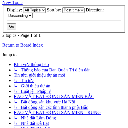
New Topic
Display:
Sort by:
Direction:
2 topics • Page
1
of
1
Return to Board Index
Jump to
Khu vực thông báo
↳ Thông báo của Ban Quản Trị diễn đàn
Tin tức, giới thiệu dự án mới
↳ Tin tức
↳ Giới thiệu dự án
↳ Luật lệ - Pháp lý
RAO VẶT BẤT ĐỘNG SẢN MIỀN BẮC
↳ Bất động sản khu vực Hà Nội
↳ Bất động sản các tỉnh thành phía Bắc
RAO VẶT BẤT ĐỘNG SẢN MIỀN TRUNG
↳ Nhà đất Lâm Đồng
↳ Nhà đất Đà Lạt